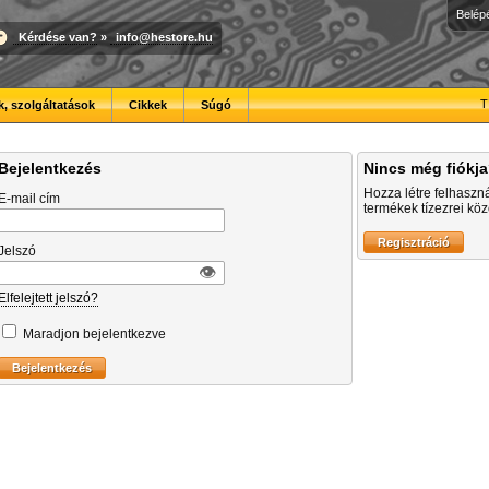
Belép
Kérdése van?
»
info@hestore.hu
T
, szolgáltatások
Cikkek
Súgó
Bejelentkezés
Nincs még fiókj
Hozza létre felhaszn
E-mail cím
termékek tízezrei közö
Jelszó
👁︎
Elfelejtett jelszó?
Maradjon bejelentkezve