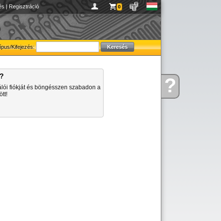
és
|
Regisztráció
0
ípus/Kifejezés:
a?
?
Kérdése
álói fiókját és böngésszen szabadon a
van
tt!