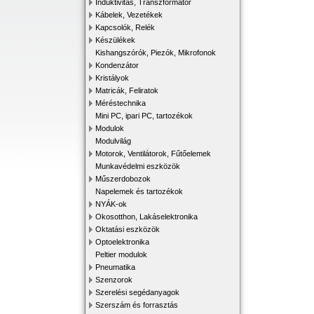
Induktivitás, Transzformátor
Kábelek, Vezetékek
Kapcsolók, Relék
Készülékek
Kishangszórók, Piezók, Mikrofonok
Kondenzátor
Kristályok
Matricák, Feliratok
Méréstechnika
Mini PC, ipari PC, tartozékok
Modulok
Modulvilág
Motorok, Ventilátorok, Fűtőelemek
Munkavédelmi eszközök
Műszerdobozok
Napelemek és tartozékok
NYÁK-ok
Okosotthon, Lakáselektronika
Oktatási eszközök
Optoelektronika
Peltier modulok
Pneumatika
Szenzorok
Szerelési segédanyagok
Szerszám és forrasztás