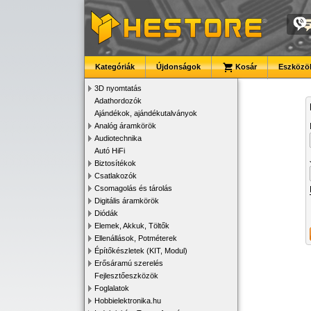
Kategóriák
Újdonságok
Kosár
Eszközök
3D nyomtatás
Adathordozók
Ajándékok, ajándékutalványok
Analóg áramkörök
Audiotechnika
Autó HiFi
Biztosítékok
Csatlakozók
Csomagolás és tárolás
Digitális áramkörök
Diódák
Elemek, Akkuk, Töltők
Ellenállások, Potméterek
Építőkészletek (KIT, Modul)
Erősáramú szerelés
Fejlesztőeszközök
Foglalatok
Hobbielektronika.hu