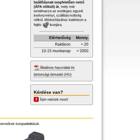
beállításnak megfelelően nettó
(ÁFA nélküli) ár
, mely már
tartalmazza az esetleges egyedi
kedvezményt, szállítási költség
nélkül. Módosításához kattintson a
fejléc
ikonjára.
Elérhetőség
Menny.
Raktáron
> 20
10-15 munkanap
> 2000
Általános használati és
biztonsági útmutató (HU)
Kérdése van?
Írjon nekünk most!
 termékek kompatibilitását.