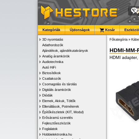
Kategóriák
Újdonságok
Kosár
Eszközök
3D nyomtatás
Főkategória
»
Kábe
Adathordozók
HDMI-MM-
Ajándékok, ajándékutalványok
Analóg áramkörök
HDMI adapter,
Audiotechnika
Autó HiFi
Biztosítékok
Csatlakozók
Csomagolás és tárolás
Digitális áramkörök
Diódák
Elemek, Akkuk, Töltők
Ellenállások, Potméterek
Építőkészletek (KIT, Modul)
Erősáramú szerelés
Fejlesztőeszközök
Foglalatok
Hobbielektronika.hu