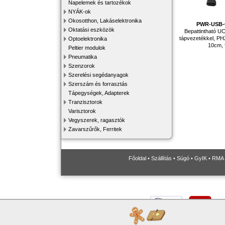
Napelemek és tartozékok
NYÁK-ok
Okosotthon, Lakáselektronika
PWR-USB-
Oktatási eszközök
Bepattintható UC
tápvezetékkel, PH2
Optoelektronika
10cm, 
Peltier modulok
Pneumatika
Szenzorok
Szerelési segédanyagok
Szerszám és forrasztás
Tápegységek, Adapterek
Tranzisztorok
Varisztorok
Vegyszerek, ragasztók
Zavarszűrők, Ferritek
Főoldal
•
Szállítás
•
Súgó
•
GyIK
•
RMA