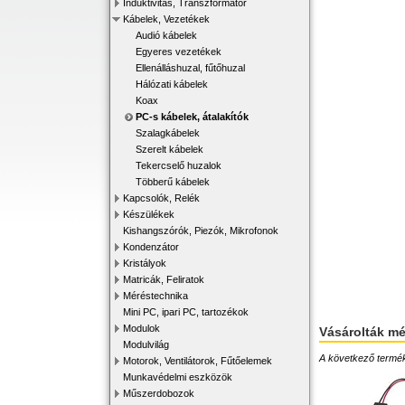
Induktivitás, Transzformátor
Kábelek, Vezetékek
Audió kábelek
Egyeres vezetékek
Ellenálláshuzal, fűtőhuzal
Hálózati kábelek
Koax
PC-s kábelek, átalakítók
Szalagkábelek
Szerelt kábelek
Tekercselő huzalok
Többerű kábelek
Kapcsolók, Relék
Készülékek
Kishangszórók, Piezók, Mikrofonok
Kondenzátor
Kristályok
Matricák, Feliratok
Méréstechnika
Mini PC, ipari PC, tartozékok
Modulok
Vásárolták m
Modulvilág
A következő terméke
Motorok, Ventilátorok, Fűtőelemek
Munkavédelmi eszközök
Műszerdobozok