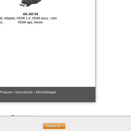
AK-AD-04
dó
Adapter, HDMI 1.4, HDMI anya - mini
gó,
HDMI apa, fekete
 Program
•
Visszahívás
•
Elérhetőségek