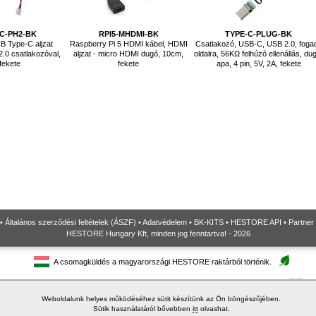
C-PH2-BK
RPI5-MHDMI-BK
TYPE-C-PLUG-BK
B Type-C aljzat
Raspberry Pi 5 HDMI kábel, HDMI
Csatlakozó, USB-C, USB 2.0, foga
.0 csatlakozóval,
aljzat - micro HDMI dugó, 10cm,
oldalra, 56KΩ felhúzó ellenállás, du
fekete
fekete
apa, 4 pin, 5V, 2A, fekete
•
Általános szerződési feltételek (ÁSZF)
•
Adatvédelem
•
BK-KITS
•
HESTORE API
•
Partner
HESTORE Hungary Kft, minden jog fenntartva! - 2026
A csomagküldés a magyarországi HESTORE raktárból történik.
Weboldalunk helyes működéséhez sütit készítünk az Ön böngészőjében.
Sütik használatáról bővebben
itt
olvashat.