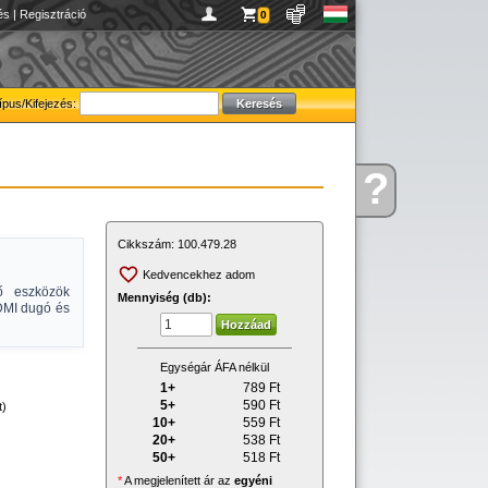
és
|
Regisztráció
0
ípus/Kifejezés:
?
Kérdése
van
Cikkszám:
100.479.28
Kedvencekhez adom
ő eszközök
Mennyiség (db):
DMI dugó és
Egységár ÁFA nélkül
1+
789
Ft
5+
590
Ft
t)
10+
559
Ft
20+
538
Ft
50+
518
Ft
*
A megjelenített ár az
egyéni