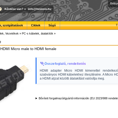
Belép
Kérdése van?
»
info@hestore.hu
T
, szolgáltatások
Cikkek
Súgó
lek, Vezetékek
»
PC-s kábelek, átalakítók
»
F
 HDMI Micro male to HDMI female
Összefoglaló, rendeltetés
HDMI adapter Micro HDMI kimenettel rendelkez
szabványos HDMI kábelekhez illesztésére. A Micro H
a HDMI aljzat közötti átalakítást valósítja meg.
Bővített forgalmazói/gyártói információk (EU 2023/988 rendele