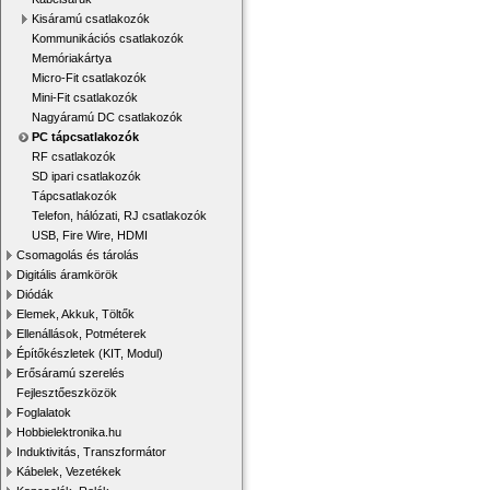
Kisáramú csatlakozók
Kommunikációs csatlakozók
Memóriakártya
Micro-Fit csatlakozók
Mini-Fit csatlakozók
Nagyáramú DC csatlakozók
PC tápcsatlakozók
RF csatlakozók
SD ipari csatlakozók
Tápcsatlakozók
Telefon, hálózati, RJ csatlakozók
USB, Fire Wire, HDMI
Csomagolás és tárolás
Digitális áramkörök
Diódák
Elemek, Akkuk, Töltők
Ellenállások, Potméterek
Építőkészletek (KIT, Modul)
Erősáramú szerelés
Fejlesztőeszközök
Foglalatok
Hobbielektronika.hu
Induktivitás, Transzformátor
Kábelek, Vezetékek