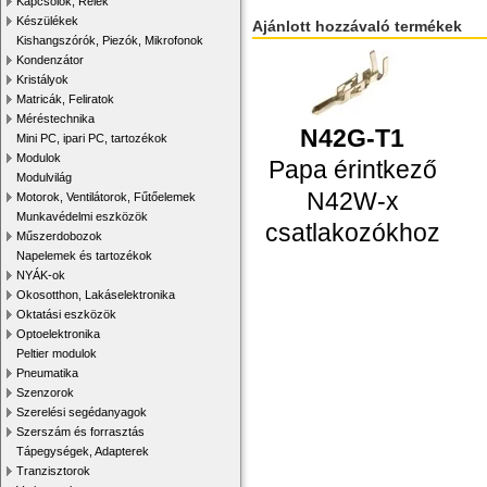
Kapcsolók, Relék
Készülékek
Ajánlott hozzávaló termékek
Kishangszórók, Piezók, Mikrofonok
Kondenzátor
Kristályok
Matricák, Feliratok
Méréstechnika
N42G-T1
Mini PC, ipari PC, tartozékok
Modulok
Papa érintkező
Modulvilág
N42W-x
Motorok, Ventilátorok, Fűtőelemek
Munkavédelmi eszközök
csatlakozókhoz
Műszerdobozok
Napelemek és tartozékok
NYÁK-ok
Okosotthon, Lakáselektronika
Oktatási eszközök
Optoelektronika
Peltier modulok
Pneumatika
Szenzorok
Szerelési segédanyagok
Szerszám és forrasztás
Tápegységek, Adapterek
Tranzisztorok