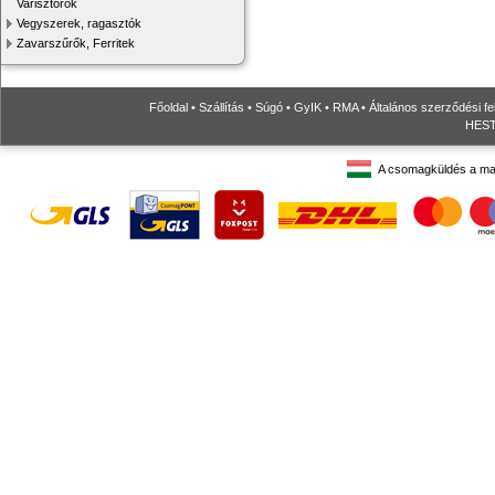
Varisztorok
Vegyszerek, ragasztók
Zavarszűrők, Ferritek
Főoldal
•
Szállítás
•
Súgó
•
GyIK
•
RMA
•
Általános szerződési fe
HESTO
A csomagküldés a ma