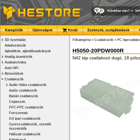
Kérdése van?
»
in
Kategóriák
Újdonságok
Kosár
Eszközök, szolgáltatások
3D nyomtatás
Főkategória
»
Csatlakozók
»
PC tápcsatlak
Adathordozók
H5050-20PDW000R
Ajándékok, ajándékutalványok
Analóg áramkörök
N42 táp csatlakozó dugó, 18 pólu
Audiotechnika
Autó HiFi
Biztosítékok
Csatlakozók
Audio-Video csatlakozók
Autós csatlakozók
Banán csatlakozók
Csipeszek
FFC-FPC csatlakozók
Forrszemek
GX ipari csatlakozók
Gyorscsatlakozók, vezeték
összekötők
Hálózati csatlakozók
Kábelsaruk