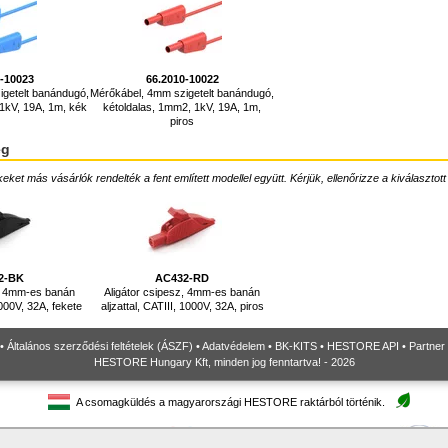
0-10023
66.2010-10022
igetelt banándugó,
Mérőkábel, 4mm szigetelt banándugó,
1kV, 19A, 1m, kék
kétoldalas, 1mm2, 1kV, 19A, 1m,
piros
ég
ket más vásárlók rendelték a fent említett modellel együtt. Kérjük, ellenőrizze a kiválasztott
2-BK
AC432-RD
z, 4mm-es banán
Aligátor csipesz, 4mm-es banán
1000V, 32A, fekete
aljzattal, CATIII, 1000V, 32A, piros
•
Általános szerződési feltételek (ÁSZF)
•
Adatvédelem
•
BK-KITS
•
HESTORE API
•
Partner
HESTORE Hungary Kft, minden jog fenntartva! - 2026
A csomagküldés a magyarországi HESTORE raktárból történik.