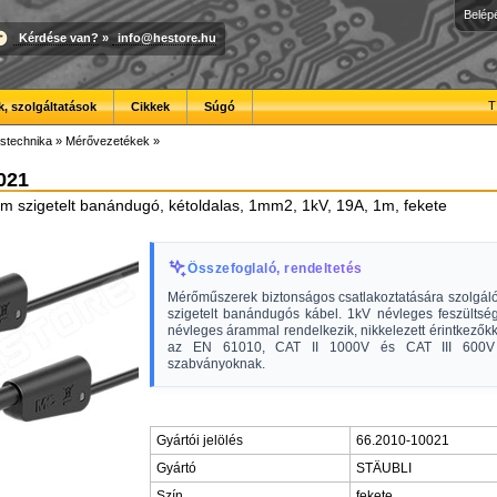
Belép
Kérdése van?
»
info@hestore.hu
T
, szolgáltatások
Cikkek
Súgó
stechnika
»
Mérővezetékek
»
021
 szigetelt banándugó, kétoldalas, 1mm2, 1kV, 19A, 1m, fekete
Összefoglaló, rendeltetés
Mérőműszerek biztonságos csatlakoztatására szolgáló
szigetelt banándugós kábel. 1kV névleges feszültsé
névleges árammal rendelkezik, nikkelezett érintkezőkk
az EN 61010, CAT II 1000V és CAT III 600V 
szabványoknak.
Gyártói jelölés
66.2010-10021
Gyártó
STÄUBLI
Szín
fekete