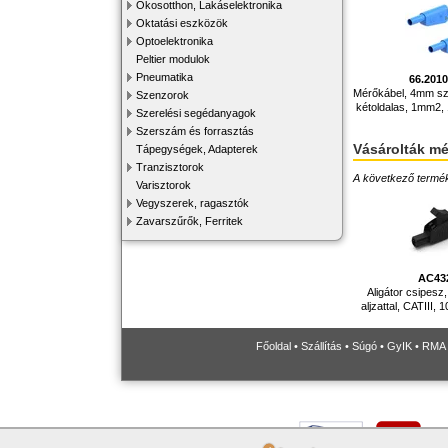
Okosotthon, Lakáselektronika
Oktatási eszközök
Optoelektronika
Peltier modulok
Pneumatika
66.201
Mérőkábel, 4mm sz
Szenzorok
kétoldalas, 1mm2, 
Szerelési segédanyagok
Szerszám és forrasztás
Vásárolták m
Tápegységek, Adapterek
Tranzisztorok
A következő terméke
Varisztorok
Vegyszerek, ragasztók
Zavarszűrők, Ferritek
AC43
Aligátor csipes
aljzattal, CATIII, 
Főoldal
•
Szállítás
•
Súgó
•
GyIK
•
RMA