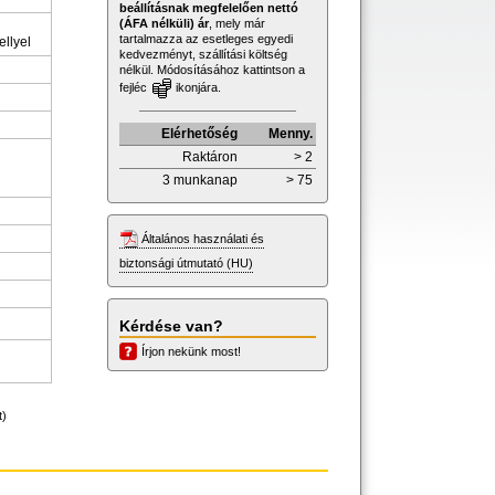
beállításnak megfelelően nettó
(ÁFA nélküli) ár
, mely már
tartalmazza az esetleges egyedi
llyel
kedvezményt, szállítási költség
nélkül. Módosításához kattintson a
fejléc
ikonjára.
Elérhetőség
Menny.
Raktáron
> 2
3 munkanap
> 75
Általános használati és
biztonsági útmutató (HU)
Kérdése van?
Írjon nekünk most!
t)