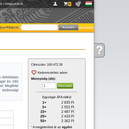
és
|
Regisztráció
0
ípus/Kifejezés:
?
Kérdése
van
Cikkszám:
100.472.39
Kedvencekhez adom
, kétoldalas
Mennyiség (db):
ggel és 19A
el. Megfelel
biztonsági
Egységár ÁFA nélkül
1+
2 835
Ft
5+
2 552
Ft
10+
2 487
Ft
20+
2 433
Ft
50+
2 362
Ft
*
A megjelenített ár az
egyéni