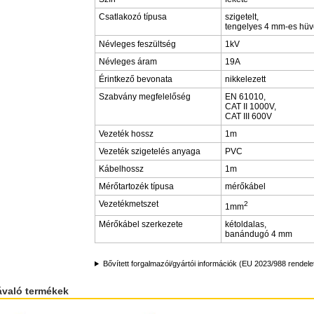
Csatlakozó típusa
szigetelt,
tengelyes 4 mm-es hüve
Névleges feszültség
1kV
Névleges áram
19A
Érintkező bevonata
nikkelezett
Szabvány megfelelőség
EN 61010,
CAT II 1000V,
CAT III 600V
Vezeték hossz
1m
Vezeték szigetelés anyaga
PVC
Kábelhossz
1m
Mérőtartozék típusa
mérőkábel
Vezetékmetszet
2
1mm
Mérőkábel szerkezete
kétoldalas,
banándugó 4 mm
Bővített forgalmazói/gyártói információk (EU 2023/988 rendele
ávaló termékek