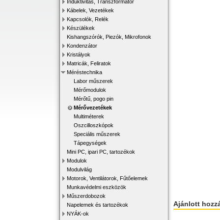
Induktivitás, Transzformátor
Kábelek, Vezetékek
Kapcsolók, Relék
Készülékek
Kishangszórók, Piezók, Mikrofonok
Kondenzátor
Kristályok
Matricák, Feliratok
Méréstechnika
Labor műszerek
Mérőmodulok
Mérőtű, pogo pin
Mérővezetékek
Multiméterek
Oszcilloszkópok
Speciális műszerek
Tápegységek
Mini PC, ipari PC, tartozékok
Modulok
Modulvilág
Motorok, Ventilátorok, Fűtőelemek
Munkavédelmi eszközök
Műszerdobozok
Ajánlott hozz
Napelemek és tartozékok
NYÁK-ok