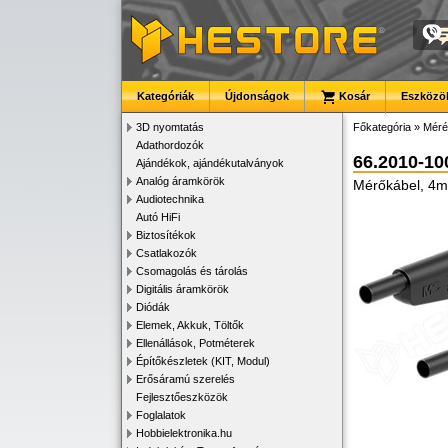
Kategóriák
Újdonságok
Kosár
Eszközök
3D nyomtatás
Főkategória
»
Méré
Adathordozók
66.2010-10
Ajándékok, ajándékutalványok
Analóg áramkörök
Mérőkábel, 4mm
Audiotechnika
Autó HiFi
Biztosítékok
Csatlakozók
Csomagolás és tárolás
Digitális áramkörök
Diódák
Elemek, Akkuk, Töltők
Ellenállások, Potméterek
Építőkészletek (KIT, Modul)
Erősáramú szerelés
Fejlesztőeszközök
Foglalatok
Hobbielektronika.hu