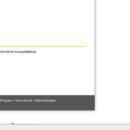
 termékek kompatibilitását.
 Program
•
Visszahívás
•
Elérhetőségek