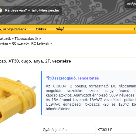
Belép
Kérdése van?
»
info@hestore.hu
T
, szolgáltatások
Cikkek
Súgó
lakozók
»
Tápcsatlakozók
»
lvilág
»
RC szervók, RC kellékek
»
ozó, XT30, dugó, anya, 2P, vezetékre
Összefoglaló, rendeltetés
Az XT30U-F 2 pólusú, forrasztható DC tápcsatlak
megoldás vezetékre szerelt, nagy áramú e
kapcsolatokhoz. Aranyozott érintkezői 500V névleges 
és 15A áramot kezelnek 18AWG vezetékkel, poliamid
UL94V-0 éghetőségi fokozattal -20 és 120°C köz
hőmérsékleten.
Gyártói jelölés
XT30U-F