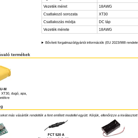
Vezeték méret
18AWG
Csatlakozó sorozata
XT30
Csatlakozás módja
DC táp
Vezeték mérete
18AWG
Bővített forgalmazói/gyártói információk (EU 2023/988 rendele
ávaló termékek
0U-M
 XT30, dugó, apa,
etékre
ég
ket más vásárlók rendelték a fent említett modellel együtt. Kérjük, ellenőrizze a kiválasztott
FCT 520 A