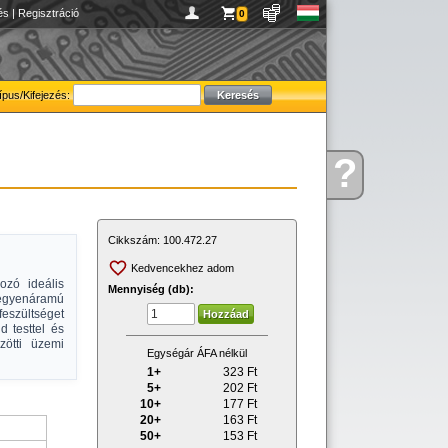
és
|
Regisztráció
0
ípus/Kifejezés:
?
Kérdése
van
Cikkszám:
100.472.27
Kedvencekhez adom
ozó ideális
Mennyiség (db):
gyenáramú
feszültséget
 testtel és
ötti üzemi
Egységár ÁFA nélkül
1+
323
Ft
5+
202
Ft
10+
177
Ft
20+
163
Ft
50+
153
Ft