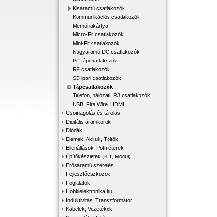
Kisáramú csatlakozók
Kommunikációs csatlakozók
Memóriakártya
Micro-Fit csatlakozók
Mini-Fit csatlakozók
Nagyáramú DC csatlakozók
PC tápcsatlakozók
RF csatlakozók
SD ipari csatlakozók
Tápcsatlakozók
Telefon, hálózati, RJ csatlakozók
USB, Fire Wire, HDMI
Csomagolás és tárolás
Digitális áramkörök
Diódák
Elemek, Akkuk, Töltők
Ellenállások, Potméterek
Építőkészletek (KIT, Modul)
Erősáramú szerelés
Fejlesztőeszközök
Foglalatok
Hobbielektronika.hu
Induktivitás, Transzformátor
Kábelek, Vezetékek