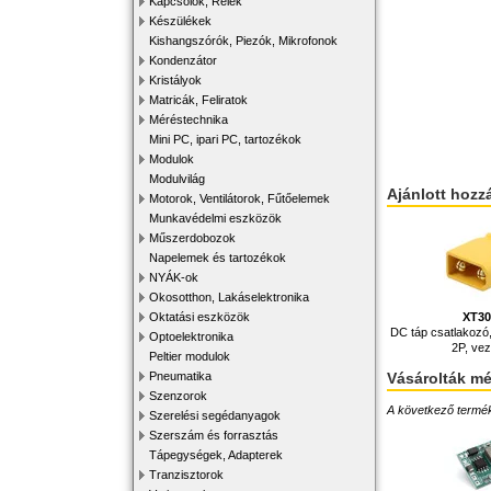
Kapcsolók, Relék
Készülékek
Kishangszórók, Piezók, Mikrofonok
Kondenzátor
Kristályok
Matricák, Feliratok
Méréstechnika
Mini PC, ipari PC, tartozékok
Modulok
Modulvilág
Ajánlott hozz
Motorok, Ventilátorok, Fűtőelemek
Munkavédelmi eszközök
Műszerdobozok
Napelemek és tartozékok
NYÁK-ok
Okosotthon, Lakáselektronika
Oktatási eszközök
XT3
DC táp csatlakozó,
Optoelektronika
2P, vez
Peltier modulok
Pneumatika
Vásárolták m
Szenzorok
A következő terméke
Szerelési segédanyagok
Szerszám és forrasztás
Tápegységek, Adapterek
Tranzisztorok