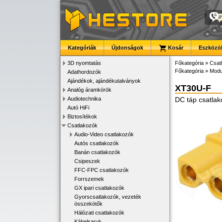
Kategóriák
Újdonságok
Kosár
Eszközök
3D nyomtatás
Főkategória
»
Csat
Főkategória
»
Modu
Adathordozók
Ajándékok, ajándékutalványok
XT30U-F
Analóg áramkörök
Audiotechnika
DC táp csatlak
Autó HiFi
Biztosítékok
Csatlakozók
Audio-Video csatlakozók
Autós csatlakozók
Banán csatlakozók
Csipeszek
FFC-FPC csatlakozók
Forrszemek
GX ipari csatlakozók
Gyorscsatlakozók, vezeték
összekötők
Hálózati csatlakozók
Kábelsaruk