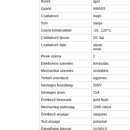
RoHS
igen
Gyártó
AMASS
Csatlakozó
dugó
Szín
sárga
Üzemi hőmérséklet
-20...120°C
Csatlakozó típusa
DC táp
Csatlakozó fajta
aljzat,
anya
Pinek száma
2
Elektromos szerelés
forrasztás
Mechanikai szerelés
vezetékre
Térbeli orientáció
egyenes
Névleges feszültség
500V
Névleges áram
15A
Érintkező bevonata
gold flash
Mechanikai tartósság
1000 ciklus
Érintkező anyaga
sárgaréz
Test anyaga
poliamid
Éghetőségi fokozat
UL94V-0