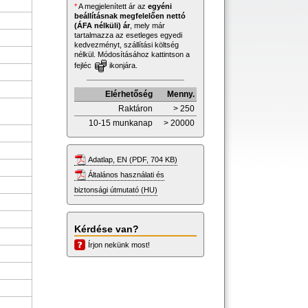
*
A megjelenített ár az
egyéni
beállításnak megfelelően nettó
(ÁFA nélküli) ár
, mely már
tartalmazza az esetleges egyedi
kedvezményt, szállítási költség
nélkül. Módosításához kattintson a
fejléc
ikonjára.
Elérhetőség
Menny.
Raktáron
> 250
10-15 munkanap
> 20000
Adatlap, EN (PDF, 704 KB)
Általános használati és
biztonsági útmutató (HU)
Kérdése van?
Írjon nekünk most!