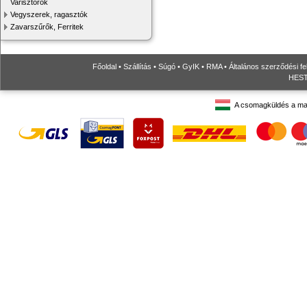
Varisztorok
Vegyszerek, ragasztók
Zavarszűrők, Ferritek
Főoldal
•
Szállítás
•
Súgó
•
GyIK
•
RMA
•
Általános szerződési fe
HESTO
A csomagküldés a ma