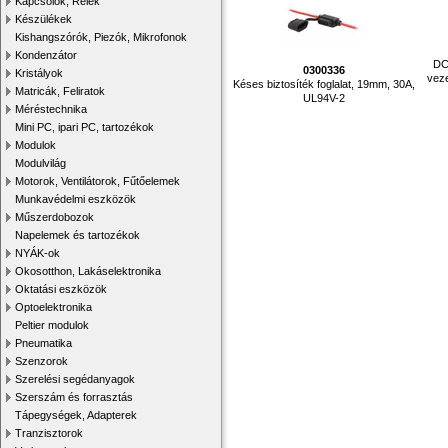
Kapcsolók, Relék
Készülékek
Kishangszórók, Piezók, Mikrofonok
Kondenzátor
DC
0300336
Kristályok
veze
Késes biztosíték foglalat, 19mm, 30A,
Matricák, Feliratok
UL94V-2
Méréstechnika
Mini PC, ipari PC, tartozékok
Modulok
Modulvilág
Motorok, Ventilátorok, Fűtőelemek
Munkavédelmi eszközök
Műszerdobozok
Napelemek és tartozékok
NYÁK-ok
Okosotthon, Lakáselektronika
Oktatási eszközök
Optoelektronika
Peltier modulok
Pneumatika
Szenzorok
Szerelési segédanyagok
Szerszám és forrasztás
Tápegységek, Adapterek
Tranzisztorok