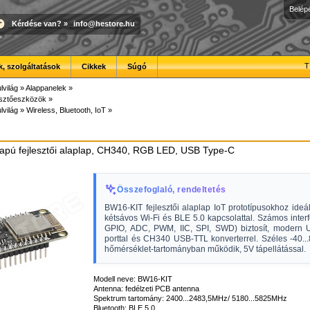
Belép
Kérdése van?
»
info@hestore.hu
T
, szolgáltatások
Cikkek
Súgó
lvilág
»
Alappanelek
»
esztőeszközök
»
lvilág
»
Wireless, Bluetooth, IoT
»
pú fejlesztői alaplap, CH340, RGB LED, USB Type-C
Összefoglaló, rendeltetés
BW16-KIT fejlesztői alaplap IoT prototípusokhoz ideáli
kétsávos Wi-Fi és BLE 5.0 kapcsolattal. Számos inter
GPIO, ADC, PWM, IIC, SPI, SWD) biztosít, modern
porttal és CH340 USB-TTL konverterrel. Széles -40..
hőmérséklet-tartományban működik, 5V tápellátással.
Modell neve: BW16-KIT
Antenna: fedélzeti PCB antenna
Spektrum tartomány: 2400...2483,5MHz/ 5180...5825MHz
Bluetooth: BLE 5.0