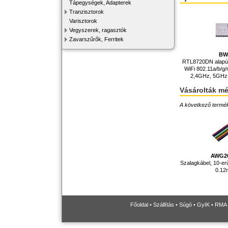
Tápegységek, Adapterek
Tranzisztorok
Varisztorok
Vegyszerek, ragasztók
Zavarszűrők, Ferritek
BW
RTL8720DN alapú
WiFi 802.11a/b/g/n
2,4GHz, 5GHz
Vásárolták m
A következő terméke
AWG2
Szalagkábel, 10-er
0.1
Főoldal
•
Szállítás
•
Súgó
•
GyIK
•
RMA