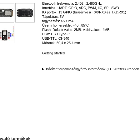
Bluetooth frekvencia: 2.402...2.480GHz
Interfész: UART, GPIO, ADC, PWM, IIC, SPI, SWD
IO portok: 13 GPIO (beleértve a TX0\RX0 és TX1\RX1)
Tápellátás: 5V
fogyasztás: >500mA
Üzemi hőmérséklet: -40...85°C
Flash: Default value: 2MB. Valid values: 4MB
USB: USB Type-C
USB-TTL: CH340
Méretek: 50,4 x 25,4 mm
Getting started...
Bővített forgalmazói/gyártói információk (EU 2023/988 rendele
ávaló termékek