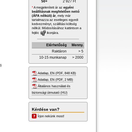
50+
2 927
Ft
*
A megjelenített ár az
egyéni
beállításnak megfelelően nettó
(ÁFA nélküli) ár
, mely már
tartalmazza az esetleges egyedi
kedvezményt, szállítási költség
nélkül. Módosításához kattintson a
fejléc
ikonjára.
Elérhetőség
Menny.
Raktáron
> 5
10-15 munkanap
> 2000
t)
Adatlap, EN (PDF, 848 KB)
Adatlap, EN (PDF, 2 MB)
Általános használati és
biztonsági útmutató (HU)
Kérdése van?
Írjon nekünk most!