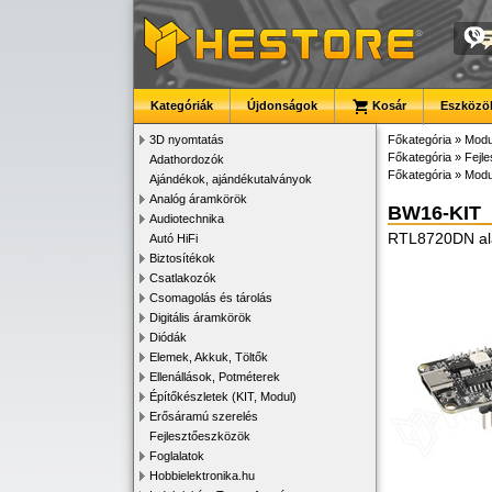
Kategóriák
Újdonságok
Kosár
Eszközök
3D nyomtatás
Főkategória
»
Modu
Főkategória
»
Fejl
Adathordozók
Főkategória
»
Modu
Ajándékok, ajándékutalványok
Analóg áramkörök
BW16-KIT
Audiotechnika
RTL8720DN ala
Autó HiFi
Biztosítékok
Csatlakozók
Csomagolás és tárolás
Digitális áramkörök
Diódák
Elemek, Akkuk, Töltők
Ellenállások, Potméterek
Építőkészletek (KIT, Modul)
Erősáramú szerelés
Fejlesztőeszközök
Foglalatok
Hobbielektronika.hu