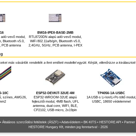
16
BW16-IPEX-BASE-2MB
 adó-vevő modul,
RTL8720DN alapú adó-vevő modul,
, Bluetooth v5.0,
WiFi 802.11a/b/g/n, Bluetooth v5.0,
, PCB antenna
2,4GHz, 5GHz, PCB antenna, I-PEX
ég
ket más vásárlók rendelték a fent említett modellel együtt. Kérjük, ellenőrizze a kiválasztott
6-10C
ESP32-DEVKIT-32UE-4M
TP4056-1A-USBC
ű, színes, AWG26,
ESP32-WROOM-32UE alapú
1A USB-s Li-Ion/Li-Po töltő modul
2mm2
fejlesztői modul, 4MB flash, UFL
USBC, 18650 védelemmel
antenna, dual core, WIFI, BLE,
CP2102, USB-micro, 2x19pin
•
Általános szerződési feltételek (ÁSZF)
•
Adatvédelem
•
BK-KITS
•
HESTORE API
•
Partner
HESTORE Hungary Kft, minden jog fenntartva! - 2026