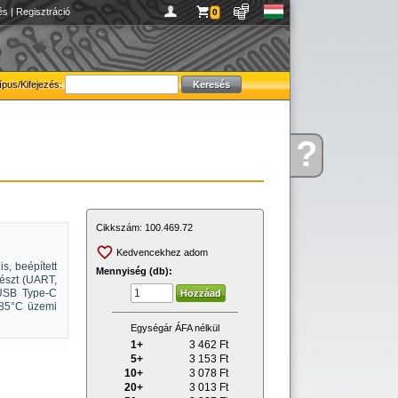
és
|
Regisztráció
0
ípus/Kifejezés:
?
Kérdése
van
Cikkszám:
100.469.72
Kedvencekhez adom
s, beépített
Mennyiség (db):
fészt (UART,
 USB Type-C
.85°C üzemi
Egységár ÁFA nélkül
1+
3 462
Ft
5+
3 153
Ft
10+
3 078
Ft
20+
3 013
Ft