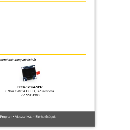
 termékek kompatibilitását.
D096-12864-SPI7
0.96in 128x64 OLED, SPI interfész
,
7P, SSD1306
 Program
•
Visszahívás
•
Elérhetőségek