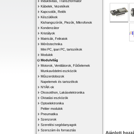
Induktivitás, Transzformátor
Kábelek, Vezetékek
Kapcsolók, Relék
Készülékek
Kishangszórók, Piezók, Mikrofonok
Kondenzátor
Kristályok
Matricák, Feliratok
Méréstechnika
Mini PC, ipari PC, tartozékok
Modulok
Modulvilág
Motorok, Ventilátorok, Fűtőelemek
Munkavédelmi eszközök
Műszerdobozok
Napelemek és tartozékok
NYÁK-ok
Okosotthon, Lakáselektronika
Oktatási eszközök
Optoelektronika
Peltier modulok
Pneumatika
Szenzorok
Szerelési segédanyagok
Szerszám és forrasztás
Ajánlott hozz