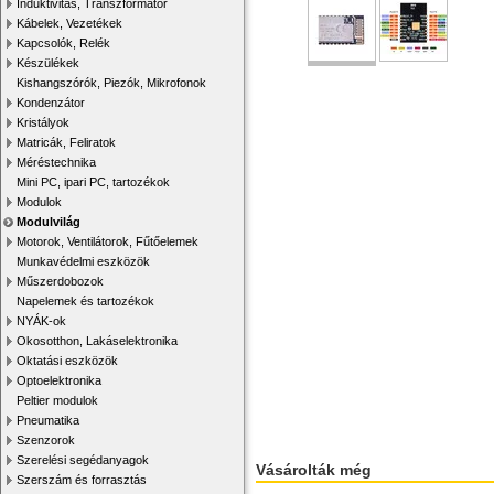
Induktivitás, Transzformátor
Kábelek, Vezetékek
Kapcsolók, Relék
Készülékek
Kishangszórók, Piezók, Mikrofonok
Kondenzátor
Kristályok
Matricák, Feliratok
Méréstechnika
Mini PC, ipari PC, tartozékok
Modulok
Modulvilág
Motorok, Ventilátorok, Fűtőelemek
Munkavédelmi eszközök
Műszerdobozok
Napelemek és tartozékok
NYÁK-ok
Okosotthon, Lakáselektronika
Oktatási eszközök
Optoelektronika
Peltier modulok
Pneumatika
Szenzorok
Szerelési segédanyagok
Vásárolták még
Szerszám és forrasztás