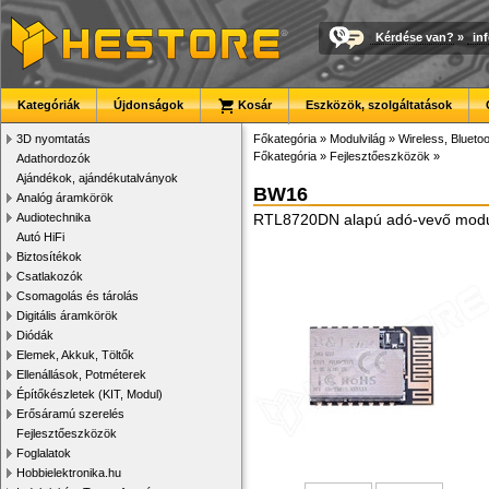
Kérdése van?
»
in
Kategóriák
Újdonságok
Kosár
Eszközök, szolgáltatások
3D nyomtatás
Főkategória
»
Modulvilág
»
Wireless, Bluetoo
Főkategória
»
Fejlesztőeszközök
»
Adathordozók
Ajándékok, ajándékutalványok
BW16
Analóg áramkörök
Audiotechnika
RTL8720DN alapú adó-vevő modul,
Autó HiFi
Biztosítékok
Csatlakozók
Csomagolás és tárolás
Digitális áramkörök
Diódák
Elemek, Akkuk, Töltők
Ellenállások, Potméterek
Építőkészletek (KIT, Modul)
Erősáramú szerelés
Fejlesztőeszközök
Foglalatok
Hobbielektronika.hu