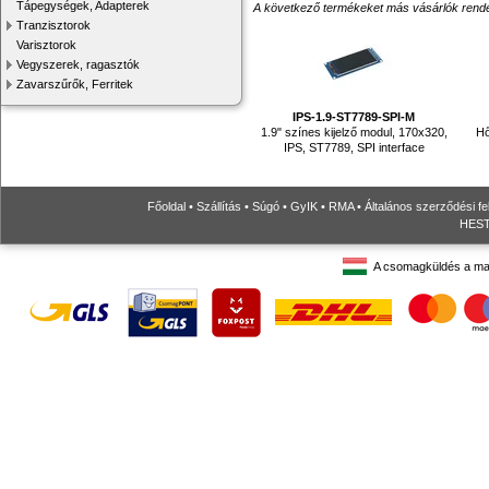
Tápegységek, Adapterek
A következő termékeket más vásárlók rendelték
Tranzisztorok
Varisztorok
Vegyszerek, ragasztók
Zavarszűrők, Ferritek
IPS-1.9-ST7789-SPI-M
1.9" színes kijelző modul, 170x320,
Hő
IPS, ST7789, SPI interface
Főoldal
•
Szállítás
•
Súgó
•
GyIK
•
RMA
•
Általános szerződési fe
HESTO
A csomagküldés a ma