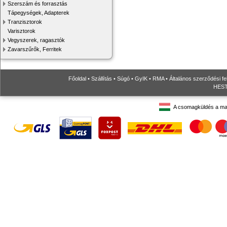
Szerszám és forrasztás
Tápegységek, Adapterek
Tranzisztorok
Varisztorok
Vegyszerek, ragasztók
Zavarszűrők, Ferritek
Főoldal
•
Szállítás
•
Súgó
•
GyIK
•
RMA
•
Általános szerződési fe
HESTO
A csomagküldés a ma