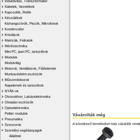
Induktivitás, Transzformátor
Kábelek, Vezetékek
Kapcsolók, Relék
Készülékek
Kishangszórók, Piezók, Mikrofonok
Kondenzátor
Kristályok
Matricák, Feliratok
Méréstechnika
Mini PC, ipari PC, tartozékok
Modulok
Modulvilág
Motorok, Ventilátorok, Fűtőelemek
Munkavédelmi eszközök
Műszerdobozok
Napelemek és tartozékok
NYÁK-ok
Okosotthon, Lakáselektronika
Oktatási eszközök
Optoelektronika
Peltier modulok
Vásárolták még
Pneumatika
A következő termékeket más vásárlók rendelték
Szenzorok
Szerelési segédanyagok
Alátétek