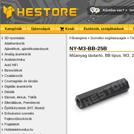
Kérdése van?
»
in
Kategóriák
Újdonságok
Kosár
Eszközök, szolgáltatások
3D nyomtatás
Főkategória
»
Szerelési segédanyagok
»
Tá
Adathordozók
NY-M3-BB-25B
Ajándékok, ajándékutalványok
Analóg áramkörök
Műanyag távtartó, BB típus, M3, 
Audiotechnika
Autó HiFi
Biztosítékok
Csatlakozók
Csomagolás és tárolás
Digitális áramkörök
Diódák
Elemek, Akkuk, Töltők
Ellenállások, Potméterek
Építőkészletek (KIT, Modul)
Erősáramú szerelés
Fejlesztőeszközök
Foglalatok
Hobbielektronika.hu