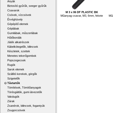
Anyák
Biztosító gyűrűk, seeger gyűrűk
Csavarok
M 3 x 06 DF PLASTIC BK
Csövek, vízcsövek
Műanyag csavar, M3, 6mm, fekete
Műa
Érvéghüvely
Gépépítő elemek
Géplábak
Gumilábak, műszerlábak
Hűtőbordák
Játék alkatrészek
Kábelkötegelők, bilincsek
Készletek, szettek
Menetes tekerőgombok
Popszegecsek
Rugók
Sarok elemek
Szállító kerekek, görgők
Szigetelők
Távtartók
Tömítések, Tömítőanyagok
Törésgátlók, gumi átvezetők
Vakdugók
Zárak
Zsanérok, bilincsek, fogantyúk
Zsugorcsövek