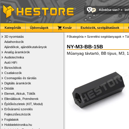
Kérdése van?
»
in
Kategóriák
Újdonságok
Kosár
Eszközök, szolgáltatások
3D nyomtatás
Főkategória
»
Szerelési segédanyagok
»
Tá
Adathordozók
NY-M3-BB-15B
Ajándékok, ajándékutalványok
Analóg áramkörök
Műanyag távtartó, BB típus, M3, 
Audiotechnika
Autó HiFi
Biztosítékok
Csatlakozók
Csomagolás és tárolás
Digitális áramkörök
Diódák
Elemek, Akkuk, Töltők
Ellenállások, Potméterek
Építőkészletek (KIT, Modul)
Erősáramú szerelés
Fejlesztőeszközök
Foglalatok
Hobbielektronika.hu