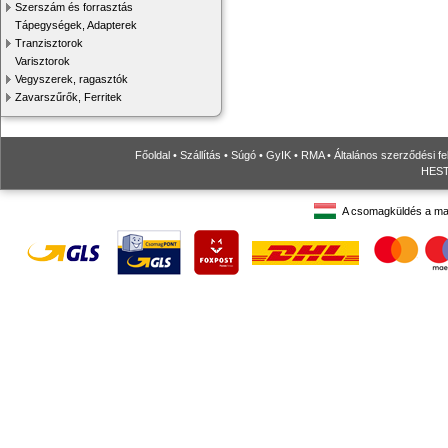
Szerszám és forrasztás
Tápegységek, Adapterek
Tranzisztorok
Varisztorok
Vegyszerek, ragasztók
Zavarszűrők, Ferritek
Főoldal
•
Szállítás
•
Súgó
•
GyIK
•
RMA
•
Általános szerződési fe
HESTO
A csomagküldés a ma