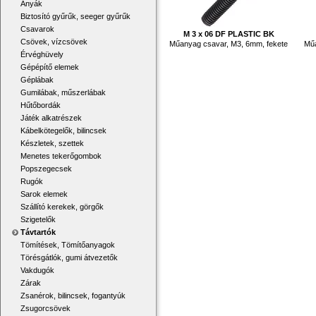
Anyák
Biztosító gyűrűk, seeger gyűrűk
Csavarok
M 3 x 06 DF PLASTIC BK
Csövek, vízcsövek
Műanyag csavar, M3, 6mm, fekete
Műa
Érvéghüvely
Gépépítő elemek
Géplábak
Gumilábak, műszerlábak
Hűtőbordák
Játék alkatrészek
Kábelkötegelők, bilincsek
Készletek, szettek
Menetes tekerőgombok
Popszegecsek
Rugók
Sarok elemek
Szállító kerekek, görgők
Szigetelők
Távtartók
Tömítések, Tömítőanyagok
Törésgátlók, gumi átvezetők
Vakdugók
Zárak
Zsanérok, bilincsek, fogantyúk
Zsugorcsövek