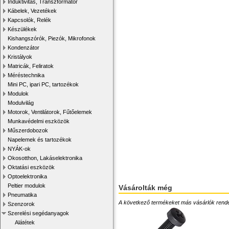
Induktivitás, Transzformátor
Kábelek, Vezetékek
Kapcsolók, Relék
Készülékek
Kishangszórók, Piezók, Mikrofonok
Kondenzátor
Kristályok
Matricák, Feliratok
Méréstechnika
Mini PC, ipari PC, tartozékok
Modulok
Modulvilág
Motorok, Ventilátorok, Fűtőelemek
Munkavédelmi eszközök
Műszerdobozok
Napelemek és tartozékok
NYÁK-ok
Okosotthon, Lakáselektronika
Oktatási eszközök
Optoelektronika
Peltier modulok
Vásárolták még
Pneumatika
A következő termékeket más vásárlók rendelték
Szenzorok
Szerelési segédanyagok
Alátétek