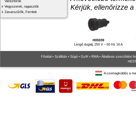
Varisztorok
Kérjük, ellenőrizze a
Vegyszerek, ragasztók
Zavarszűrők, Ferritek
H05939
Lengő dugalj, 250 V ~ 50 Hz 16 A
Főoldal
•
Szállítás
•
Súgó
•
GyIK
•
RMA
•
Általános szerződési fe
HESTO
A csomagküldés a ma