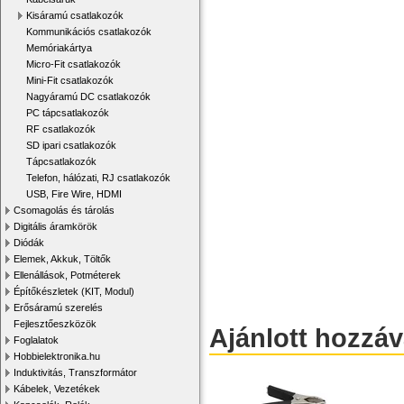
Kisáramú csatlakozók
Kommunikációs csatlakozók
Memóriakártya
Micro-Fit csatlakozók
Mini-Fit csatlakozók
Nagyáramú DC csatlakozók
PC tápcsatlakozók
RF csatlakozók
SD ipari csatlakozók
Tápcsatlakozók
Telefon, hálózati, RJ csatlakozók
USB, Fire Wire, HDMI
Csomagolás és tárolás
Digitális áramkörök
Diódák
Elemek, Akkuk, Töltők
Ellenállások, Potméterek
Építőkészletek (KIT, Modul)
Erősáramú szerelés
Fejlesztőeszközök
Ajánlott hozzá
Foglalatok
Hobbielektronika.hu
Induktivitás, Transzformátor
Kábelek, Vezetékek