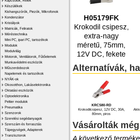
Kapcsolók, Relék
Készülékek
Kishangszórók, Piezók, Mikrofonok
H05179FK
Kondenzátor
Kristályok
Krokodil csipesz,
Matricák, Feliratok
extra-nagy
Méréstechnika
Mini PC, ipari PC, tartozékok
méretű, 75mm,
Modulok
Modulvilág
12V DC, fekete
Motorok, Ventilátorok, Fűtőelemek
Munkavédelmi eszközök
Alternatívák, h
Műszerdobozok
Napelemek és tartozékok
NYÁK-ok
Okosotthon, Lakáselektronika
Oktatási eszközök
Optoelektronika
Peltier modulok
KRCS80-RD
Pneumatika
Krokodilcsipesz, 12V DC, 30A,
Akku
Szenzorok
80mm, piros
Szerelési segédanyagok
Vásárolták még
Szerszám és forrasztás
Tápegységek, Adapterek
Tranzisztorok
A következő termékek