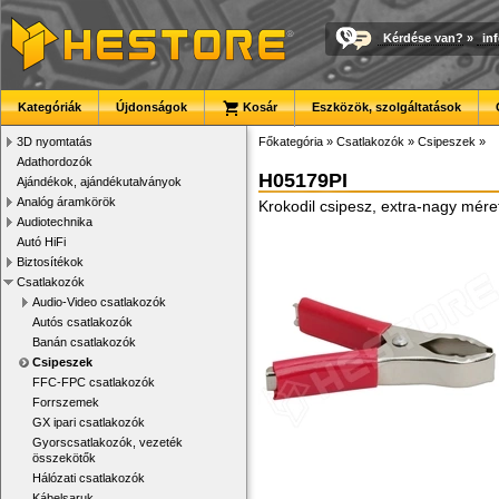
Kérdése van?
»
in
Kategóriák
Újdonságok
Kosár
Eszközök, szolgáltatások
3D nyomtatás
Főkategória
»
Csatlakozók
»
Csipeszek
»
Adathordozók
H05179PI
Ajándékok, ajándékutalványok
Analóg áramkörök
Krokodil csipesz, extra-nagy mér
Audiotechnika
Autó HiFi
Biztosítékok
Csatlakozók
Audio-Video csatlakozók
Autós csatlakozók
Banán csatlakozók
Csipeszek
FFC-FPC csatlakozók
Forrszemek
GX ipari csatlakozók
Gyorscsatlakozók, vezeték
összekötők
Hálózati csatlakozók
Kábelsaruk