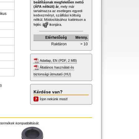
beállításnak megfelelően nettó
(ÁFA nélküli) ár
, mely már
tartalmazza az esetleges egyedi
ikus
kedvezményt, szállítási költség
nélkül. Módosításához kattintson a
fejléc
ikonjára.
Elérhetőség
Menny.
Raktáron
> 10
Adatlap, EN (PDF, 2 MB)
Általános használati és
biztonsági útmutató (HU)
t)
Kérdése van?
Írjon nekünk most!
 termékek kompatibilitását.