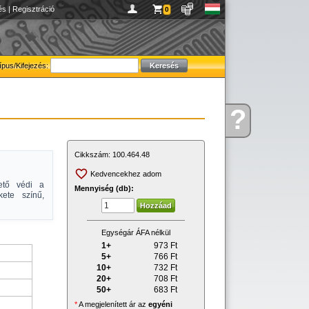
és
|
Regisztráció
0
ípus/Kifejezés:
?
Kérdése
van
Cikkszám:
100.464.48
Kedvencekhez adom
zető védi a
Mennyiség (db):
kete színű,
Egységár ÁFA nélkül
1+
973
Ft
5+
766
Ft
10+
732
Ft
20+
708
Ft
50+
683
Ft
*
A megjelenített ár az
egyéni