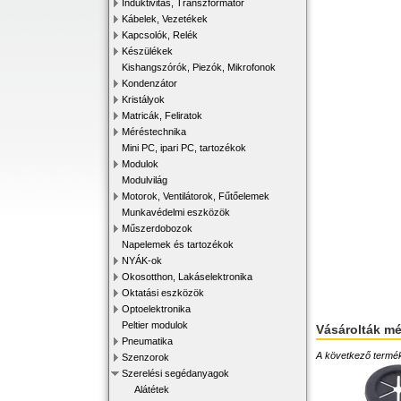
Induktivitás, Transzformátor
Kábelek, Vezetékek
Kapcsolók, Relék
Készülékek
Kishangszórók, Piezók, Mikrofonok
Kondenzátor
Kristályok
Matricák, Feliratok
Méréstechnika
Mini PC, ipari PC, tartozékok
Modulok
Modulvilág
Motorok, Ventilátorok, Fűtőelemek
Munkavédelmi eszközök
Műszerdobozok
Napelemek és tartozékok
NYÁK-ok
Okosotthon, Lakáselektronika
Oktatási eszközök
Optoelektronika
Peltier modulok
Vásárolták m
Pneumatika
A következő terméke
Szenzorok
Szerelési segédanyagok
Alátétek