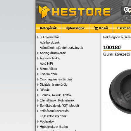
Kategóriák
Újdonságok
Kosár
Eszközök
3D nyomtatás
Főkategória
»
Szer
Adathordozók
100180
Ajándékok, ajándékutalványok
Analóg áramkörök
Gumi átvezető
Audiotechnika
Autó HiFi
Biztosítékok
Csatlakozók
Csomagolás és tárolás
Digitális áramkörök
Diódák
Elemek, Akkuk, Töltők
Ellenállások, Potméterek
Építőkészletek (KIT, Modul)
Erősáramú szerelés
Fejlesztőeszközök
Foglalatok
Hobbielektronika.hu