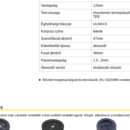
Vastagság
12mm
Test anyaga
elasztomer termoplaszt
TPE
Éghetőségi fokozat
UL94V-0
Korpusz színe
fekete
Szerelőfurat átmérő
47mm
Kábelkellék típusa
átvezető
Furat átmérő
36mm
Panelvastagság
1.5...3mm
Átvezető verzió
elválasztó résszel
Bővített forgalmazói/gyártói információk (EU 2023/988 rendele
ég
ket más vásárlók rendelték a fent említett modellel együtt. Kérjük, ellenőrizze a kiválasztott