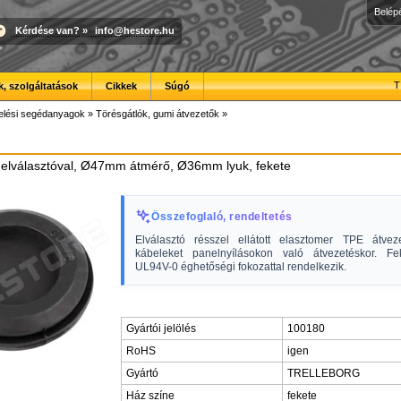
Belép
Kérdése van?
»
info@hestore.hu
T
, szolgáltatások
Cikkek
Súgó
elési segédanyagok
»
Törésgátlók, gumi átvezetők
»
 elválasztóval, Ø47mm átmérő, Ø36mm lyuk, fekete
Összefoglaló, rendeltetés
Elválasztó résszel ellátott elasztomer TPE átve
kábeleket panelnyílásokon való átvezetéskor. Fe
UL94V-0 éghetőségi fokozattal rendelkezik.
Gyártói jelölés
100180
RoHS
igen
Gyártó
TRELLEBORG
Ház színe
fekete