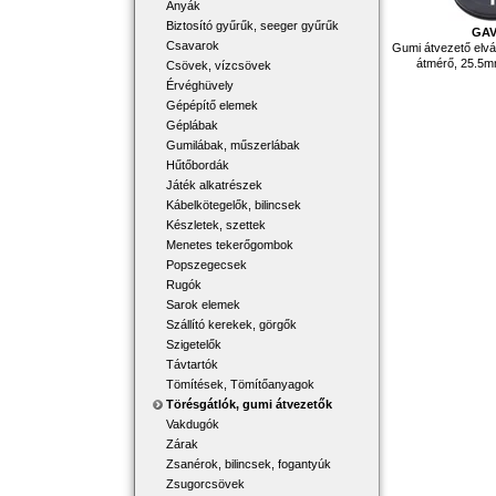
Anyák
Biztosító gyűrűk, seeger gyűrűk
GAV
Csavarok
Gumi átvezető elvá
átmérő, 25.5mm
Csövek, vízcsövek
Érvéghüvely
Gépépítő elemek
Géplábak
Gumilábak, műszerlábak
Hűtőbordák
Játék alkatrészek
Kábelkötegelők, bilincsek
Készletek, szettek
Menetes tekerőgombok
Popszegecsek
Rugók
Sarok elemek
Szállító kerekek, görgők
Szigetelők
Távtartók
Tömítések, Tömítőanyagok
Törésgátlók, gumi átvezetők
Vakdugók
Zárak
Zsanérok, bilincsek, fogantyúk
Zsugorcsövek