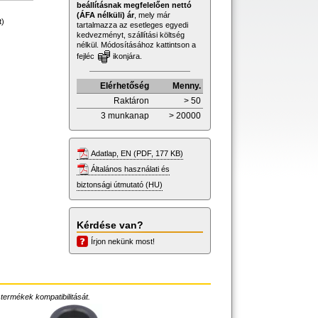
beállításnak megfelelően nettó
(ÁFA nélküli) ár
, mely már
t)
tartalmazza az esetleges egyedi
kedvezményt, szállítási költség
nélkül. Módosításához kattintson a
fejléc
ikonjára.
Elérhetőség
Menny.
Raktáron
> 50
3 munkanap
> 20000
Adatlap, EN (PDF, 177 KB)
Általános használati és
biztonsági útmutató (HU)
Kérdése van?
Írjon nekünk most!
 termékek kompatibilitását.