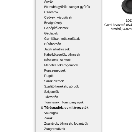
Anyák
Biztosító gyűrűk, seeger gyűrűk
Csavarok
Csövek, vízcsövek
100
Érvéghüvely
Gumi átvezető elv
Gépépítő elemek
átmérő, Ø36mm
Géplábak
Gumilábak, műszerlábak
Hűtőbordák
Játék alkatrészek
Kábelkötegelők, bilincsek
Készletek, szettek
Menetes tekerőgombok
Popszegecsek
Rugók
Sarok elemek
Szállító kerekek, görgők
Szigetelők
Távtartók
Tömítések, Tömítőanyagok
Törésgátlók, gumi átvezetők
Vakdugók
Zárak
Zsanérok, bilincsek, fogantyúk
Zsugorcsövek