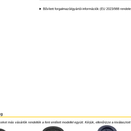
Bővített forgalmazói/gyártói információk (EU 2023/988 rendele
ég
ket más vásárlók rendelték a fent említett modellel együtt. Kérjük, ellenőrizze a kiválasztott