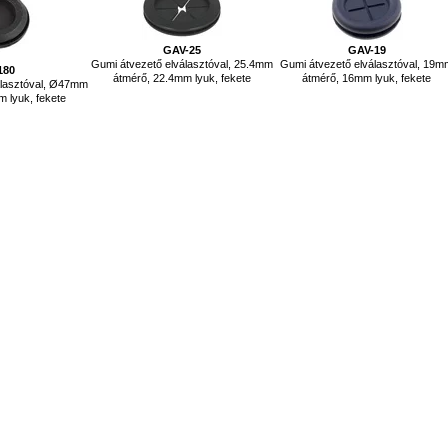
GAV-25
GAV-19
Gumi átvezető elválasztóval, 25.4mm
Gumi átvezető elválasztóval, 19
180
átmérő, 22.4mm lyuk, fekete
átmérő, 16mm lyuk, fekete
álasztóval, Ø47mm
 lyuk, fekete