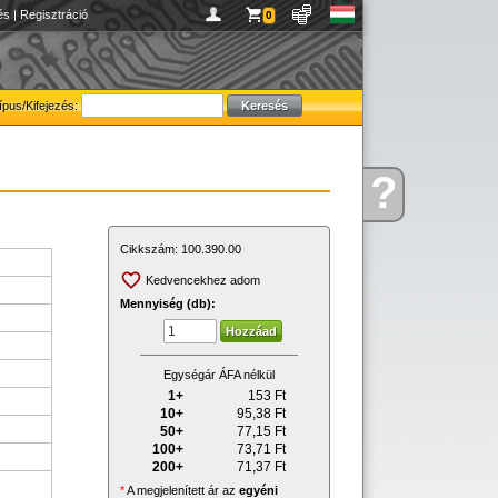
és
|
Regisztráció
0
ípus/Kifejezés:
?
Kérdése
van
Cikkszám:
100.390.00
Kedvencekhez adom
Mennyiség (db):
Egységár ÁFA nélkül
1+
153
Ft
10+
95,38
Ft
50+
77,15
Ft
100+
73,71
Ft
200+
71,37
Ft
*
A megjelenített ár az
egyéni