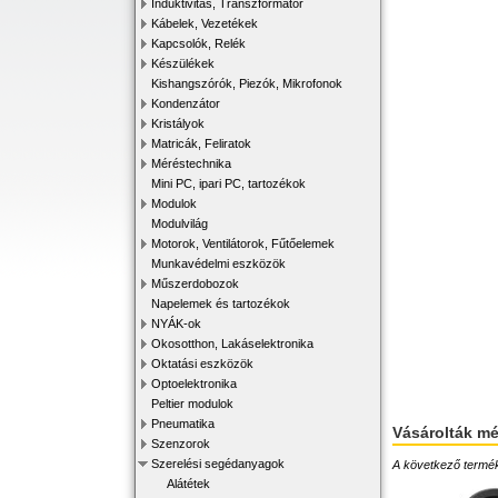
Induktivitás, Transzformátor
Kábelek, Vezetékek
Kapcsolók, Relék
Készülékek
Kishangszórók, Piezók, Mikrofonok
Kondenzátor
Kristályok
Matricák, Feliratok
Méréstechnika
Mini PC, ipari PC, tartozékok
Modulok
Modulvilág
Motorok, Ventilátorok, Fűtőelemek
Munkavédelmi eszközök
Műszerdobozok
Napelemek és tartozékok
NYÁK-ok
Okosotthon, Lakáselektronika
Oktatási eszközök
Optoelektronika
Peltier modulok
Pneumatika
Vásárolták m
Szenzorok
Szerelési segédanyagok
A következő terméke
Alátétek