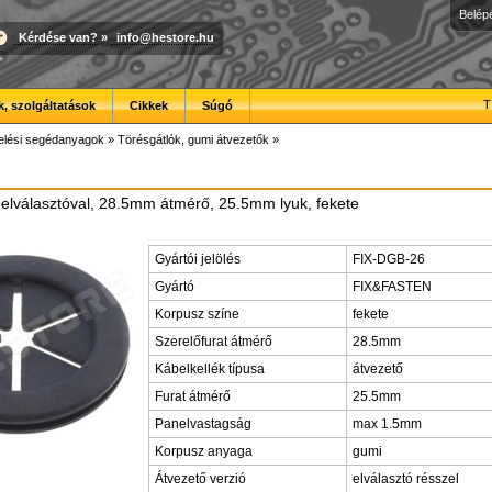
Belép
Kérdése van?
»
info@hestore.hu
T
, szolgáltatások
Cikkek
Súgó
elési segédanyagok
»
Törésgátlók, gumi átvezetők
»
elválasztóval, 28.5mm átmérő, 25.5mm lyuk, fekete
Gyártói jelölés
FIX-DGB-26
Gyártó
FIX&FASTEN
Korpusz színe
fekete
Szerelőfurat átmérő
28.5mm
Kábelkellék típusa
átvezető
Furat átmérő
25.5mm
Panelvastagság
max 1.5mm
Korpusz anyaga
gumi
Átvezető verzió
elválasztó résszel