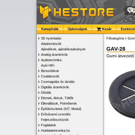
Kategóriák
Újdonságok
Kosár
Eszközök
3D nyomtatás
Főkategória
»
Szer
Adathordozók
GAV-28
Ajándékok, ajándékutalványok
Analóg áramkörök
Gumi átvezető 
Audiotechnika
Autó HiFi
Biztosítékok
Csatlakozók
Csomagolás és tárolás
Digitális áramkörök
Diódák
Elemek, Akkuk, Töltők
Ellenállások, Potméterek
Építőkészletek (KIT, Modul)
Erősáramú szerelés
Fejlesztőeszközök
Foglalatok
Hobbielektronika.hu