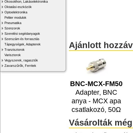
Okosotthon, Lakáselektronika
Oktatási eszközök
Optoelektronika
Peltier modulok
Pneumatika
Szenzorok
Szerelési segédanyagok
Szerszám és forrasztás
Ajánlott hozzá
Tápegységek, Adapterek
Tranzisztorok
Varisztorok
Vegyszerek, ragasztók
Zavarszűrők, Ferritek
BNC-MCX-FM50
Adapter, BNC
anya - MCX apa
csatlakozó, 50Ω
Vásárolták még