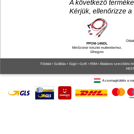
A következő termékek
Kérjük, ellenőrizze a
Oldal
PPOM-14NDL
Mérőzsinór készlet multiméterhez,
tűhegyes
Főoldal
•
Szállítás
•
Súgó
•
GyIK
•
RMA
•
Általános szerződési fe
HESTO
A csomagküldés a ma