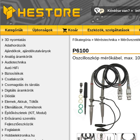
Kérdése van?
»
in
Kategóriák
Újdonságok
Kosár
Eszközök, szolgáltatások
3D nyomtatás
Főkategória
»
Méréstechnika
»
Mérővezeté
Adathordozók
P6100
Ajándékok, ajándékutalványok
Analóg áramkörök
Oszcilloszkóp mérőkábel, max. 10
Audiotechnika
Autó HiFi
Biztosítékok
Csatlakozók
Csomagolás és tárolás
Digitális áramkörök
Diódák
Elemek, Akkuk, Töltők
Ellenállások, Potméterek
Építőkészletek (KIT, Modul)
Erősáramú szerelés
Fejlesztőeszközök
Foglalatok
Hobbielektronika.hu