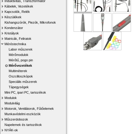
Induktivitás, Transzformátor
Kábelek, Vezetékek
Kapcsolók, Relék
Készülékek
Kishangszórók, Piezók, Mikrofonok
Kondenzátor
Kristályok
Matricák, Feliratok
Méréstechnika
Labor műszerek
Mérőmodulok
Mérőtű, pogo pin
Mérővezetékek
Multiméterek
Oszcilloszkópok
Speciális műszerek
Tápegységek
Mini PC, ipari PC, tartozékok
Modulok
Modulvilág
Motorok, Ventilátorok, Fűtőelemek
Munkavédelmi eszközök
Műszerdobozok
Napelemek és tartozékok
NYÁK-ok