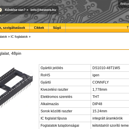
Belép
Kérdése van?
»
info@hestore.hu
T
, szolgáltatások
Cikkek
Súgó
latok
»
IC foglalatok
»
lalat, 48pin
Gyártói jelölés
DS1010-48T1WS
RoHS
igen
Gyártó
CONNFLY
Kivezetési raszter
1,778mm
Elektromos szerelés
THT
Alkalmazás
DIP48
Sorok közötti raszter
15.24mm
IC foglalat típusa
integrált áramkörök
Foglalatok tulajdonságai
kétoldalról szorító leme