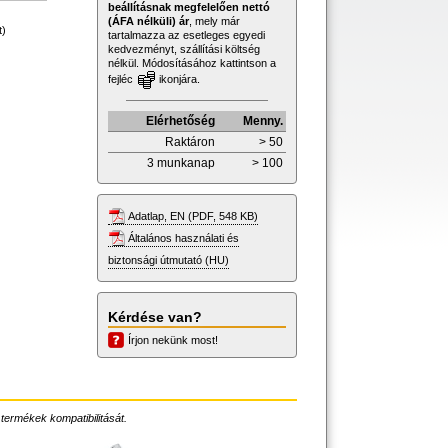
beállításnak megfelelően nettó
(ÁFA nélküli) ár
, mely már
t)
tartalmazza az esetleges egyedi
kedvezményt, szállítási költség
nélkül. Módosításához kattintson a
fejléc
ikonjára.
Elérhetőség
Menny.
Raktáron
> 50
3 munkanap
> 100
Adatlap, EN (PDF, 548 KB)
Általános használati és
biztonsági útmutató (HU)
Kérdése van?
Írjon nekünk most!
 termékek kompatibilitását.