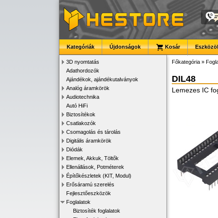
Kategóriák
Újdonságok
Kosár
Eszközök
3D nyomtatás
Főkategória
»
Fogla
Adathordozók
DIL48
Ajándékok, ajándékutalványok
Analóg áramkörök
Lemezes IC fog
Audiotechnika
Autó HiFi
Biztosítékok
Csatlakozók
Csomagolás és tárolás
Digitális áramkörök
Diódák
Elemek, Akkuk, Töltők
Ellenállások, Potméterek
Építőkészletek (KIT, Modul)
Erősáramú szerelés
Fejlesztőeszközök
Foglalatok
Biztosíték foglalatok