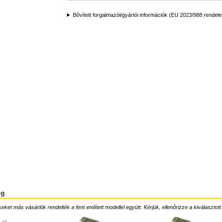
Bővített forgalmazói/gyártói információk (EU 2023/988 rendele
ég
ket más vásárlók rendelték a fent említett modellel együtt. Kérjük, ellenőrizze a kiválasztott