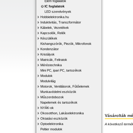
Elem foglalatok
IC foglalatok
LED szerelvények
Hobbielektronika.hu
Induktivitás, Transzformátor
Kábelek, Vezetékek
Kapcsolók, Relék
Készülékek
Kishangszórók, Piezók, Mikrofonok
Kondenzátor
Kristályok
Matricák, Feliratok
Méréstechnika
Mini PC, ipari PC, tartozékok
Modulok
Modulvilág
Motorok, Ventilátorok, Fűtőelemek
Munkavédelmi eszközök
Műszerdobozok
Napelemek és tartozékok
NYÁK-ok
Okosotthon, Lakáselektronika
Vásárolták m
Oktatási eszközök
Optoelektronika
A következő terméke
Peltier modulok