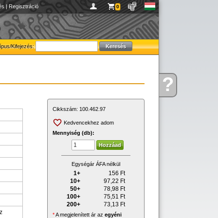
és
|
Regisztráció
0
ípus/Kifejezés:
?
Kérdése
van
Cikkszám:
100.462.97
Kedvencekhez adom
Mennyiség (db):
Egységár ÁFA nélkül
1+
156
Ft
10+
97,22
Ft
50+
78,98
Ft
100+
75,51
Ft
200+
73,13
Ft
z
*
A megjelenített ár az
egyéni