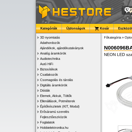
Kategóriák
Újdonságok
Kosár
Eszközök
3D nyomtatás
Főkategória
»
Opto
Adathordozók
N006096B
Ajándékok, ajándékutalványok
Analóg áramkörök
NEON LED szal
Audiotechnika
Autó HiFi
Biztosítékok
Csatlakozók
Csomagolás és tárolás
Digitális áramkörök
Diódák
Elemek, Akkuk, Töltők
Ellenállások, Potméterek
Építőkészletek (KIT, Modul)
Erősáramú szerelés
Fejlesztőeszközök
Foglalatok
Hobbielektronika.hu