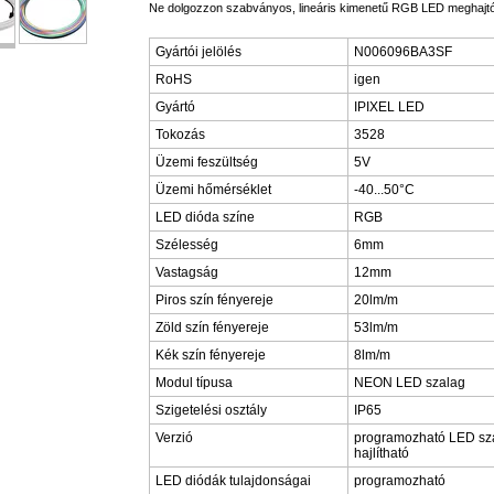
Ne dolgozzon szabványos, lineáris kimenetű RGB LED meghajtó
Gyártói jelölés
N006096BA3SF
RoHS
igen
Gyártó
IPIXEL LED
Tokozás
3528
Üzemi feszültség
5V
Üzemi hőmérséklet
-40...50°C
LED dióda színe
RGB
Szélesség
6mm
Vastagság
12mm
Piros szín fényereje
20lm/m
Zöld szín fényereje
53lm/m
Kék szín fényereje
8lm/m
Modul típusa
NEON LED szalag
Szigetelési osztály
IP65
Verzió
programozható LED sz
hajlítható
LED diódák tulajdonságai
programozható