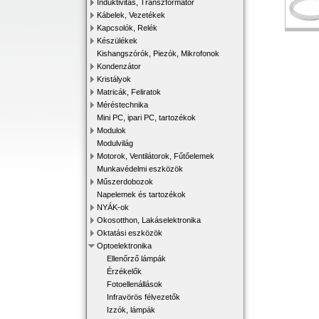
Induktivitás, Transzformátor
Kábelek, Vezetékek
Kapcsolók, Relék
Készülékek
Kishangszórók, Piezók, Mikrofonok
Kondenzátor
Kristályok
Matricák, Feliratok
Méréstechnika
Mini PC, ipari PC, tartozékok
Modulok
Modulvilág
Motorok, Ventilátorok, Fűtőelemek
Munkavédelmi eszközök
Műszerdobozok
Napelemek és tartozékok
NYÁK-ok
Okosotthon, Lakáselektronika
Oktatási eszközök
Optoelektronika
Ellenőrző lámpák
Érzékelők
Fotoellenállások
Infravörös félvezetők
Izzók, lámpák