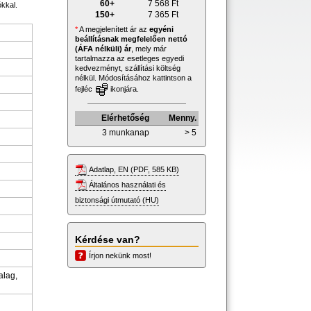
60+
7 568
Ft
kkal.
150+
7 365
Ft
*
A megjelenített ár az
egyéni
beállításnak megfelelően nettó
(ÁFA nélküli) ár
, mely már
tartalmazza az esetleges egyedi
kedvezményt, szállítási költség
nélkül. Módosításához kattintson a
fejléc
ikonjára.
Elérhetőség
Menny.
3 munkanap
> 5
Adatlap, EN (PDF, 585 KB)
Általános használati és
biztonsági útmutató (HU)
Kérdése van?
Írjon nekünk most!
alag,