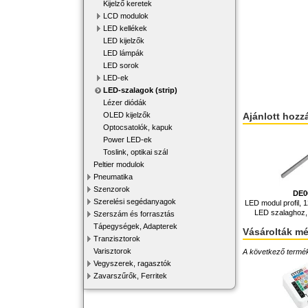
Kijelző keretek
LCD modulok
LED kellékek
LED kijelzők
LED lámpák
LED sorok
LED-ek
LED-szalagok (strip)
Lézer diódák
OLED kijelzők
Ajánlott hozz
Optocsatolók, kapuk
Power LED-ek
Toslink, optikai szál
Peltier modulok
Pneumatika
Szenzorok
DE0
Szerelési segédanyagok
LED modul profil
LED szalaghoz,
Szerszám és forrasztás
Tápegységek, Adapterek
Vásárolták m
Tranzisztorok
Varisztorok
A következő terméke
Vegyszerek, ragasztók
Zavarszűrők, Ferritek