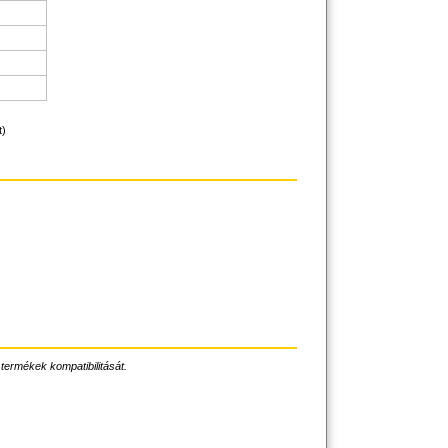
t)
3
 termékek kompatibilitását.