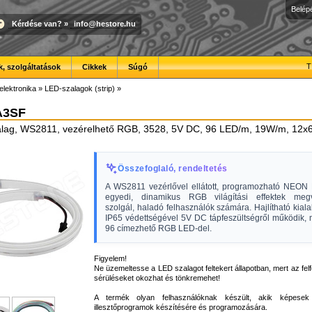
Belép
Kérdése van?
»
info@hestore.hu
T
, szolgáltatások
Cikkek
Súgó
elektronika
»
LED-szalagok (strip)
»
A3SF
ag, WS2811, vezérelhető RGB, 3528, 5V DC, 96 LED/m, 19W/m, 12x6
Összefoglaló, rendeltetés
A WS2811 vezérlővel ellátott, programozható NEON
egyedi, dinamikus RGB világítási effektek megv
szolgál, haladó felhasználók számára. Hajlítható kiala
IP65 védettségével 5V DC tápfeszültségről működik, 
96 címezhető RGB LED-del.
Figyelem!
Ne üzemeltesse a LED szalagot feltekert állapotban, mert az felf
sérüléseket okozhat és tönkremehet!
A termék olyan felhasználóknak készült, akik képesek 
illesztőprogramok készítésére és programozására.