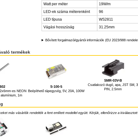
Watt per méter
19W/m
LED-ek száma méterenként
96
LED típusa
WS2811
Vágási hosszúság
31.25mm
Bővített forgalmazói/gyártói információk (EU 2023/988 rendele
ávaló termékek
SMR-03V-B
Csatlakozó dugó, apa, JST SM, 
602
S-100-5
PIN, 2.5mm
, 12x6mm-es NEON
Beépíthető tápegység, 5V, 20A, 100W
 alumínium, 1m
ég
ket más vásárlók rendelték a fent említett modellel együtt. Kérjük, ellenőrizze a kiválasztott