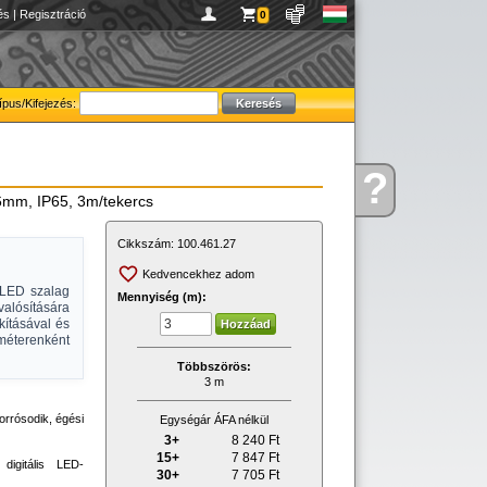
és
|
Regisztráció
0
ípus/Kifejezés:
?
Kérdése
mm, IP65, 3m/tekercs
van
Cikkszám:
100.461.27
Kedvencekhez adom
 LED szalag
Mennyiség (m):
alósítására
kításával és
méterenként
Többszörös:
3 m
orrósodik, égési
Egységár ÁFA nélkül
3+
8 240
Ft
15+
7 847
Ft
digitális LED-
30+
7 705
Ft