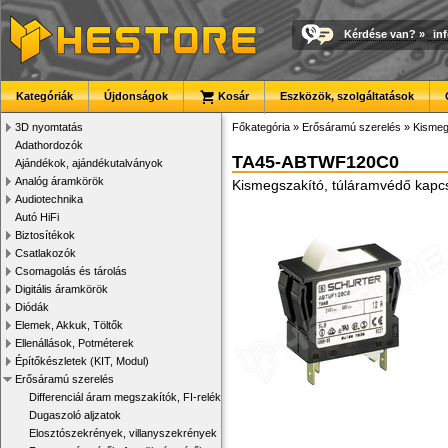
Kérdése van?
»
in
Kategóriák
Újdonságok
Kosár
Eszközök, szolgáltatások
3D nyomtatás
Főkategória
»
Erősáramú szerelés
»
Kismeg
Adathordozók
TA45-ABTWF120C0
Ajándékok, ajándékutalványok
Analóg áramkörök
Kismegszakító, túláramvédő kapc
Audiotechnika
Autó HiFi
Biztosítékok
Csatlakozók
Csomagolás és tárolás
Digitális áramkörök
Diódák
Elemek, Akkuk, Töltők
Ellenállások, Potméterek
Építőkészletek (KIT, Modul)
Erősáramú szerelés
Differenciál áram megszakítók, FI-relék
Dugaszoló aljzatok
Elosztószekrények, villanyszekrények