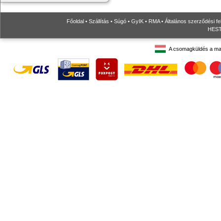
Főoldal
•
Szállítás
•
Súgó
•
GyIK
•
RMA
•
Általános szerződési fe
HESTO
A csomagküldés a ma