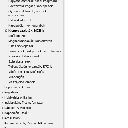
Fogyasztásmérők, feszültségmérők
Fővezetéki leágazó sorkapcsok
Gyorscsatlakozók, vezeték
összekötők
Hálózati elosztók
Kapcsolók, nyomógombok
Kismegszakítók, MCB-k
Kötődobozok
Mágneskapcsolók, kontaktorok
Sínes sorkapcsok
Sorolósínek, kalapsínek, szerelősínek
Szakaszoló kapcsolók
Szilárdtest relék
Túlfeszültség levezetők, SPD-k
Védőrelék, felügyelő relék
Villásdugók
Visszajelző lámpák
Fejlesztőeszközök
Foglalatok
Hobbielektronika.hu
Induktivitás, Transzformátor
Kábelek, Vezetékek
Kapcsolók, Relék
Készülékek
Kishangszórók, Piezók, Mikrofonok