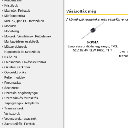
Kondenzátor
Kristályok
Matricák, Feliratok
Vásárolták még
Méréstechnika
A következő termékeket más vásárlók rendelték
Mini PC, ipari PC, tartozékok
Modulok
Modulvilág
Motorok, Ventilátorok, Fűtőelemek
Munkavédelmi eszközök
5KP51A
Szupresszor dióda, egyirányú, TVS,
Műszerdobozok
51V, 82.4V, 5kW, P600, THT
Napelemek és tartozékok
ZMPT1
feszü
NYÁK-ok
Okosotthon, Lakáselektronika
Oktatási eszközök
Optoelektronika
Peltier modulok
Pneumatika
Szenzorok
Szerelési segédanyagok
Szerszám és forrasztás
Tápegységek, Adapterek
Tranzisztorok
Varisztorok
Vegyszerek, ragasztók
Zavarszűrők, Ferritek