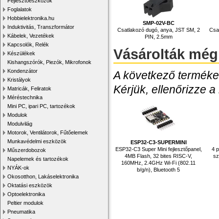
Fejlesztőeszközök
Foglalatok
Hobbielektronika.hu
SMP-02V-BC
Induktivitás, Transzformátor
Csatlakozó dugó, anya, JST SM, 2
Csa
Kábelek, Vezetékek
PIN, 2.5mm
Kapcsolók, Relék
Vásárolták még
Készülékek
Kishangszórók, Piezók, Mikrofonok
Kondenzátor
A következő termékek
Kristályok
Kérjük, ellenőrizze a
Matricák, Feliratok
Méréstechnika
Mini PC, ipari PC, tartozékok
Modulok
Modulvilág
Motorok, Ventilátorok, Fűtőelemek
Munkavédelmi eszközök
ESP32-C3-SUPERMINI
ESP32-C3 Super Mini fejlesztőpanel,
4 
Műszerdobozok
4MB Flash, 32 bites RISC-V,
sz
Napelemek és tartozékok
160MHz, 2.4GHz Wi-Fi (802.11
NYÁK-ok
b/g/n), Bluetooth 5
Okosotthon, Lakáselektronika
Oktatási eszközök
Optoelektronika
Peltier modulok
Pneumatika