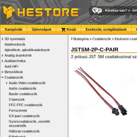
Kérdése van?
»
in
Kategóriák
Újdonságok
Kosár
Eszközök, szolgáltatások
3D nyomtatás
Főkategória
»
Csatlakozók
»
Kisáramú csat
Adathordozók
JSTSM-2P-C-PAIR
Ajándékok, ajándékutalványok
Analóg áramkörök
2 pólusú JST SM csatlakozóval sz
Audiotechnika
Autó HiFi
Biztosítékok
Csatlakozók
Audio-Video csatlakozók
Autós csatlakozók
Banán csatlakozók
Csipeszek
FFC-FPC csatlakozók
Forrszemek
GX ipari csatlakozók
Gyorscsatlakozók, vezeték
összekötők
Hálózati csatlakozók
Kábelsaruk