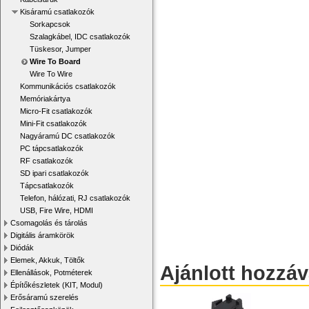
Kisáramú csatlakozók
Sorkapcsok
Szalagkábel, IDC csatlakozók
Tüskesor, Jumper
Wire To Board
Wire To Wire
Kommunikációs csatlakozók
Memóriakártya
Micro-Fit csatlakozók
Mini-Fit csatlakozók
Nagyáramú DC csatlakozók
PC tápcsatlakozók
RF csatlakozók
SD ipari csatlakozók
Tápcsatlakozók
Telefon, hálózati, RJ csatlakozók
USB, Fire Wire, HDMI
Csomagolás és tárolás
Digitális áramkörök
Diódák
Elemek, Akkuk, Töltők
Ajánlott hozzá
Ellenállások, Potméterek
Építőkészletek (KIT, Modul)
Erősáramú szerelés