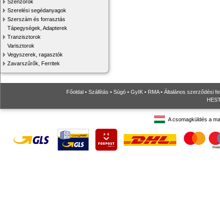
Szenzorok
Szerelési segédanyagok
Szerszám és forrasztás
Tápegységek, Adapterek
Tranzisztorok
Varisztorok
Vegyszerek, ragasztók
Zavarszűrők, Ferritek
Főoldal
•
Szállítás
•
Súgó
•
GyIK
•
RMA
•
Általános szerződési fe
HESTO
A csomagküldés a ma