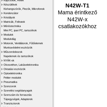
Kapcsolók, Relék
N42W-T1
Készülékek
Kishangszórók, Piezók, Mikrofonok
Mama érintkező
Kondenzátor
Kristályok
N42W-x
Matricák, Feliratok
csatlakozókhoz
Méréstechnika
Mini PC, ipari PC, tartozékok
Modulok
Modulvilág
Motorok, Ventilátorok, Fűtőelemek
Munkavédelmi eszközök
Műszerdobozok
Napelemek és tartozékok
NYÁK-ok
Okosotthon, Lakáselektronika
Oktatási eszközök
Optoelektronika
Peltier modulok
Pneumatika
Szenzorok
Szerelési segédanyagok
Szerszám és forrasztás
Tápegységek, Adapterek
Tranzisztorok