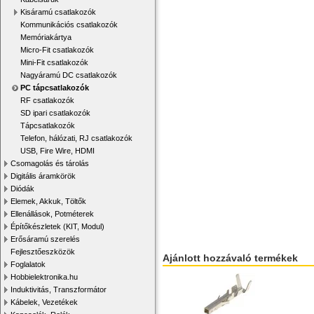
Kisáramú csatlakozók
Kommunikációs csatlakozók
Memóriakártya
Micro-Fit csatlakozók
Mini-Fit csatlakozók
Nagyáramú DC csatlakozók
PC tápcsatlakozók
RF csatlakozók
SD ipari csatlakozók
Tápcsatlakozók
Telefon, hálózati, RJ csatlakozók
USB, Fire Wire, HDMI
Csomagolás és tárolás
Digitális áramkörök
Diódák
Elemek, Akkuk, Töltők
Ellenállások, Potméterek
Építőkészletek (KIT, Modul)
Erősáramú szerelés
Fejlesztőeszközök
Ajánlott hozzávaló termékek
Foglalatok
Hobbielektronika.hu
Induktivitás, Transzformátor
Kábelek, Vezetékek