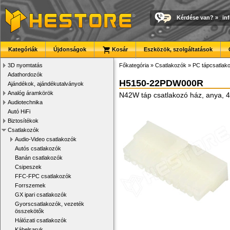
Kérdése van?
»
in
Kategóriák
Újdonságok
Kosár
Eszközök, szolgáltatások
3D nyomtatás
Főkategória
»
Csatlakozók
»
PC tápcsatlak
Adathordozók
H5150-22PDW000R
Ajándékok, ajándékutalványok
Analóg áramkörök
N42W táp csatlakozó ház, anya, 
Audiotechnika
Autó HiFi
Biztosítékok
Csatlakozók
Audio-Video csatlakozók
Autós csatlakozók
Banán csatlakozók
Csipeszek
FFC-FPC csatlakozók
Forrszemek
GX ipari csatlakozók
Gyorscsatlakozók, vezeték
összekötők
Hálózati csatlakozók
Kábelsaruk