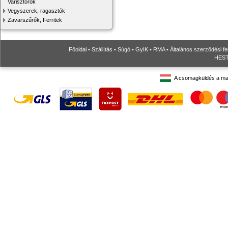
Varisztorok
Vegyszerek, ragasztók
Zavarszűrők, Ferritek
Főoldal
•
Szállítás
•
Súgó
•
GyIK
•
RMA
•
Általános szerződési fe
HESTO
A csomagküldés a ma