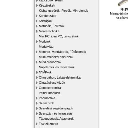
Kapcsolók, Relék
Készülékek
N42
Kishangszórók, Piezók, Mikrofonok
Mama érint
Kondenzátor
csatlak
Kristályok
Matricák, Feliratok
Méréstechnika
Mini PC, ipari PC, tartozékok
Modulok
Modulvilág
Motorok, Ventilátorok, Fűtőelemek
Munkavédelmi eszközök
Műszerdobozok
Napelemek és tartozékok
NYÁK-ok
Okosotthon, Lakáselektronika
Oktatási eszközök
Optoelektronika
Peltier modulok
Pneumatika
Szenzorok
Szerelési segédanyagok
Szerszám és forrasztás
Tápegységek, Adapterek
Tranzisztorok