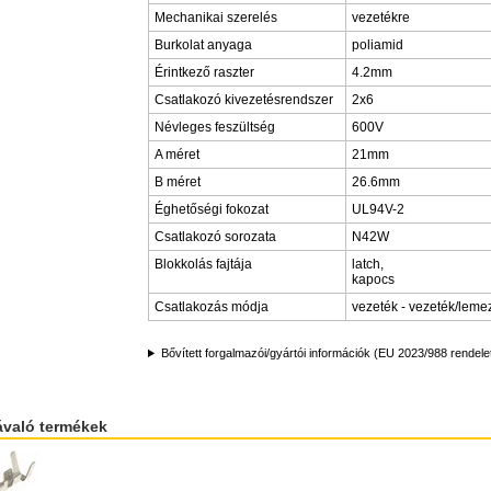
Mechanikai szerelés
vezetékre
Burkolat anyaga
poliamid
Érintkező raszter
4.2mm
Csatlakozó kivezetésrendszer
2x6
Névleges feszültség
600V
A méret
21mm
B méret
26.6mm
Éghetőségi fokozat
UL94V-2
Csatlakozó sorozata
N42W
Blokkolás fajtája
latch,
kapocs
Csatlakozás módja
vezeték - vezeték/leme
Bővített forgalmazói/gyártói információk (EU 2023/988 rendele
ávaló termékek