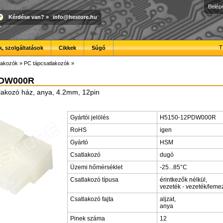
Belép
Kérdése van?
»
info@hestore.hu
T
, szolgáltatások
Cikkek
Súgó
lakozók
»
PC tápcsatlakozók
»
PDW000R
lakozó ház, anya, 4.2mm, 12pin
Gyártói jelölés
H5150-12PDW000R
RoHS
igen
Gyártó
HSM
Csatlakozó
dugó
Üzemi hőmérséklet
-25...85°C
Csatlakozó típusa
érintkezők nélkül,
vezeték - vezeték/leme
Csatlakozó fajta
aljzat,
anya
Pinek száma
12