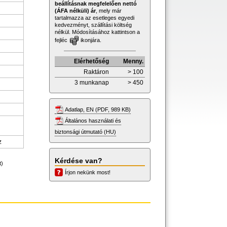
beállításnak megfelelően nettó
(ÁFA nélküli) ár
, mely már
tartalmazza az esetleges egyedi
kedvezményt, szállítási költség
nélkül. Módosításához kattintson a
fejléc
ikonjára.
Elérhetőség
Menny.
Raktáron
> 100
3 munkanap
> 450
Adatlap, EN (PDF, 989 KB)
Általános használati és
biztonsági útmutató (HU)
z
Kérdése van?
t)
Írjon nekünk most!