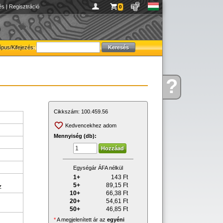
és
|
Regisztráció
0
ípus/Kifejezés:
?
Kérdése
van
Cikkszám:
100.459.56
Kedvencekhez adom
Mennyiség (db):
Egységár ÁFA nélkül
1+
143
Ft
5+
89,15
Ft
z
10+
66,38
Ft
20+
54,61
Ft
50+
46,85
Ft
*
A megjelenített ár az
egyéni