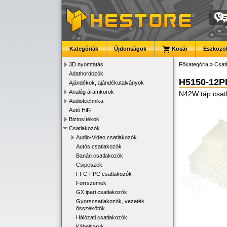
Kategóriák
Újdonságok
Kosár
Eszközök
3D nyomtatás
Főkategória
»
Csat
Adathordozók
H5150-12
Ajándékok, ajándékutalványok
Analóg áramkörök
N42W táp csat
Audiotechnika
Autó HiFi
Biztosítékok
Csatlakozók
Audio-Video csatlakozók
Autós csatlakozók
Banán csatlakozók
Csipeszek
FFC-FPC csatlakozók
Forrszemek
GX ipari csatlakozók
Gyorscsatlakozók, vezeték
összekötők
Hálózati csatlakozók
Kábelsaruk