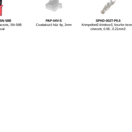
-SN-58B
PAP-04V-S
SPHD-002T-P0.5
racsnis, SN-58B
Csatlakozó ház 4p, 2mm
Krimpelhető érintkező, foszfor-bron
val
cinezett, 0.08...0.21mm2