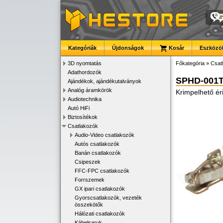
Kategóriák
Újdonságok
Kosár
Eszközök
3D nyomtatás
Főkategória
»
Csat
Adathordozók
SPHD-001T
Ajándékok, ajándékutalványok
Analóg áramkörök
Krimpelhető ér
Audiotechnika
Autó HiFi
Biztosítékok
Csatlakozók
Audio-Video csatlakozók
Autós csatlakozók
Banán csatlakozók
Csipeszek
FFC-FPC csatlakozók
Forrszemek
GX ipari csatlakozók
Gyorscsatlakozók, vezeték
összekötők
Hálózati csatlakozók
Kábelsaruk