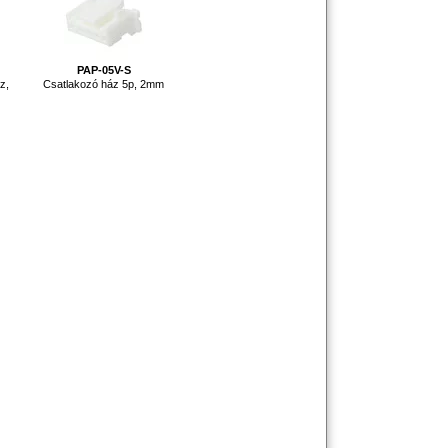
PAP-05V-S
z,
Csatlakozó ház 5p, 2mm