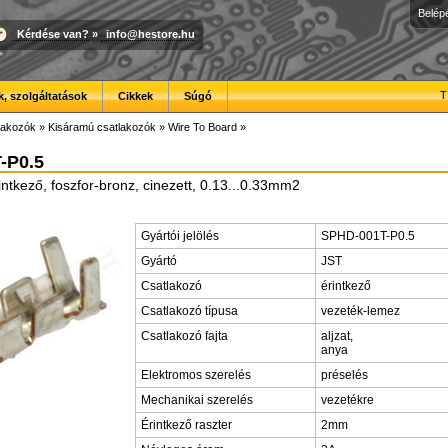
Belép
Kérdése van?
»
info@hestore.hu
T
, szolgáltatások
Cikkek
Súgó
lakozók
»
Kisáramú csatlakozók
»
Wire To Board
»
-P0.5
intkező, foszfor-bronz, cinezett, 0.13...0.33mm2
Gyártói jelölés
SPHD-001T-P0.5
Gyártó
JST
Csatlakozó
érintkező
Csatlakozó típusa
vezeték-lemez
Csatlakozó fajta
aljzat,
anya
Elektromos szerelés
préselés
Mechanikai szerelés
vezetékre
Érintkező raszter
2mm