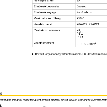
Névleges áram
3A
Érintkező bevonata
ónozott
Érintkező anyaga
foszfor-bronz
Maximális feszültség
250V
Vezeték méret
26AWG...22AWG
Csatlakozó sorozata
PA,
PBV,
PHD
Vezetékmetszet
2
0.13...0.33mm
Bővített forgalmazói/gyártói információk (EU 2023/988 rendele
ég
ket más vásárlók rendelték a fent említett modellel együtt. Kérjük, ellenőrizze a kiválasztott