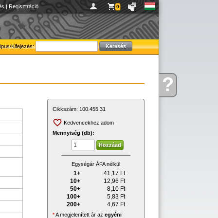
és
|
Regisztráció
0
ípus/Kifejezés:
?
Kérdése
van
Cikkszám:
100.455.31
Kedvencekhez adom
Mennyiség (db):
Egységár ÁFA nélkül
1+
41,17
Ft
10+
12,96
Ft
50+
8,10
Ft
100+
5,83
Ft
200+
4,67
Ft
*
A megjelenített ár az
egyéni