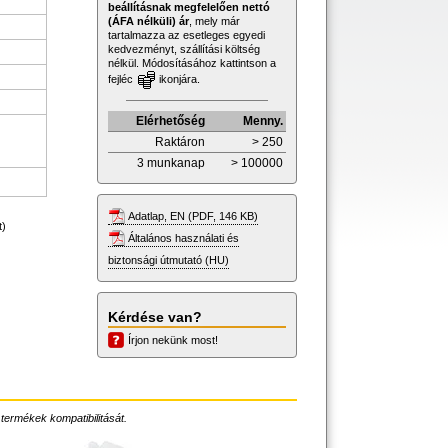
beállításnak megfelelően nettó
(ÁFA nélküli) ár
, mely már
tartalmazza az esetleges egyedi
kedvezményt, szállítási költség
nélkül. Módosításához kattintson a
fejléc
ikonjára.
Elérhetőség
Menny.
Raktáron
> 250
3 munkanap
> 100000
Adatlap, EN (PDF, 146 KB)
t)
Általános használati és
biztonsági útmutató (HU)
Kérdése van?
Írjon nekünk most!
 termékek kompatibilitását.