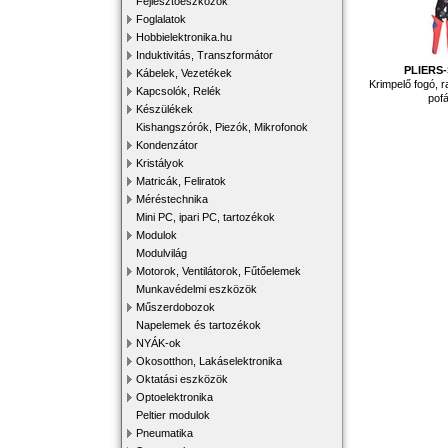
Fejlesztőeszközök
Foglalatok
Hobbielektronika.hu
Induktivitás, Transzformátor
PLIERS
Kábelek, Vezetékek
Krimpelő fogó, 
Kapcsolók, Relék
pofá
Készülékek
Kishangszórók, Piezók, Mikrofonok
Kondenzátor
Kristályok
Matricák, Feliratok
Méréstechnika
Mini PC, ipari PC, tartozékok
Modulok
Modulvilág
Motorok, Ventilátorok, Fűtőelemek
Munkavédelmi eszközök
Műszerdobozok
Napelemek és tartozékok
NYÁK-ok
Okosotthon, Lakáselektronika
Oktatási eszközök
Optoelektronika
Peltier modulok
Pneumatika