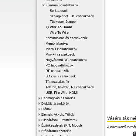
Kisáramú csatlakozók
Sorkapcsok
Szalagkábel, IDC csatlakozók
Tüskesor, Jumper
Wire To Board
Wire To Wire
Kommunikációs csatlakozók
Memóriakártya
Micro-Fit csatlakozók
Mini-Fit csatlakozók
Nagyáramú DC csatlakozók
PC tápcsatlakozók
RF csatlakozók
SD ipari csatlakozók
Tápcsatlakozók
Telefon, hálózati, RJ csatlakozók
USB, Fire Wire, HDMI
Csomagolás és tárolás
Digitális áramkörök
Diódák
Elemek, Akkuk, Töltők
Vásárolták m
Ellenállások, Potméterek
Építőkészletek (KIT, Modul)
A következő terméke
Erősáramú szerelés