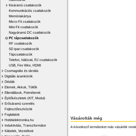
Kisáramú csatlakozók
Kommunikációs csatlakozók
Memóriakártya
Micro-Fit csatlakozók
Mini-Fit csatlakozók
Nagyáramú DC csatlakozók
PC tápcsatlakozók
RF csatlakozók
SD ipari csatlakozók
Tápcsatlakozók
Telefon, hálózati, RJ csatlakozók
USB, Fire Wire, HDMI
Csomagolás és tárolás
Digitális áramkörök
Diódák
Elemek, Akkuk, Töltők
Ellenállások, Potméterek
Építőkészletek (KIT, Modul)
Erősáramú szerelés
Fejlesztőeszközök
Foglalatok
Vásárolták még
Hobbielektronika.hu
Induktivitás, Transzformátor
A következő termékeket más vásárlók rendelték
Kábelek, Vezetékek