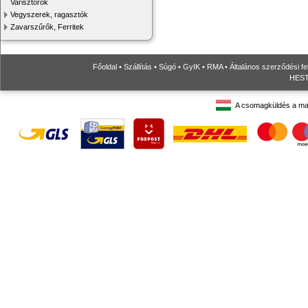
Varisztorok
Vegyszerek, ragasztók
Zavarszűrők, Ferritek
Főoldal
•
Szállítás
•
Súgó
•
GyIK
•
RMA
•
Általános szerződési fe
HESTO
A csomagküldés a ma