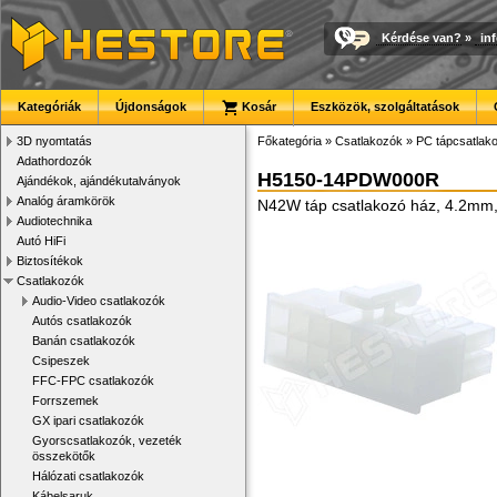
Kérdése van?
»
in
Kategóriák
Újdonságok
Kosár
Eszközök, szolgáltatások
3D nyomtatás
Főkategória
»
Csatlakozók
»
PC tápcsatlak
Adathordozók
H5150-14PDW000R
Ajándékok, ajándékutalványok
Analóg áramkörök
N42W táp csatlakozó ház, 4.2mm,
Audiotechnika
Autó HiFi
Biztosítékok
Csatlakozók
Audio-Video csatlakozók
Autós csatlakozók
Banán csatlakozók
Csipeszek
FFC-FPC csatlakozók
Forrszemek
GX ipari csatlakozók
Gyorscsatlakozók, vezeték
összekötők
Hálózati csatlakozók
Kábelsaruk