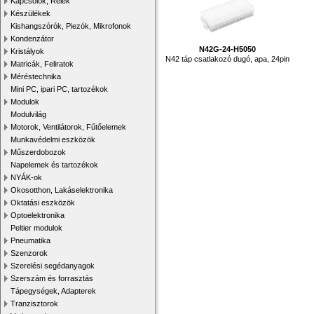
Kapcsolók, Relék
Készülékek
Kishangszórók, Piezók, Mikrofonok
Kondenzátor
N42G-24-H5050
Kristályok
N42 táp csatlakozó dugó, apa, 24pin
Matricák, Feliratok
Méréstechnika
Mini PC, ipari PC, tartozékok
Modulok
Modulvilág
Motorok, Ventilátorok, Fűtőelemek
Munkavédelmi eszközök
Műszerdobozok
Napelemek és tartozékok
NYÁK-ok
Okosotthon, Lakáselektronika
Oktatási eszközök
Optoelektronika
Peltier modulok
Pneumatika
Szenzorok
Szerelési segédanyagok
Szerszám és forrasztás
Tápegységek, Adapterek
Tranzisztorok