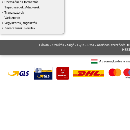
Szerszám és forrasztás
Tápegységek, Adapterek
Tranzisztorok
Varisztorok
Vegyszerek, ragasztók
Zavarszűrők, Ferritek
Főoldal
•
Szállítás
•
Súgó
•
GyIK
•
RMA
•
Általános szerződési fe
HESTO
A csomagküldés a ma