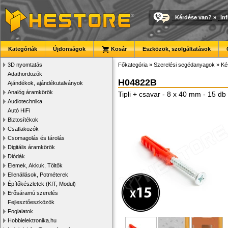
Kérdése van?
»
in
Kategóriák
Újdonságok
Kosár
Eszközök, szolgáltatások
3D nyomtatás
Főkategória
»
Szerelési segédanyagok
»
Ké
Adathordozók
H04822B
Ajándékok, ajándékutalványok
Analóg áramkörök
Tipli + csavar - 8 x 40 mm - 15 d
Audiotechnika
Autó HiFi
Biztosítékok
Csatlakozók
Csomagolás és tárolás
Digitális áramkörök
Diódák
Elemek, Akkuk, Töltők
Ellenállások, Potméterek
Építőkészletek (KIT, Modul)
Erősáramú szerelés
Fejlesztőeszközök
Foglalatok
Hobbielektronika.hu