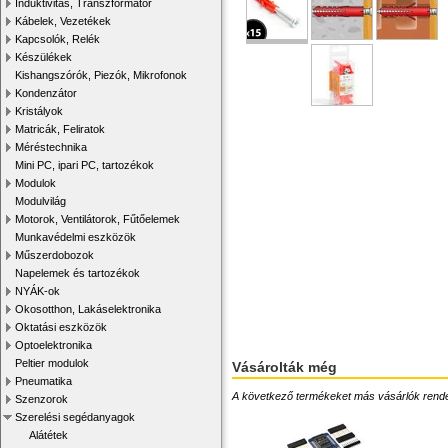
Induktivitás, Transzformátor
Kábelek, Vezetékek
Kapcsolók, Relék
Készülékek
Kishangszórók, Piezók, Mikrofonok
Kondenzátor
Kristályok
Matricák, Feliratok
Méréstechnika
Mini PC, ipari PC, tartozékok
Modulok
Modulvilág
Motorok, Ventilátorok, Fűtőelemek
Munkavédelmi eszközök
Műszerdobozok
Napelemek és tartozékok
NYÁK-ok
Okosotthon, Lakáselektronika
Oktatási eszközök
Optoelektronika
Peltier modulok
Vásárolták még
Pneumatika
A következő termékeket más vásárlók rendelték
Szenzorok
Szerelési segédanyagok
Alátétek