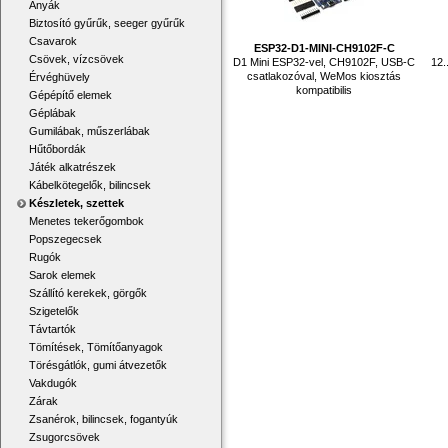
Anyák
Biztosító gyűrűk, seeger gyűrűk
Csavarok
ESP32-D1-MINI-CH9102F-C
Csövek, vízcsövek
D1 Mini ESP32-vel, CH9102F, USB-C
12.
csatlakozóval, WeMos kiosztás
Érvéghüvely
kompatibilis
Gépépítő elemek
Géplábak
Gumilábak, műszerlábak
Hűtőbordák
Játék alkatrészek
Kábelkötegelők, bilincsek
Készletek, szettek
Menetes tekerőgombok
Popszegecsek
Rugók
Sarok elemek
Szállító kerekek, görgők
Szigetelők
Távtartók
Tömítések, Tömítőanyagok
Törésgátlók, gumi átvezetők
Vakdugók
Zárak
Zsanérok, bilincsek, fogantyúk
Zsugorcsövek