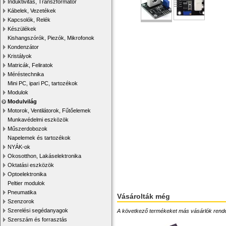
Induktivitás, Transzformátor
Kábelek, Vezetékek
Kapcsolók, Relék
Készülékek
Kishangszórók, Piezók, Mikrofonok
Kondenzátor
Kristályok
Matricák, Feliratok
Méréstechnika
Mini PC, ipari PC, tartozékok
Modulok
Modulvilág
Motorok, Ventilátorok, Fűtőelemek
Munkavédelmi eszközök
Műszerdobozok
Napelemek és tartozékok
NYÁK-ok
Okosotthon, Lakáselektronika
Oktatási eszközök
Optoelektronika
Peltier modulok
Pneumatika
Vásárolták még
Szenzorok
Szerelési segédanyagok
A következő termékeket más vásárlók rendelték
Szerszám és forrasztás