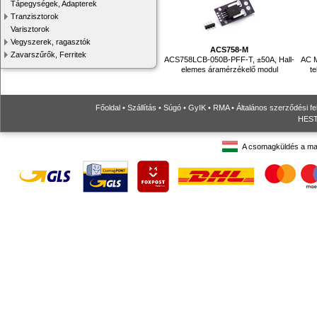
Tápegységek, Adapterek
Tranzisztorok
Varisztorok
Vegyszerek, ragasztók
ACS758-M
Zavarszűrők, Ferritek
ACS758LCB-050B-PFF-T, ±50A, Hall-
AC M
elemes áramérzékelő modul
te
Főoldal
•
Szállítás
•
Súgó
•
GyIK
•
RMA
•
Általános szerződési fe
HESTO
A csomagküldés a ma