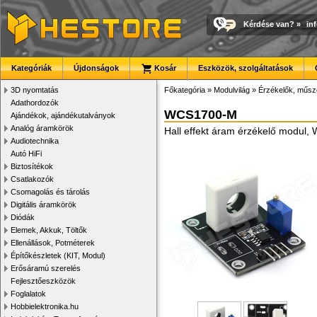
Kérdése van?
»
in
Kategóriák
Újdonságok
Kosár
Eszközök, szolgáltatások
3D nyomtatás
Főkategória
»
Modulvilág
»
Érzékelők, műsz
Adathordozók
WCS1700-M
Ajándékok, ajándékutalványok
Analóg áramkörök
Hall effekt áram érzékelő modul,
Audiotechnika
Autó HiFi
Biztosítékok
Csatlakozók
Csomagolás és tárolás
Digitális áramkörök
Diódák
Elemek, Akkuk, Töltők
Ellenállások, Potméterek
Építőkészletek (KIT, Modul)
Erősáramú szerelés
Fejlesztőeszközök
Foglalatok
Hobbielektronika.hu