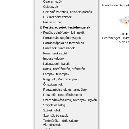
Csavarhúzók
A következő terméke
Csipeszek
Csiszoló vásznak, csiszoló párnák
DIY Kezdőkészletek
Fázisceruza
Festés, ecsetek, festőhengerek
Fogók, csípőfogók, krimpelők
H11
Forrasztási segédanyagok
Festőhenger - mik
- 5 db /
Forrasztópáka és tartozékok
Fűrészek, fűrészlapok
Fúró, fúrókészlet
Imbuszkulcsok
Kalapácsok, balták
Kefék, tisztítókefék, drótkefék
Lámpák, fejlámpák
Nagyítók, Mikroszkópok
Ónszippantók
Ragasztópisztoly és tartozékok
Reszelők, reszelőkészletek
Szerszámkészletek, Állványok, egyéb
Szigetelőszalag
Szikék, ollók
Szorítók és satuk
Tolómérők, mérőszalagok,
vízmértékek