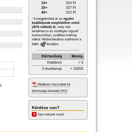
10+
353
Ft
20+
337
Ft
40+
322
Ft
*
A megjelenített ár az
egyéni
beállításnak megfelelően nettó
(ÁFA nélküli) ár
, mely már
tartalmazza az esetleges egyedi
kedvezményt, szállítási költség
nélkül. Módosításához kattintson a
fejléc
ikonjára.
Elérhetőség
Menny.
Raktáron
> 5
3 munkanap
> 10000
Általános használati és
t)
biztonsági útmutató (HU)
Kérdése van?
Írjon nekünk most!