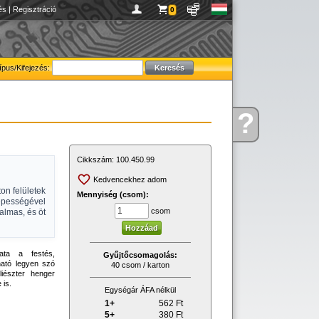
és
|
Regisztráció
0
ípus/Kifejezés:
?
Kérdése
van
Cikkszám:
100.450.99
Kedvencekhez adom
on felületek
Mennyiség (csom):
épességével
csom
kalmas, és öt
mata a festés,
Gyűjtőcsomagolás:
ható legyen szó
40 csom / karton
liészter henger
 is.
Egységár ÁFA nélkül
1+
562
Ft
5+
380
Ft