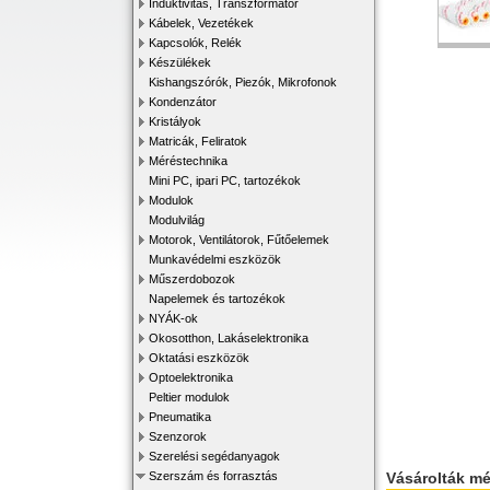
Induktivitás, Transzformátor
Kábelek, Vezetékek
Kapcsolók, Relék
Készülékek
Kishangszórók, Piezók, Mikrofonok
Kondenzátor
Kristályok
Matricák, Feliratok
Méréstechnika
Mini PC, ipari PC, tartozékok
Modulok
Modulvilág
Motorok, Ventilátorok, Fűtőelemek
Munkavédelmi eszközök
Műszerdobozok
Napelemek és tartozékok
NYÁK-ok
Okosotthon, Lakáselektronika
Oktatási eszközök
Optoelektronika
Peltier modulok
Pneumatika
Szenzorok
Szerelési segédanyagok
Vásárolták m
Szerszám és forrasztás