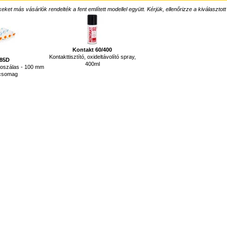
ket más vásárlók rendelték a fent említett modellel együtt. Kérjük, ellenőrizze a kiválasztott
Kontakt 60/400
Kontakttisztító, oxideltávolító spray,
185D
400ml
roszálas - 100 mm
 csomag