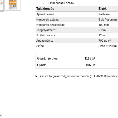
12 mm hosszú szálak
Tulajdonság
Érték
Ajánlott felület:
Fal felület
Hengerek száma:
5 db / csomag
Hengerek szélessége:
100 mm
Tengelyátmérő:
6 mm
Szálak hossza:
12 mm
Anyag súlya:
700 g / m²
Színe:
Piros / Szürke
Gyártói jelölés
11185A
Gyártó
HANDY
Bővített forgalmazói/gyártói információk (EU 2023/988 rendele
ég