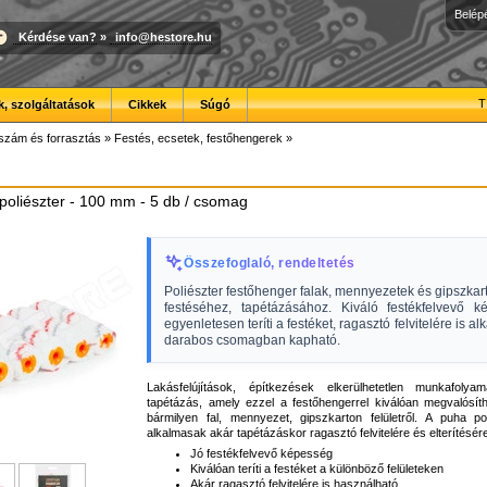
Belép
Kérdése van?
»
info@hestore.hu
T
, szolgáltatások
Cikkek
Súgó
szám és forrasztás
»
Festés, ecsetek, festőhengerek
»
poliészter - 100 mm - 5 db / csomag
Összefoglaló, rendeltetés
Poliészter festőhenger falak, mennyezetek és gipszkart
festéséhez, tapétázásához. Kiváló festékfelvevő k
egyenletesen teríti a festéket, ragasztó felvitelére is al
darabos csomagban kapható.
Lakásfelújítások, építkezések elkerülhetetlen munkafolya
tapétázás, amely ezzel a festőhengerrel kiválóan megvalósít
bármilyen fal, mennyezet, gipszkarton felületről. A puha po
alkalmasak akár tapétázáskor ragasztó felvitelére és elterítésére
Jó festékfelvevő képesség
Kiválóan teríti a festéket a különböző felületeken
Akár ragasztó felvitelére is használható