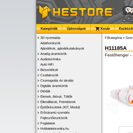
Kategóriák
Újdonságok
Kosár
Eszközök
3D nyomtatás
Főkategória
»
Szer
Adathordozók
H11185A
Ajándékok, ajándékutalványok
Analóg áramkörök
Festőhenger - 
Audiotechnika
Autó HiFi
Biztosítékok
Csatlakozók
Csomagolás és tárolás
Digitális áramkörök
Diódák
Elemek, Akkuk, Töltők
Ellenállások, Potméterek
Építőkészletek (KIT, Modul)
Erősáramú szerelés
Fejlesztőeszközök
Foglalatok
Hobbielektronika.hu