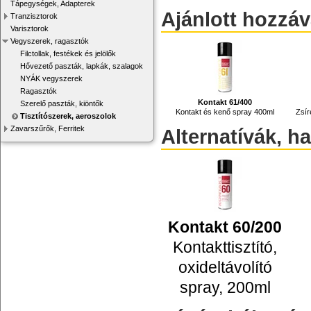
Tápegységek, Adapterek
Ajánlott hozzá
Tranzisztorok
Varisztorok
Vegyszerek, ragasztók
Filctollak, festékek és jelölők
Hővezető paszták, lapkák, szalagok
NYÁK vegyszerek
Ragasztók
Kontakt 61/400
Szerelő paszták, kiöntők
Kontakt és kenő spray 400ml
Zsír
Tisztítószerek, aeroszolok
Zavarszűrők, Ferritek
Alternatívák, h
Kontakt 60/200
Kontakttisztító,
oxideltávolító
spray, 200ml