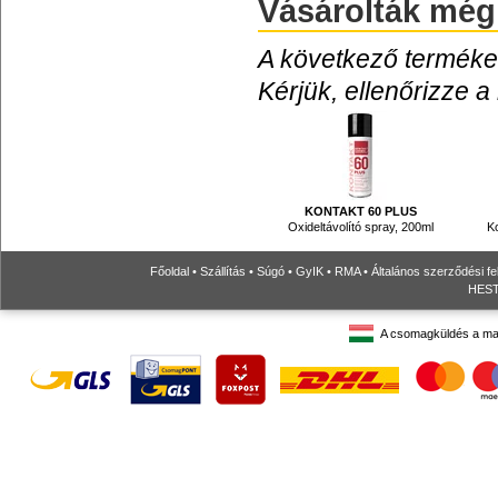
Vásárolták még
A következő termékek
Kérjük, ellenőrizze a
KONTAKT 60 PLUS
Oxideltávolító spray, 200ml
K
Főoldal
•
Szállítás
•
Súgó
•
GyIK
•
RMA
•
Általános szerződési fe
HESTO
A csomagküldés a ma