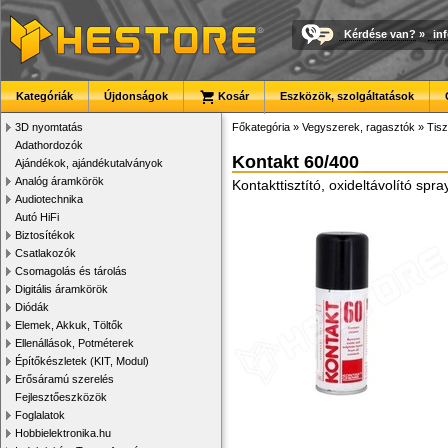
Kérdése van?
»
in
Kategóriák
Újdonságok
Kosár
Eszközök, szolgáltatások
3D nyomtatás
Főkategória
»
Vegyszerek, ragasztók
»
Tisz
Adathordozók
Kontakt 60/400
Ajándékok, ajándékutalványok
Analóg áramkörök
Kontakttisztító, oxideltávolító spr
Audiotechnika
Autó HiFi
Biztosítékok
Csatlakozók
Csomagolás és tárolás
Digitális áramkörök
Diódák
Elemek, Akkuk, Töltők
Ellenállások, Potméterek
Építőkészletek (KIT, Modul)
Erősáramú szerelés
Fejlesztőeszközök
Foglalatok
Hobbielektronika.hu