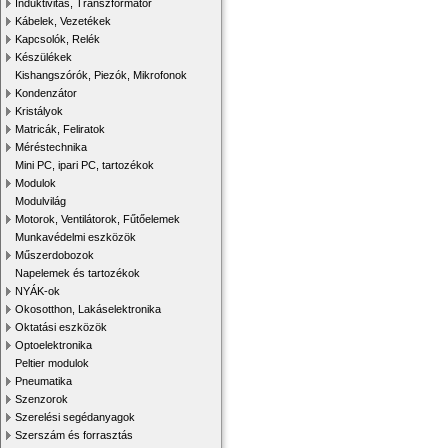
Induktivitás, Transzformátor
Kábelek, Vezetékek
Kapcsolók, Relék
Készülékek
Kishangszórók, Piezók, Mikrofonok
Kondenzátor
Kristályok
Matricák, Feliratok
Méréstechnika
Mini PC, ipari PC, tartozékok
Modulok
Modulvilág
Motorok, Ventilátorok, Fűtőelemek
Munkavédelmi eszközök
Műszerdobozok
Napelemek és tartozékok
NYÁK-ok
Okosotthon, Lakáselektronika
Oktatási eszközök
Optoelektronika
Peltier modulok
Pneumatika
Szenzorok
Szerelési segédanyagok
Szerszám és forrasztás