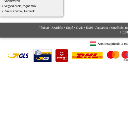
Varisztorok
Vegyszerek, ragasztók
Zavarszűrők, Ferritek
Főoldal
•
Szállítás
•
Súgó
•
GyIK
•
RMA
•
Általános szerződési fe
HESTO
A csomagküldés a ma