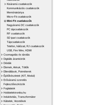
Kisáramú csatlakozók
Kommunikációs csatlakozók
Memóriakártya
Micro-Fit csatlakozók
Mini-Fit csatlakozók
Nagyáramú DC csatlakozók
PC tápcsatlakozók
RF csatlakozók
SD ipari csatlakozók
Tápcsatlakozók
Telefon, hálózati, RJ csatlakozók
USB, Fire Wire, HDMI
Csomagolás és tárolás
Digitális áramkörök
Diódák
Elemek, Akkuk, Töltők
Ellenállások, Potméterek
Építőkészletek (KIT, Modul)
Erősáramú szerelés
Fejlesztőeszközök
Foglalatok
Hobbielektronika.hu
Induktivitás, Transzformátor
Kábelek, Vezetékek