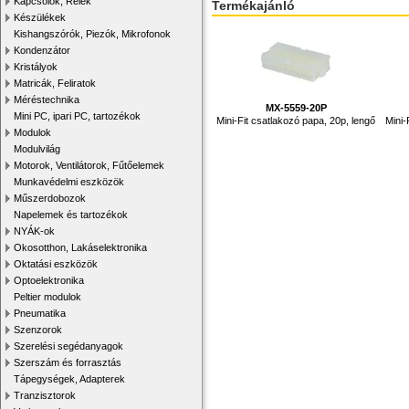
Kapcsolók, Relék
Termékajánló
Készülékek
Kishangszórók, Piezók, Mikrofonok
Kondenzátor
Kristályok
Matricák, Feliratok
Méréstechnika
MX-5559-20P
Mini PC, ipari PC, tartozékok
Mini-Fit csatlakozó papa, 20p, lengő
Mini-
Modulok
Modulvilág
Motorok, Ventilátorok, Fűtőelemek
Munkavédelmi eszközök
Műszerdobozok
Napelemek és tartozékok
NYÁK-ok
Okosotthon, Lakáselektronika
Oktatási eszközök
Optoelektronika
Peltier modulok
Pneumatika
Szenzorok
Szerelési segédanyagok
Szerszám és forrasztás
Tápegységek, Adapterek
Tranzisztorok