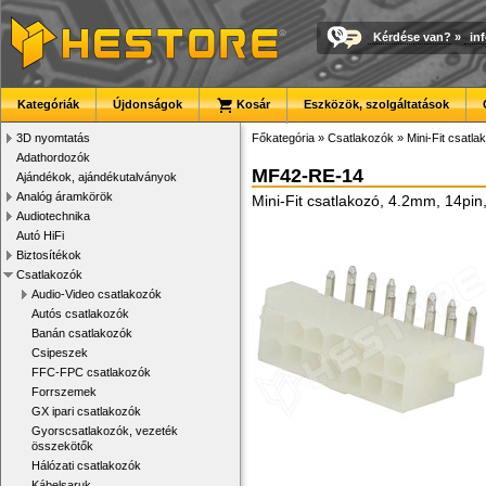
Kérdése van?
»
in
Kategóriák
Újdonságok
Kosár
Eszközök, szolgáltatások
3D nyomtatás
Főkategória
»
Csatlakozók
»
Mini-Fit csatla
Adathordozók
MF42-RE-14
Ajándékok, ajándékutalványok
Analóg áramkörök
Mini-Fit csatlakozó, 4.2mm, 14pin
Audiotechnika
Autó HiFi
Biztosítékok
Csatlakozók
Audio-Video csatlakozók
Autós csatlakozók
Banán csatlakozók
Csipeszek
FFC-FPC csatlakozók
Forrszemek
GX ipari csatlakozók
Gyorscsatlakozók, vezeték
összekötők
Hálózati csatlakozók
Kábelsaruk