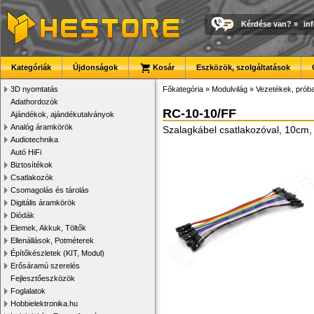
Kérdése van?
»
in
Kategóriák
Újdonságok
Kosár
Eszközök, szolgáltatások
3D nyomtatás
Főkategória
»
Modulvilág
»
Vezetékek, prób
Adathordozók
RC-10-10/FF
Ajándékok, ajándékutalványok
Analóg áramkörök
Szalagkábel csatlakozóval, 10cm,
Audiotechnika
Autó HiFi
Biztosítékok
Csatlakozók
Csomagolás és tárolás
Digitális áramkörök
Diódák
Elemek, Akkuk, Töltők
Ellenállások, Potméterek
Építőkészletek (KIT, Modul)
Erősáramú szerelés
Fejlesztőeszközök
Foglalatok
Hobbielektronika.hu