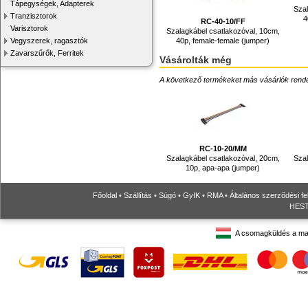
Tápegységek, Adapterek
Szal
Tranzisztorok
4
RC-40-10/FF
Varisztorok
Szalagkábel csatlakozóval, 10cm,
40p, female-female (jumper)
Vegyszerek, ragasztók
Zavarszűrők, Ferritek
Vásárolták még
A következő termékeket más vásárlók rendelték
RC-10-20/MM
Szalagkábel csatlakozóval, 20cm,
Szal
10p, apa-apa (jumper)
Főoldal
•
Szállítás
•
Súgó
•
GyIK
•
RMA
•
Általános szerződési fe
HESTO
A csomagküldés a ma