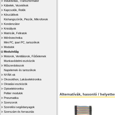
Induktivitás, Transzformátor
Kábelek, Vezetékek
Kapcsolók, Relék
Készülékek
Kishangszórók, Piezók, Mikrofonok
Kondenzátor
Kristályok
Matricák, Feliratok
Méréstechnika
Mini PC, ipari PC, tartozékok
Modulok
Modulvilág
Motorok, Ventilátorok, Fűtőelemek
Munkavédelmi eszközök
Műszerdobozok
Napelemek és tartozékok
NYÁK-ok
Okosotthon, Lakáselektronika
Oktatási eszközök
Optoelektronika
Peltier modulok
Alternatívák, hasonló / helyett
Pneumatika
Szenzorok
Szerelési segédanyagok
Szerszám és forrasztás