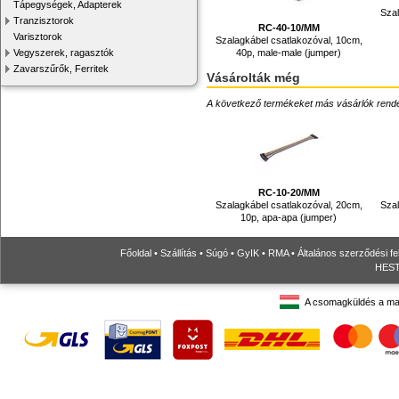
Tápegységek, Adapterek
Szal
Tranzisztorok
RC-40-10/MM
Varisztorok
Szalagkábel csatlakozóval, 10cm,
40p, male-male (jumper)
Vegyszerek, ragasztók
Zavarszűrők, Ferritek
Vásárolták még
A következő termékeket más vásárlók rendelték
RC-10-20/MM
Szalagkábel csatlakozóval, 20cm,
Szal
10p, apa-apa (jumper)
Főoldal
•
Szállítás
•
Súgó
•
GyIK
•
RMA
•
Általános szerződési fe
HESTO
A csomagküldés a ma