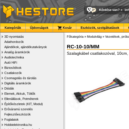
Kérdése van?
»
in
Kategóriák
Újdonságok
Kosár
Eszközök, szolgáltatások
3D nyomtatás
Főkategória
»
Modulvilág
»
Vezetékek, prób
Adathordozók
RC-10-10/MM
Ajándékok, ajándékutalványok
Analóg áramkörök
Szalagkábel csatlakozóval, 10cm,
Audiotechnika
Autó HiFi
Biztosítékok
Csatlakozók
Csomagolás és tárolás
Digitális áramkörök
Diódák
Elemek, Akkuk, Töltők
Ellenállások, Potméterek
Építőkészletek (KIT, Modul)
Erősáramú szerelés
Fejlesztőeszközök
Foglalatok
Hobbielektronika.hu