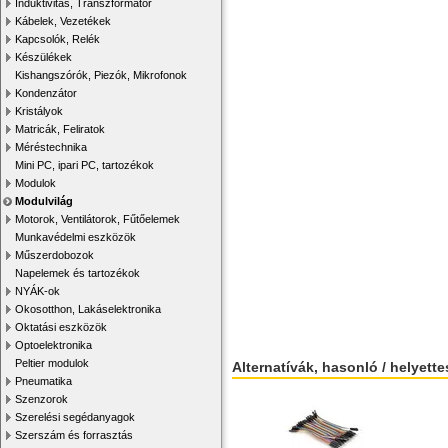
Induktivitás, Transzformátor
Kábelek, Vezetékek
Kapcsolók, Relék
Készülékek
Kishangszórók, Piezók, Mikrofonok
Kondenzátor
Kristályok
Matricák, Feliratok
Méréstechnika
Mini PC, ipari PC, tartozékok
Modulok
Modulvilág
Motorok, Ventilátorok, Fűtőelemek
Munkavédelmi eszközök
Műszerdobozok
Napelemek és tartozékok
NYÁK-ok
Okosotthon, Lakáselektronika
Oktatási eszközök
Optoelektronika
Peltier modulok
Alternatívák, hasonló / helyett
Pneumatika
Szenzorok
Szerelési segédanyagok
Szerszám és forrasztás