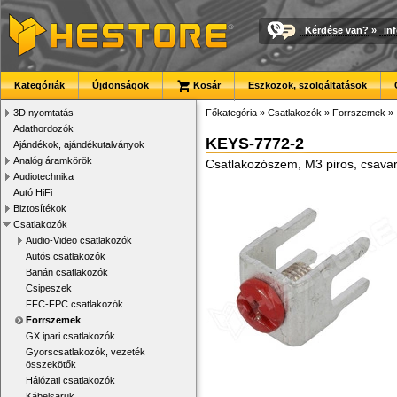
Kérdése van?
»
in
Kategóriák
Újdonságok
Kosár
Eszközök, szolgáltatások
3D nyomtatás
Főkategória
»
Csatlakozók
»
Forrszemek
»
Adathordozók
KEYS-7772-2
Ajándékok, ajándékutalványok
Analóg áramkörök
Csatlakozószem, M3 piros, csava
Audiotechnika
Autó HiFi
Biztosítékok
Csatlakozók
Audio-Video csatlakozók
Autós csatlakozók
Banán csatlakozók
Csipeszek
FFC-FPC csatlakozók
Forrszemek
GX ipari csatlakozók
Gyorscsatlakozók, vezeték
összekötők
Hálózati csatlakozók
Kábelsaruk