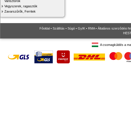
Varisztorok
Vegyszerek, ragasztók
Zavarszűrők, Ferritek
Főoldal
•
Szállítás
•
Súgó
•
GyIK
•
RMA
•
Általános szerződési fe
HESTO
A csomagküldés a ma