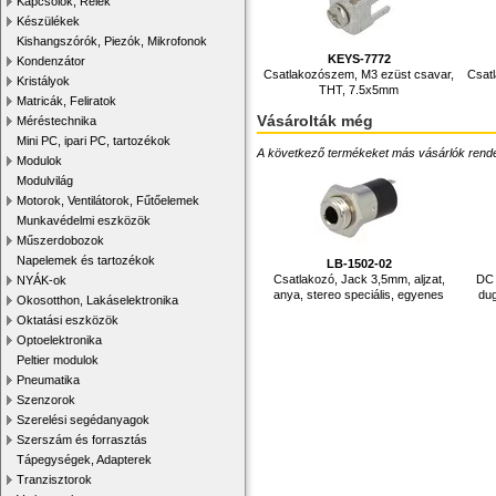
Kapcsolók, Relék
Készülékek
Kishangszórók, Piezók, Mikrofonok
KEYS-7772
Kondenzátor
Csatlakozószem, M3 ezüst csavar,
Csat
Kristályok
THT, 7.5x5mm
Matricák, Feliratok
Vásárolták még
Méréstechnika
Mini PC, ipari PC, tartozékok
A következő termékeket más vásárlók rendelték
Modulok
Modulvilág
Motorok, Ventilátorok, Fűtőelemek
Munkavédelmi eszközök
Műszerdobozok
Napelemek és tartozékok
LB-1502-02
Csatlakozó, Jack 3,5mm, aljzat,
DC 
NYÁK-ok
anya, stereo speciális, egyenes
dug
Okosotthon, Lakáselektronika
Oktatási eszközök
Optoelektronika
Peltier modulok
Pneumatika
Szenzorok
Szerelési segédanyagok
Szerszám és forrasztás
Tápegységek, Adapterek
Tranzisztorok