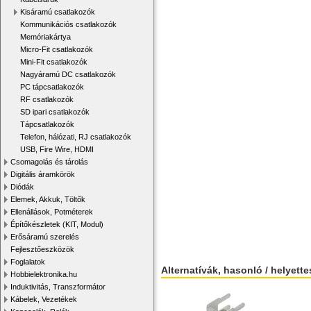
Kisáramú csatlakozók
Kommunikációs csatlakozók
Memóriakártya
Micro-Fit csatlakozók
Mini-Fit csatlakozók
Nagyáramú DC csatlakozók
PC tápcsatlakozók
RF csatlakozók
SD ipari csatlakozók
Tápcsatlakozók
Telefon, hálózati, RJ csatlakozók
USB, Fire Wire, HDMI
Csomagolás és tárolás
Digitális áramkörök
Diódák
Elemek, Akkuk, Töltők
Ellenállások, Potméterek
Építőkészletek (KIT, Modul)
Erősáramú szerelés
Fejlesztőeszközök
Foglalatok
Alternatívák, hasonló / helyett
Hobbielektronika.hu
Induktivitás, Transzformátor
Kábelek, Vezetékek