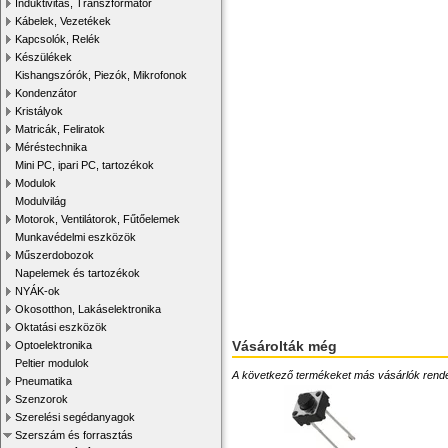
Induktivitás, Transzformátor
Kábelek, Vezetékek
Kapcsolók, Relék
Készülékek
Kishangszórók, Piezók, Mikrofonok
Kondenzátor
Kristályok
Matricák, Feliratok
Méréstechnika
Mini PC, ipari PC, tartozékok
Modulok
Modulvilág
Motorok, Ventilátorok, Fűtőelemek
Munkavédelmi eszközök
Műszerdobozok
Napelemek és tartozékok
NYÁK-ok
Okosotthon, Lakáselektronika
Oktatási eszközök
Vásárolták még
Optoelektronika
Peltier modulok
A következő termékeket más vásárlók rendelték
Pneumatika
Szenzorok
Szerelési segédanyagok
Szerszám és forrasztás