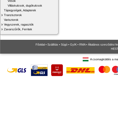
Vésők
Villáskulcsok, dugókulcsok
Tápegységek, Adapterek
Tranzisztorok
Varisztorok
Vegyszerek, ragasztók
Zavarszűrők, Ferritek
Főoldal
•
Szállítás
•
Súgó
•
GyIK
•
RMA
•
Általános szerződési fe
HESTO
A csomagküldés a ma