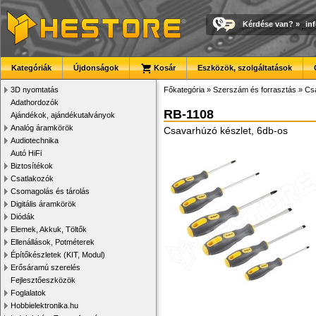
Kérdése van?
»
in
Kategóriák
Újdonságok
Kosár
Eszközök, szolgáltatások
3D nyomtatás
Főkategória
»
Szerszám és forrasztás
»
Cs
Adathordozók
RB-1108
Ajándékok, ajándékutalványok
Analóg áramkörök
Csavarhúzó készlet, 6db-os
Audiotechnika
Autó HiFi
Biztosítékok
Csatlakozók
Csomagolás és tárolás
Digitális áramkörök
Diódák
Elemek, Akkuk, Töltők
Ellenállások, Potméterek
Építőkészletek (KIT, Modul)
Erősáramú szerelés
Fejlesztőeszközök
Foglalatok
Hobbielektronika.hu