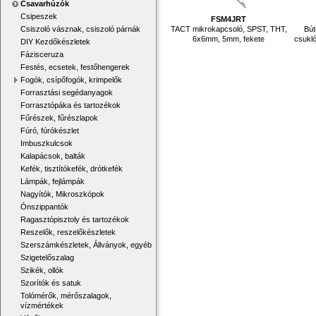
Csavarhúzók
Csipeszek
FSM4JRT
TACT mikrokapcsoló, SPST, THT,
Bút
Csiszoló vásznak, csiszoló párnák
6x6mm, 5mm, fekete
csukl
DIY Kezdőkészletek
Fázisceruza
Festés, ecsetek, festőhengerek
Fogók, csípőfogók, krimpelők
Forrasztási segédanyagok
Forrasztópáka és tartozékok
Fűrészek, fűrészlapok
Fúró, fúrókészlet
Imbuszkulcsok
Kalapácsok, balták
Kefék, tisztítókefék, drótkefék
Lámpák, fejlámpák
Nagyítók, Mikroszkópok
Ónszippantók
Ragasztópisztoly és tartozékok
Reszelők, reszelőkészletek
Szerszámkészletek, Állványok, egyéb
Szigetelőszalag
Szikék, ollók
Szorítók és satuk
Tolómérők, mérőszalagok,
vízmértékek