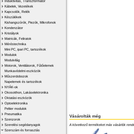
Induktivitás, Transzformátor
Kábelek, Vezetékek
Kapcsolók, Relék
Készülékek
Kishangszórók, Piezók, Mikrofonok
Kondenzátor
Kristályok
Matricák, Feliratok
Méréstechnika
Mini PC, ipari PC, tartozékok
Modulok
Modulvilág
Motorok, Ventilátorok, Fűtőelemek
Munkavédelmi eszközök
Műszerdobozok
Napelemek és tartozékok
NYÁK-ok
Okosotthon, Lakáselektronika
Oktatási eszközök
Optoelektronika
Peltier modulok
Pneumatika
Vásárolták még
Szenzorok
A következő termékeket más vásárlók rendelték
Szerelési segédanyagok
Szerszám és forrasztás