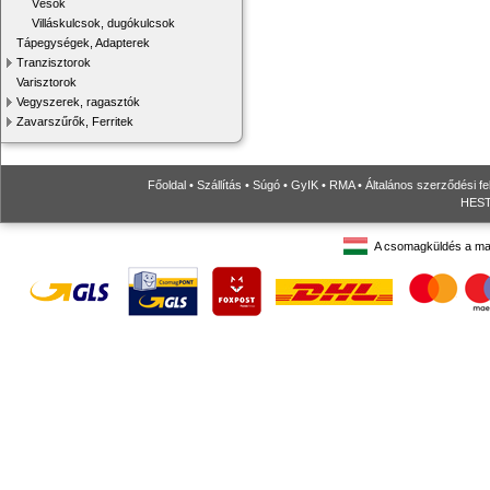
Vésők
Villáskulcsok, dugókulcsok
Tápegységek, Adapterek
Tranzisztorok
Varisztorok
Vegyszerek, ragasztók
Zavarszűrők, Ferritek
Főoldal
•
Szállítás
•
Súgó
•
GyIK
•
RMA
•
Általános szerződési fe
HESTO
A csomagküldés a ma