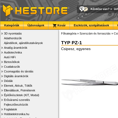
Kérdése van?
»
in
Kategóriák
Újdonságok
Kosár
Eszközök, szolgáltatások
3D nyomtatás
Főkategória
»
Szerszám és forrasztás
»
Cs
Adathordozók
TYP PZ-1
Ajándékok, ajándékutalványok
Analóg áramkörök
Csipesz, egyenes
Audiotechnika
Autó HiFi
Biztosítékok
Csatlakozók
Csomagolás és tárolás
Digitális áramkörök
Diódák
Elemek, Akkuk, Töltők
Ellenállások, Potméterek
Építőkészletek (KIT, Modul)
Erősáramú szerelés
Fejlesztőeszközök
Foglalatok
Hobbielektronika.hu