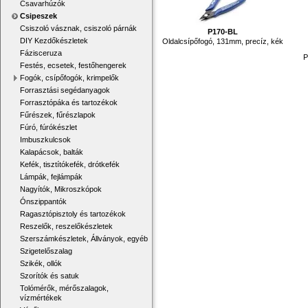
Csavarhúzók
Csipeszek
Csiszoló vásznak, csiszoló párnák
P170-BL
DIY Kezdőkészletek
Oldalcsípőfogó, 131mm, precíz, kék
Fázisceruza
P
Festés, ecsetek, festőhengerek
Fogók, csípőfogók, krimpelők
Forrasztási segédanyagok
Forrasztópáka és tartozékok
Fűrészek, fűrészlapok
Fúró, fúrókészlet
Imbuszkulcsok
Kalapácsok, balták
Kefék, tisztítókefék, drótkefék
Lámpák, fejlámpák
Nagyítók, Mikroszkópok
Ónszippantók
Ragasztópisztoly és tartozékok
Reszelők, reszelőkészletek
Szerszámkészletek, Állványok, egyéb
Szigetelőszalag
Szikék, ollók
Szorítók és satuk
Tolómérők, mérőszalagok,
vízmértékek