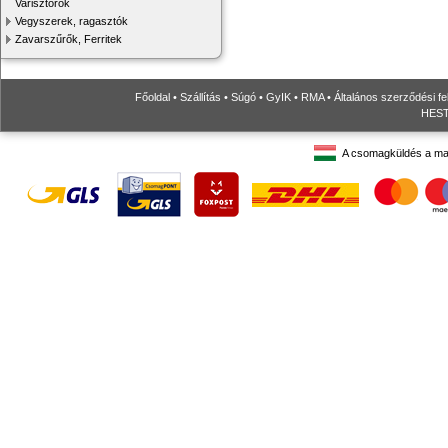
Varisztorok
Vegyszerek, ragasztók
Zavarszűrők, Ferritek
Főoldal
•
Szállítás
•
Súgó
•
GyIK
•
RMA
•
Általános szerződési fe
HESTO
A csomagküldés a ma