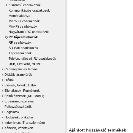
Kisáramú csatlakozók
Kommunikációs csatlakozók
Memóriakártya
Micro-Fit csatlakozók
Mini-Fit csatlakozók
Nagyáramú DC csatlakozók
PC tápcsatlakozók
RF csatlakozók
SD ipari csatlakozók
Tápcsatlakozók
Telefon, hálózati, RJ csatlakozók
USB, Fire Wire, HDMI
Csomagolás és tárolás
Digitális áramkörök
Diódák
Elemek, Akkuk, Töltők
Ellenállások, Potméterek
Építőkészletek (KIT, Modul)
Erősáramú szerelés
Fejlesztőeszközök
Foglalatok
Hobbielektronika.hu
Induktivitás, Transzformátor
Kábelek, Vezetékek
Ajánlott hozzávaló termékek