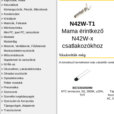
Kapcsolók, Relék
Készülékek
Kishangszórók, Piezók, Mikrofonok
Kondenzátor
Kristályok
N42W-T1
Matricák, Feliratok
Méréstechnika
Mama érintkező
Mini PC, ipari PC, tartozékok
N42W-x
Modulok
Modulvilág
csatlakozókhoz
Motorok, Ventilátorok, Fűtőelemek
Munkavédelmi eszközök
Vásárolták még
Műszerdobozok
Napelemek és tartozékok
A következő termékeket más vásárlók rendelték
NYÁK-ok
Okosotthon, Lakáselektronika
Oktatási eszközök
Optoelektronika
Peltier modulok
Pneumatika
B57235S0509M
NTC termisztor, 5Ω, 2800K, ±20%,
Táp
Szenzorok
THT
fesz
Szerelési segédanyagok
AC, 5
Szerszám és forrasztás
Tápegységek, Adapterek
Tranzisztorok