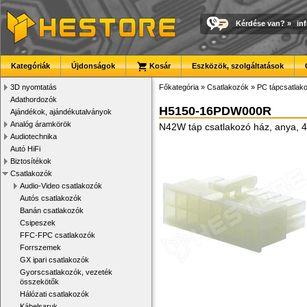
Kérdése van?
»
in
Kategóriák
Újdonságok
Kosár
Eszközök, szolgáltatások
3D nyomtatás
Főkategória
»
Csatlakozók
»
PC tápcsatlak
Adathordozók
H5150-16PDW000R
Ajándékok, ajándékutalványok
Analóg áramkörök
N42W táp csatlakozó ház, anya, 
Audiotechnika
Autó HiFi
Biztosítékok
Csatlakozók
Audio-Video csatlakozók
Autós csatlakozók
Banán csatlakozók
Csipeszek
FFC-FPC csatlakozók
Forrszemek
GX ipari csatlakozók
Gyorscsatlakozók, vezeték
összekötők
Hálózati csatlakozók
Kábelsaruk