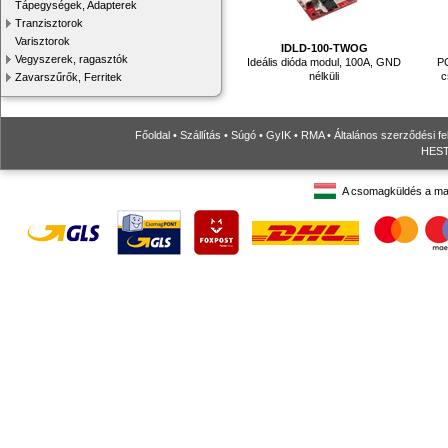
Tápegységek, Adapterek
Tranzisztorok
Varisztorok
IDLD-100-TWOG
Vegyszerek, ragasztók
Ideális dióda modul, 100A, GND
PC
nélküli
c
Zavarszűrők, Ferritek
Főoldal
•
Szállítás
•
Súgó
•
GyIK
•
RMA
•
Általános szerződési fe
HESTO
A csomagküldés a ma