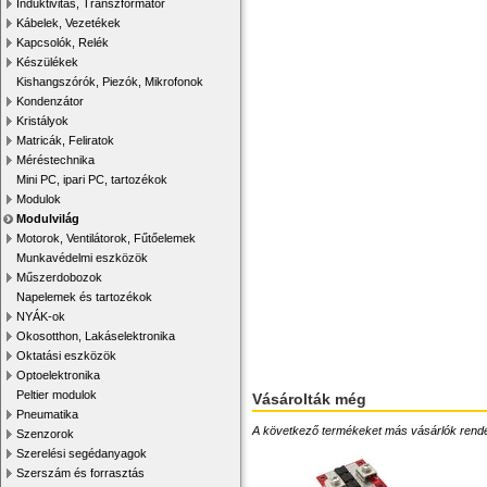
Induktivitás, Transzformátor
Kábelek, Vezetékek
Kapcsolók, Relék
Készülékek
Kishangszórók, Piezók, Mikrofonok
Kondenzátor
Kristályok
Matricák, Feliratok
Méréstechnika
Mini PC, ipari PC, tartozékok
Modulok
Modulvilág
Motorok, Ventilátorok, Fűtőelemek
Munkavédelmi eszközök
Műszerdobozok
Napelemek és tartozékok
NYÁK-ok
Okosotthon, Lakáselektronika
Oktatási eszközök
Optoelektronika
Peltier modulok
Vásárolták még
Pneumatika
A következő termékeket más vásárlók rendelték
Szenzorok
Szerelési segédanyagok
Szerszám és forrasztás