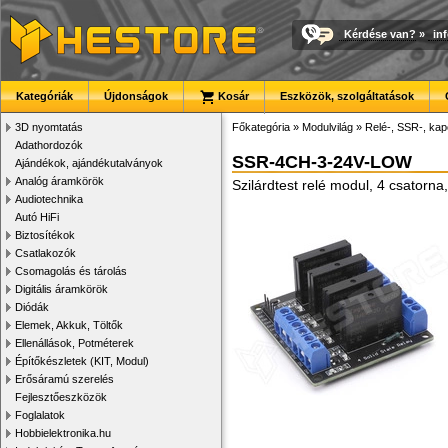
Kérdése van?
»
in
Kategóriák
Újdonságok
Kosár
Eszközök, szolgáltatások
3D nyomtatás
Főkategória
»
Modulvilág
»
Relé-, SSR-, ka
Adathordozók
SSR-4CH-3-24V-LOW
Ajándékok, ajándékutalványok
Analóg áramkörök
Szilárdtest relé modul, 4 csatorn
Audiotechnika
Autó HiFi
Biztosítékok
Csatlakozók
Csomagolás és tárolás
Digitális áramkörök
Diódák
Elemek, Akkuk, Töltők
Ellenállások, Potméterek
Építőkészletek (KIT, Modul)
Erősáramú szerelés
Fejlesztőeszközök
Foglalatok
Hobbielektronika.hu