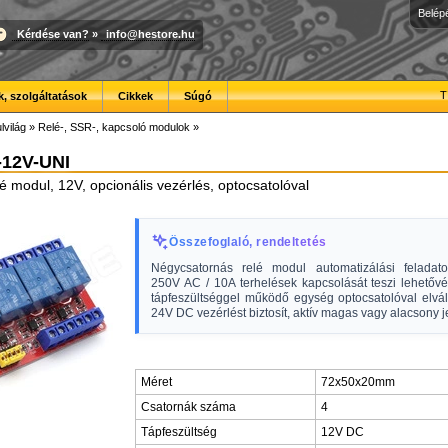
Belép
Kérdése van?
»
info@hestore.hu
T
, szolgáltatások
Cikkek
Súgó
lvilág
»
Relé-, SSR-, kapcsoló modulok
»
12V-UNI
é modul, 12V, opcionális vezérlés, optocsatolóval
Összefoglaló, rendeltetés
Négycsatornás relé modul automatizálási feladat
250V AC / 10A terhelések kapcsolását teszi lehetőv
tápfeszültséggel működő egység optocsatolóval elvála
24V DC vezérlést biztosít, aktív magas vagy alacsony je
Méret
72x50x20mm
Csatornák száma
4
Tápfeszültség
12V DC