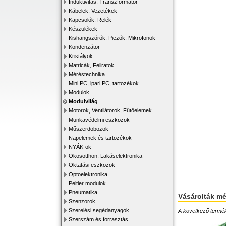
Induktivitás, Transzformátor
Kábelek, Vezetékek
Kapcsolók, Relék
Készülékek
Kishangszórók, Piezók, Mikrofonok
Kondenzátor
Kristályok
Matricák, Feliratok
Méréstechnika
Mini PC, ipari PC, tartozékok
Modulok
Modulvilág
Motorok, Ventilátorok, Fűtőelemek
Munkavédelmi eszközök
Műszerdobozok
Napelemek és tartozékok
NYÁK-ok
Okosotthon, Lakáselektronika
Oktatási eszközök
Optoelektronika
Peltier modulok
Pneumatika
Vásárolták m
Szenzorok
Szerelési segédanyagok
A következő terméke
Szerszám és forrasztás