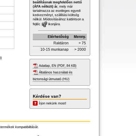
beállításnak megfelelően nettó
(ÁFA nélküli) ár
, mely már
tartalmazza az esetleges egyedi
kedvezményt, szállítási költség
nélkül. Módosításához kattintson a
fejléc
ikonjára.
Elérhetőség
Menny.
Raktáron
> 75
10-15 munkanap
> 2000
t)
Adatlap, EN (PDF, 84 KB)
Általános használati és
biztonsági útmutató (HU)
Kérdése van?
Írjon nekünk most!
 termékek kompatibilitását.