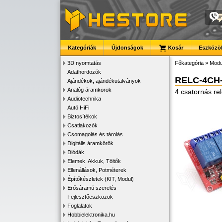
Kategóriák
Újdonságok
Kosár
Eszközök
3D nyomtatás
Főkategória
»
Modu
Adathordozók
RELC-4CH-
Ajándékok, ajándékutalványok
Analóg áramkörök
4 csatornás rel
Audiotechnika
Autó HiFi
Biztosítékok
Csatlakozók
Csomagolás és tárolás
Digitális áramkörök
Diódák
Elemek, Akkuk, Töltők
Ellenállások, Potméterek
Építőkészletek (KIT, Modul)
Erősáramú szerelés
Fejlesztőeszközök
Foglalatok
Hobbielektronika.hu