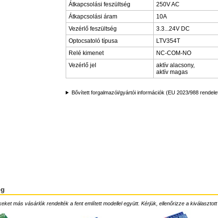
Átkapcsolási feszültség
250V AC
Átkapcsolási áram
10A
Vezérlő feszültség
3.3...24V DC
Optocsatoló típusa
LTV354T
Relé kimenet
NC-COM-NO
Vezérlő jel
aktív alacsony,
aktív magas
Bővített forgalmazói/gyártói információk (EU 2023/988 rendele
ég
ket más vásárlók rendelték a fent említett modellel együtt. Kérjük, ellenőrizze a kiválasztott