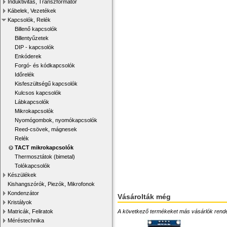
Induktivitás, Transzformátor
Kábelek, Vezetékek
Kapcsolók, Relék
Billenő kapcsolók
Billentyűzetek
DIP - kapcsolók
Enkóderek
Forgó- és kódkapcsolók
Időrelék
Kisfeszültségű kapcsolók
Kulcsos kapcsolók
Lábkapcsolók
Mikrokapcsolók
Nyomógombok, nyomókapcsolók
Reed-csövek, mágnesek
Relék
TACT mikrokapcsolók
Thermosztátok (bimetal)
Tolókapcsolók
Készülékek
Kishangszórók, Piezók, Mikrofonok
Kondenzátor
Vásárolták még
Kristályok
A következő termékeket más vásárlók rendelték
Matricák, Feliratok
Méréstechnika