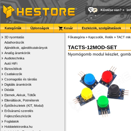
Kérdése van?
»
in
Kategóriák
Újdonságok
Kosár
Eszközök, szolgáltatások
3D nyomtatás
Főkategória
»
Kapcsolók, Relék
»
TACT mik
Adathordozók
TACTS-12MOD-SET
Ajándékok, ajándékutalványok
Analóg áramkörök
Nyomógomb modul készlet, gomb s
Audiotechnika
Autó HiFi
Biztosítékok
Csatlakozók
Csomagolás és tárolás
Digitális áramkörök
Diódák
Elemek, Akkuk, Töltők
Ellenállások, Potméterek
Építőkészletek (KIT, Modul)
Erősáramú szerelés
Fejlesztőeszközök
Foglalatok
Hobbielektronika.hu