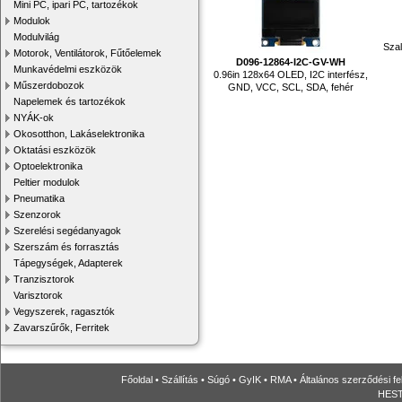
Mini PC, ipari PC, tartozékok
Modulok
Modulvilág
Szal
Motorok, Ventilátorok, Fűtőelemek
D096-12864-I2C-GV-WH
Munkavédelmi eszközök
0.96in 128x64 OLED, I2C interfész,
Műszerdobozok
GND, VCC, SCL, SDA, fehér
Napelemek és tartozékok
NYÁK-ok
Okosotthon, Lakáselektronika
Oktatási eszközök
Optoelektronika
Peltier modulok
Pneumatika
Szenzorok
Szerelési segédanyagok
Szerszám és forrasztás
Tápegységek, Adapterek
Tranzisztorok
Varisztorok
Vegyszerek, ragasztók
Zavarszűrők, Ferritek
Főoldal
•
Szállítás
•
Súgó
•
GyIK
•
RMA
•
Általános szerződési fe
HESTO