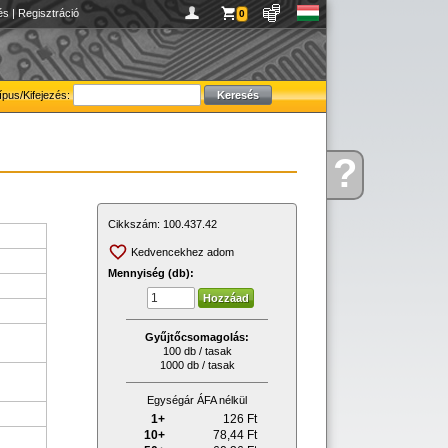
és
|
Regisztráció
0
ípus/Kifejezés:
?
Kérdése
van
Cikkszám:
100.437.42
Kedvencekhez adom
Mennyiség (db):
Gyűjtőcsomagolás:
100 db / tasak
1000 db / tasak
Egységár ÁFA nélkül
1+
126
Ft
10+
78,44
Ft