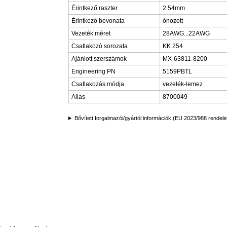
Érintkező raszter
2.54mm
Érintkező bevonata
ónozott
Vezeték méret
28AWG...22AWG
Csatlakozó sorozata
KK 254
Ajánlott szerszámok
MX-63811-8200
Engineering PN
5159PBTL
Csatlakozás módja
vezeték-lemez
Alias
8700049
Bővített forgalmazói/gyártói információk (EU 2023/988 rendele