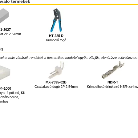
ávaló termékek
01-3027
jzat 2P 2.54mm
HT-225 D
Krimpelő fogó
ég
ket más vásárlók rendelték a fent említett modellel együtt. Kérjük, ellenőrizze a kiválasztott
MX-7395-02B
NDR-T
Csatlakozó dugó 2P 2.54mm
Krimpelhető érintkező NSR-xx-he
54-1000
ya; 4 pólusú, KK
arizáló borda,
torhoz