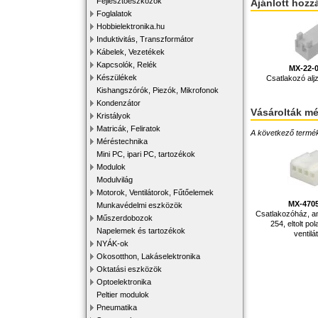
Fejlesztőeszközök
Ajánlott hozz
Foglalatok
Hobbielektronika.hu
Induktivitás, Transzformátor
Kábelek, Vezetékek
Kapcsolók, Relék
MX-22-
Készülékek
Csatlakozó al
Kishangszórók, Piezók, Mikrofonok
Kondenzátor
Vásárolták m
Kristályok
Matricák, Feliratok
A következő terméke
Méréstechnika
Mini PC, ipari PC, tartozékok
Modulok
Modulvilág
Motorok, Ventilátorok, Fűtőelemek
MX-470
Munkavédelmi eszközök
Csatlakozóház, an
Műszerdobozok
254, eltolt pol
Napelemek és tartozékok
ventilá
NYÁK-ok
Okosotthon, Lakáselektronika
Oktatási eszközök
Optoelektronika
Peltier modulok
Pneumatika