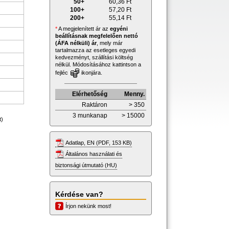
50+
60,36
Ft
100+
57,20
Ft
200+
55,14
Ft
*
A megjelenített ár az
egyéni
beállításnak megfelelően nettó
(ÁFA nélküli) ár
, mely már
tartalmazza az esetleges egyedi
kedvezményt, szállítási költség
nélkül. Módosításához kattintson a
fejléc
ikonjára.
Elérhetőség
Menny.
Raktáron
> 350
3 munkanap
> 15000
t)
Adatlap, EN (PDF, 153 KB)
Általános használati és
biztonsági útmutató (HU)
Kérdése van?
Írjon nekünk most!