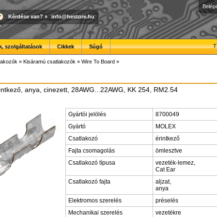
Belép
Kérdése van?
»
info@hestore.hu
T
, szolgáltatások
Cikkek
Súgó
lakozók
»
Kisáramú csatlakozók
»
Wire To Board
»
rintkező, anya, cinezett, 28AWG...22AWG, KK 254, RM2.54
Gyártói jelölés
8700049
Gyártó
MOLEX
Csatlakozó
érintkező
Fajta csomagolás
ömlesztve
Csatlakozó típusa
vezeték-lemez,
Cat Ear
Csatlakozó fajta
aljzat,
anya
Elektromos szerelés
préselés
Mechanikai szerelés
vezetékre