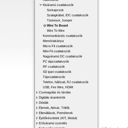
Kisáramú csatlakozók
Sorkapcsok
Szalagkábel, IDC csatlakozók
Tüskesor, Jumper
Wire To Board
Wire To Wire
Kommunikációs csatlakozók
Memóriakártya
Micro-Fit csatlakozók
Mini-Fit csatlakozók
Nagyáramú DC csatlakozók
PC tápcsatlakozók
RF csatlakozók
SD ipari csatlakozók
Tápcsatlakozók
Telefon, hálózati, RJ csatlakozók
USB, Fire Wire, HDMI
Csomagolás és tárolás
Digitális áramkörök
Diódák
Elemek, Akkuk, Töltők
Ellenállások, Potméterek
Építőkészletek (KIT, Modul)
Erősáramú szerelés