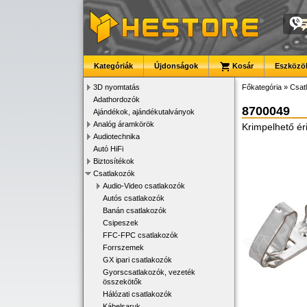
Kategóriák
Újdonságok
Kosár
Eszközök
3D nyomtatás
Főkategória
»
Csat
Adathordozók
8700049
Ajándékok, ajándékutalványok
Analóg áramkörök
Krimpelhető é
Audiotechnika
Autó HiFi
Biztosítékok
Csatlakozók
Audio-Video csatlakozók
Autós csatlakozók
Banán csatlakozók
Csipeszek
FFC-FPC csatlakozók
Forrszemek
GX ipari csatlakozók
Gyorscsatlakozók, vezeték
összekötők
Hálózati csatlakozók
Kábelsaruk