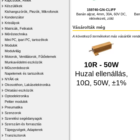
Kapcsolók, Relék
Készülékek
159740-GN-CLIFF
Kishangszórók, Piezók, Mikrofonok
Banán aljzat, 4mm, 30A, 60V DC,
Ban
Kondenzátor
nikkelezett, zöld
Kristályok
Vásárolták még
Matricák, Feliratok
Méréstechnika
A következő termékeket más vásárlók rendelték
Mini PC, ipari PC, tartozékok
Modulok
Modulvilág
Motorok, Ventilátorok, Fűtőelemek
Munkavédelmi eszközök
10R - 50W
Műszerdobozok
Huzal ellenállás,
Napelemek és tartozékok
NYÁK-ok
10Ω, 50W, ±1%
Okosotthon, Lakáselektronika
Oktatási eszközök
Optoelektronika
Peltier modulok
Pneumatika
Szenzorok
Szerelési segédanyagok
Szerszám és forrasztás
Tápegységek, Adapterek
Tranzisztorok