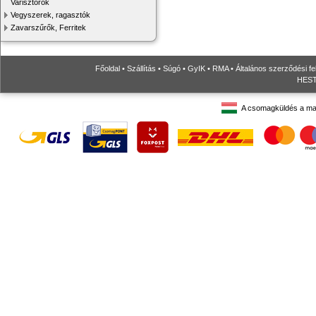
Varisztorok
Vegyszerek, ragasztók
Zavarszűrők, Ferritek
Főoldal
•
Szállítás
•
Súgó
•
GyIK
•
RMA
•
Általános szerződési fe
HESTO
A csomagküldés a ma