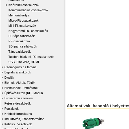
Kisáramú csatlakozók
Kommunikációs csatlakozók
Memóriakártya
Micro-Fit csatlakozók
Mini-Fit csatlakozók
Nagyáramú DC csatlakozók
PC tápcsatlakozók
RF csatlakozók
SD ipari csatlakozók
Tápcsatlakozók
Telefon, hálózati, RJ csatlakozók
USB, Fire Wire, HDMI
Csomagolás és tárolás
Digitális áramkörök
Diódák
Elemek, Akkuk, Töltők
Ellenállások, Potméterek
Építőkészletek (KIT, Modul)
Erősáramú szerelés
Fejlesztőeszközök
Alternatívák, hasonló / helyett
Foglalatok
Hobbielektronika.hu
Induktivitás, Transzformátor
Kábelek, Vezetékek