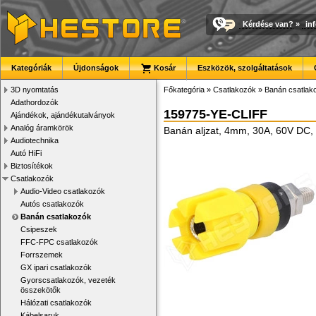
Kérdése van?
»
in
Kategóriák
Újdonságok
Kosár
Eszközök, szolgáltatások
3D nyomtatás
Főkategória
»
Csatlakozók
»
Banán csatlak
Adathordozók
159775-YE-CLIFF
Ajándékok, ajándékutalványok
Analóg áramkörök
Banán aljzat, 4mm, 30A, 60V DC, n
Audiotechnika
Autó HiFi
Biztosítékok
Csatlakozók
Audio-Video csatlakozók
Autós csatlakozók
Banán csatlakozók
Csipeszek
FFC-FPC csatlakozók
Forrszemek
GX ipari csatlakozók
Gyorscsatlakozók, vezeték
összekötők
Hálózati csatlakozók
Kábelsaruk