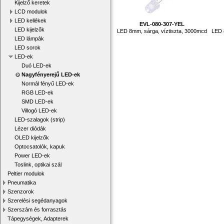
Kijelző keretek
LCD modulok
LED kellékek
EVL-080-307-YEL
LED kijelzők
LED 8mm, sárga, víztiszta, 3000mcd
LED 
LED lámpák
LED sorok
LED-ek
Duó LED-ek
Nagyfényerejű LED-ek
Normál fényű LED-ek
RGB LED-ek
SMD LED-ek
Villogó LED-ek
LED-szalagok (strip)
Lézer diódák
OLED kijelzők
Optocsatolók, kapuk
Power LED-ek
Toslink, optikai szál
Peltier modulok
Pneumatika
Szenzorok
Szerelési segédanyagok
Szerszám és forrasztás
Tápegységek, Adapterek