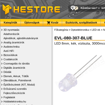
Kérdése van?
»
in
Kategóriák
Újdonságok
Kosár
Eszközök, szolgáltatások
3D nyomtatás
Főkategória
»
Optoelektronika
»
LED-ek
»
N
Adathordozók
EVL-080-307-BLUE
Ajándékok, ajándékutalványok
Analóg áramkörök
LED 8mm, kék, víztiszta, 3000mc
Audiotechnika
Autó HiFi
Biztosítékok
Csatlakozók
Csomagolás és tárolás
Digitális áramkörök
Diódák
Elemek, Akkuk, Töltők
Ellenállások, Potméterek
Építőkészletek (KIT, Modul)
Erősáramú szerelés
Fejlesztőeszközök
Foglalatok
Hobbielektronika.hu