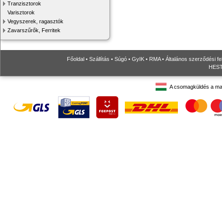
Tranzisztorok
Varisztorok
Vegyszerek, ragasztók
Zavarszűrők, Ferritek
Főoldal
•
Szállítás
•
Súgó
•
GyIK
•
RMA
•
Általános szerződési fe
HESTO
A csomagküldés a ma