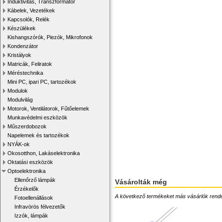
Induktivitás, Transzformátor
Kábelek, Vezetékek
Kapcsolók, Relék
Készülékek
Kishangszórók, Piezók, Mikrofonok
Kondenzátor
Kristályok
Matricák, Feliratok
Méréstechnika
Mini PC, ipari PC, tartozékok
Modulok
Modulvilág
Motorok, Ventilátorok, Fűtőelemek
Munkavédelmi eszközök
Műszerdobozok
Napelemek és tartozékok
NYÁK-ok
Okosotthon, Lakáselektronika
Oktatási eszközök
Optoelektronika
Ellenőrző lámpák
Vásárolták még
Érzékelők
A következő termékeket más vásárlók rendelték
Fotoellenállások
Infravörös félvezetők
Izzók, lámpák