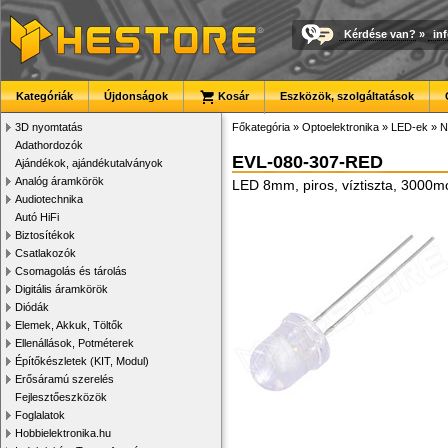
Kérdése van?
»
in
Kategóriák
Újdonságok
Kosár
Eszközök, szolgáltatások
3D nyomtatás
Főkategória
»
Optoelektronika
»
LED-ek
»
N
Adathordozók
EVL-080-307-RED
Ajándékok, ajándékutalványok
Analóg áramkörök
LED 8mm, piros, víztiszta, 3000m
Audiotechnika
Autó HiFi
Biztosítékok
Csatlakozók
Csomagolás és tárolás
Digitális áramkörök
Diódák
Elemek, Akkuk, Töltők
Ellenállások, Potméterek
Építőkészletek (KIT, Modul)
Erősáramú szerelés
Fejlesztőeszközök
Foglalatok
Hobbielektronika.hu