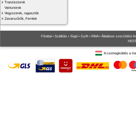
Tranzisztorok
Varisztorok
Vegyszerek, ragasztók
Zavarszűrők, Ferritek
Főoldal
•
Szállítás
•
Súgó
•
GyIK
•
RMA
•
Általános szerződési fe
HESTO
A csomagküldés a ma