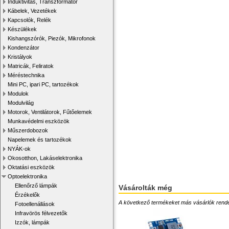
Induktivitás, Transzformátor
Kábelek, Vezetékek
Kapcsolók, Relék
Készülékek
Kishangszórók, Piezók, Mikrofonok
Kondenzátor
Kristályok
Matricák, Feliratok
Méréstechnika
Mini PC, ipari PC, tartozékok
Modulok
Modulvilág
Motorok, Ventilátorok, Fűtőelemek
Munkavédelmi eszközök
Műszerdobozok
Napelemek és tartozékok
NYÁK-ok
Okosotthon, Lakáselektronika
Oktatási eszközök
Optoelektronika
Ellenőrző lámpák
Vásárolták még
Érzékelők
A következő termékeket más vásárlók rendelték
Fotoellenállások
Infravörös félvezetők
Izzók, lámpák