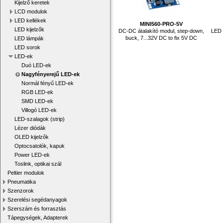
Kijelző keretek
LCD modulok
LED kellékek
MINI560-PRO-5V
LED kijelzők
DC-DC átalakító modul, step-down,
LED 
buck, 7...32V DC to fix 5V DC
LED lámpák
LED sorok
LED-ek
Duó LED-ek
Nagyfényerejű LED-ek
Normál fényű LED-ek
RGB LED-ek
SMD LED-ek
Villogó LED-ek
LED-szalagok (strip)
Lézer diódák
OLED kijelzők
Optocsatolók, kapuk
Power LED-ek
Toslink, optikai szál
Peltier modulok
Pneumatika
Szenzorok
Szerelési segédanyagok
Szerszám és forrasztás
Tápegységek, Adapterek