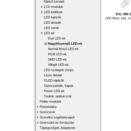
Kijelző keretek
LCD modulok
LED kellékek
EVL-080-
LED kijelzők
LED 8mm, kék, ví
LED lámpák
LED sorok
LED-ek
Duó LED-ek
Nagyfényerejű LED-ek
Normál fényű LED-ek
RGB LED-ek
SMD LED-ek
Villogó LED-ek
LED-szalagok (strip)
Lézer diódák
OLED kijelzők
Optocsatolók, kapuk
Power LED-ek
Toslink, optikai szál
Peltier modulok
Pneumatika
Szenzorok
Szerelési segédanyagok
Szerszám és forrasztás
Tápegységek, Adapterek