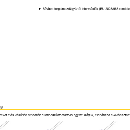
Bővített forgalmazói/gyártói információk (EU 2023/988 rendele
ég
ket más vásárlók rendelték a fent említett modellel együtt. Kérjük, ellenőrizze a kiválasztott