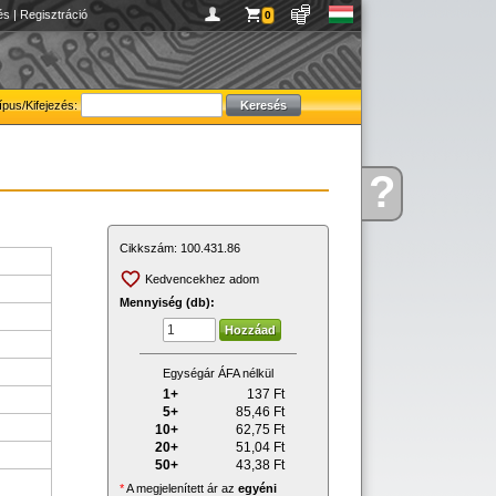
és
|
Regisztráció
0
ípus/Kifejezés:
?
Kérdése
van
Cikkszám:
100.431.86
Kedvencekhez adom
Mennyiség (db):
Egységár ÁFA nélkül
1+
137
Ft
5+
85,46
Ft
10+
62,75
Ft
20+
51,04
Ft
50+
43,38
Ft
*
A megjelenített ár az
egyéni