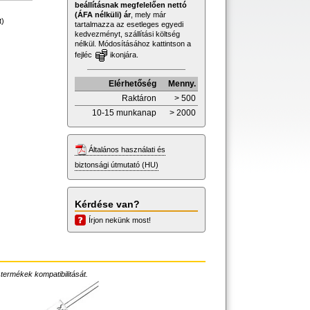
beállításnak megfelelően nettó
(ÁFA nélküli) ár
, mely már
t)
tartalmazza az esetleges egyedi
kedvezményt, szállítási költség
nélkül. Módosításához kattintson a
fejléc
ikonjára.
Elérhetőség
Menny.
Raktáron
> 500
10-15 munkanap
> 2000
Általános használati és
biztonsági útmutató (HU)
Kérdése van?
Írjon nekünk most!
 termékek kompatibilitását.