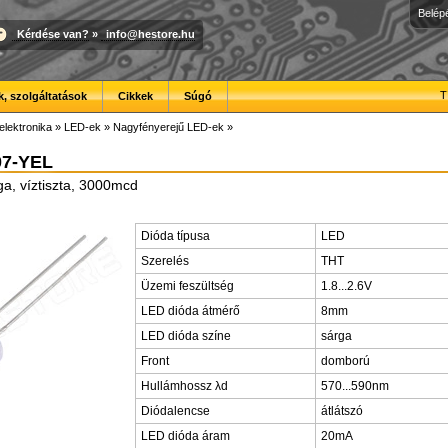
Belép
Kérdése van?
»
info@hestore.hu
T
, szolgáltatások
Cikkek
Súgó
elektronika
»
LED-ek
»
Nagyfényerejű LED-ek
»
07-YEL
a, víztiszta, 3000mcd
Dióda típusa
LED
Szerelés
THT
Üzemi feszültség
1.8...2.6V
LED dióda átmérő
8mm
LED dióda színe
sárga
Front
domború
Hullámhossz λd
570...590nm
Diódalencse
átlátszó
LED dióda áram
20mA