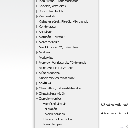
Induktivitás, Transzformátor
Kábelek, Vezetékek
Kapcsolók, Relék
Készülékek
Kishangszórók, Piezók, Mikrofonok
Kondenzátor
Kristályok
Matricák, Feliratok
Méréstechnika
Mini PC, ipari PC, tartozékok
Modulok
Modulvilág
Motorok, Ventilátorok, Fűtőelemek
Munkavédelmi eszközök
Műszerdobozok
Napelemek és tartozékok
NYÁK-ok
Okosotthon, Lakáselektronika
Oktatási eszközök
Optoelektronika
Ellenőrző lámpák
Vásárolták m
Érzékelők
A következő terméke
Fotoellenállások
Infravörös félvezetők
Izzók, lámpák