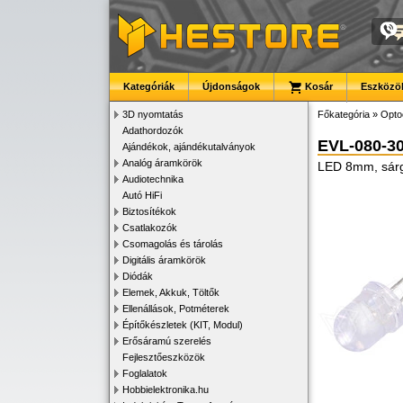
Kategóriák
Újdonságok
Kosár
Eszközök
3D nyomtatás
Főkategória
»
Opto
Adathordozók
EVL-080-3
Ajándékok, ajándékutalványok
Analóg áramkörök
LED 8mm, sárg
Audiotechnika
Autó HiFi
Biztosítékok
Csatlakozók
Csomagolás és tárolás
Digitális áramkörök
Diódák
Elemek, Akkuk, Töltők
Ellenállások, Potméterek
Építőkészletek (KIT, Modul)
Erősáramú szerelés
Fejlesztőeszközök
Foglalatok
Hobbielektronika.hu