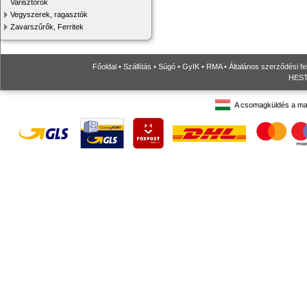
Varisztorok
Vegyszerek, ragasztók
Zavarszűrők, Ferritek
Főoldal
•
Szállítás
•
Súgó
•
GyIK
•
RMA
•
Általános szerződési fe
HESTO
A csomagküldés a ma