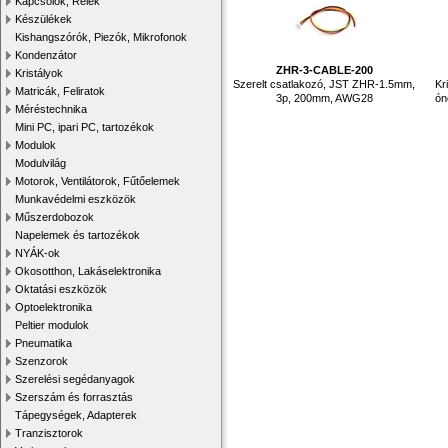
Kapcsolók, Relék
Készülékek
Kishangszórók, Piezók, Mikrofonok
Kondenzátor
ZHR-3-CABLE-200
Kristályok
Szerelt csatlakozó, JST ZHR-1.5mm,
Kr
Matricák, Feliratok
3p, 200mm, AWG28
ón
Méréstechnika
Mini PC, ipari PC, tartozékok
Modulok
Modulvilág
Motorok, Ventilátorok, Fűtőelemek
Munkavédelmi eszközök
Műszerdobozok
Napelemek és tartozékok
NYÁK-ok
Okosotthon, Lakáselektronika
Oktatási eszközök
Optoelektronika
Peltier modulok
Pneumatika
Szenzorok
Szerelési segédanyagok
Szerszám és forrasztás
Tápegységek, Adapterek
Tranzisztorok