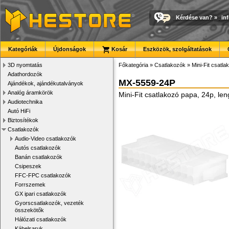
Kérdése van?
»
in
Kategóriák
Újdonságok
Kosár
Eszközök, szolgáltatások
3D nyomtatás
Főkategória
»
Csatlakozók
»
Mini-Fit csatla
Adathordozók
MX-5559-24P
Ajándékok, ajándékutalványok
Analóg áramkörök
Mini-Fit csatlakozó papa, 24p, le
Audiotechnika
Autó HiFi
Biztosítékok
Csatlakozók
Audio-Video csatlakozók
Autós csatlakozók
Banán csatlakozók
Csipeszek
FFC-FPC csatlakozók
Forrszemek
GX ipari csatlakozók
Gyorscsatlakozók, vezeték
összekötők
Hálózati csatlakozók
Kábelsaruk