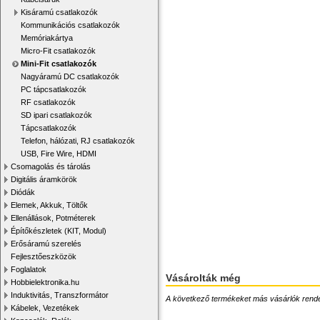
Kisáramú csatlakozók
Kommunikációs csatlakozók
Memóriakártya
Micro-Fit csatlakozók
Mini-Fit csatlakozók
Nagyáramú DC csatlakozók
PC tápcsatlakozók
RF csatlakozók
SD ipari csatlakozók
Tápcsatlakozók
Telefon, hálózati, RJ csatlakozók
USB, Fire Wire, HDMI
Csomagolás és tárolás
Digitális áramkörök
Diódák
Elemek, Akkuk, Töltők
Ellenállások, Potméterek
Építőkészletek (KIT, Modul)
Erősáramú szerelés
Fejlesztőeszközök
Foglalatok
Vásárolták még
Hobbielektronika.hu
Induktivitás, Transzformátor
A következő termékeket más vásárlók rendelték
Kábelek, Vezetékek