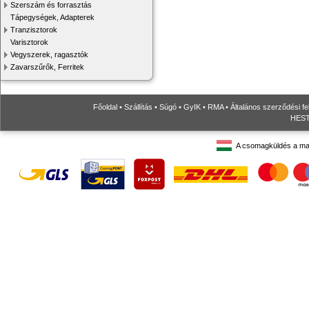
Szerszám és forrasztás
Tápegységek, Adapterek
Tranzisztorok
Varisztorok
Vegyszerek, ragasztók
Zavarszűrők, Ferritek
Főoldal
•
Szállítás
•
Súgó
•
GyIK
•
RMA
•
Általános szerződési fe
HESTO
A csomagküldés a ma