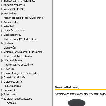
Induktivitás, Transzformátor
Kábelek, Vezetékek
Kapcsolók, Relék
Készülékek
Kishangszórók, Piezók, Mikrofonok
Kondenzátor
Kristályok
Matricák, Feliratok
Méréstechnika
Mini PC, ipari PC, tartozékok
Modulok
Modulvilág
Motorok, Ventilátorok, Fűtőelemek
Munkavédelmi eszközök
Műszerdobozok
Napelemek és tartozékok
NYÁK-ok
Okosotthon, Lakáselektronika
Oktatási eszközök
Optoelektronika
Peltier modulok
Vásárolták még
Pneumatika
A következő termékeket más vásárlók rendelték
Szenzorok
Szerelési segédanyagok
Alátétek