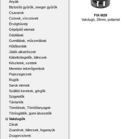
Anyák
Biztosító gyűrűk, seeger gyűrűk
Csavarok
FIX-M28
Csövek, vízcsövek
Vakdugó, 28mm, poliamid
Érvéghüvely
Gépépítő elemek
Géplábak
Gumilábak, műszerlábak
Hűtőbordák
Játék alkatrészek
Kábelkötegelők, bilincsek
Készletek, szettek
Menetes tekerőgombok
Popszegecsek
Rugók
Sarok elemek
Szállító kerekek, görgők
Szigetelők
Távtartók
Tömítések, Tömítőanyagok
Törésgátlók, gumi átvezetők
Vakdugók
Zárak
Zsanérok, bilincsek, fogantyúk
Zsugorcsövek