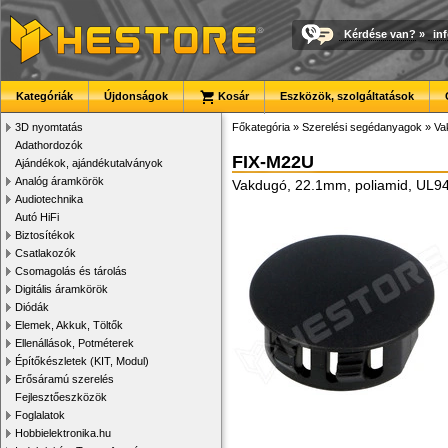
Kérdése van?
»
in
Kategóriák
Újdonságok
Kosár
Eszközök, szolgáltatások
3D nyomtatás
Főkategória
»
Szerelési segédanyagok
»
Va
Adathordozók
FIX-M22U
Ajándékok, ajándékutalványok
Analóg áramkörök
Vakdugó, 22.1mm, poliamid, UL9
Audiotechnika
Autó HiFi
Biztosítékok
Csatlakozók
Csomagolás és tárolás
Digitális áramkörök
Diódák
Elemek, Akkuk, Töltők
Ellenállások, Potméterek
Építőkészletek (KIT, Modul)
Erősáramú szerelés
Fejlesztőeszközök
Foglalatok
Hobbielektronika.hu