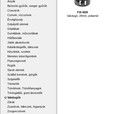
Anyák
Biztosító gyűrűk, seeger gyűrűk
Csavarok
FIX-M28
Csövek, vízcsövek
Vakdugó, 28mm, poliamid
Érvéghüvely
Gépépítő elemek
Géplábak
Gumilábak, műszerlábak
Hűtőbordák
Játék alkatrészek
Kábelkötegelők, bilincsek
Készletek, szettek
Menetes tekerőgombok
Popszegecsek
Rugók
Sarok elemek
Szállító kerekek, görgők
Szigetelők
Távtartók
Tömítések, Tömítőanyagok
Törésgátlók, gumi átvezetők
Vakdugók
Zárak
Zsanérok, bilincsek, fogantyúk
Zsugorcsövek