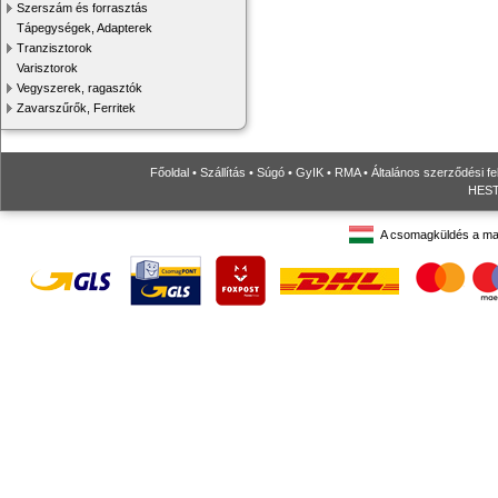
Szerszám és forrasztás
Tápegységek, Adapterek
Tranzisztorok
Varisztorok
Vegyszerek, ragasztók
Zavarszűrők, Ferritek
Főoldal
•
Szállítás
•
Súgó
•
GyIK
•
RMA
•
Általános szerződési fe
HESTO
A csomagküldés a ma