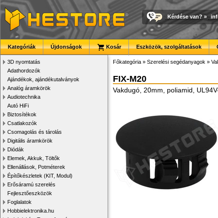
Kérdése van?
»
in
Kategóriák
Újdonságok
Kosár
Eszközök, szolgáltatások
3D nyomtatás
Főkategória
»
Szerelési segédanyagok
»
Va
Adathordozók
FIX-M20
Ajándékok, ajándékutalványok
Analóg áramkörök
Vakdugó, 20mm, poliamid, UL94V
Audiotechnika
Autó HiFi
Biztosítékok
Csatlakozók
Csomagolás és tárolás
Digitális áramkörök
Diódák
Elemek, Akkuk, Töltők
Ellenállások, Potméterek
Építőkészletek (KIT, Modul)
Erősáramú szerelés
Fejlesztőeszközök
Foglalatok
Hobbielektronika.hu