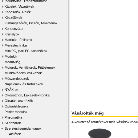
Induktivitás, Transzformátor
Kábelek, Vezetékek
Kapcsolók, Relék
Készülékek
Kishangszórók, Piezók, Mikrofonok
Kondenzátor
Kristályok
Matricák, Feliratok
Méréstechnika
Mini PC, ipari PC, tartozékok
Modulok
Modulvilág
Motorok, Ventilátorok, Fűtőelemek
Munkavédelmi eszközök
Műszerdobozok
Napelemek és tartozékok
NYÁK-ok
Okosotthon, Lakáselektronika
Oktatási eszközök
Optoelektronika
Peltier modulok
Vásárolták még
Pneumatika
A következő termékeket más vásárlók rendelték
Szenzorok
Szerelési segédanyagok
Alátétek