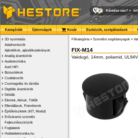
Kérdése van?
»
in
Kategóriák
Újdonságok
Kosár
Eszközök, szolgáltatások
3D nyomtatás
Főkategória
»
Szerelési segédanyagok
»
Va
Adathordozók
FIX-M14
Ajándékok, ajándékutalványok
Analóg áramkörök
Vakdugó, 14mm, poliamid, UL94V
Audiotechnika
Autó HiFi
Biztosítékok
Csatlakozók
Csomagolás és tárolás
Digitális áramkörök
Diódák
Elemek, Akkuk, Töltők
Ellenállások, Potméterek
Építőkészletek (KIT, Modul)
Erősáramú szerelés
Fejlesztőeszközök
Foglalatok
Hobbielektronika.hu