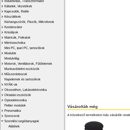
Induktivitás, Transzformátor
Kábelek, Vezetékek
Kapcsolók, Relék
Készülékek
Kishangszórók, Piezók, Mikrofonok
Kondenzátor
Kristályok
Matricák, Feliratok
Méréstechnika
Mini PC, ipari PC, tartozékok
Modulok
Modulvilág
Motorok, Ventilátorok, Fűtőelemek
Munkavédelmi eszközök
Műszerdobozok
Napelemek és tartozékok
NYÁK-ok
Okosotthon, Lakáselektronika
Oktatási eszközök
Optoelektronika
Peltier modulok
Vásárolták még
Pneumatika
A következő termékeket más vásárlók rendelték
Szenzorok
Szerelési segédanyagok
Alátétek