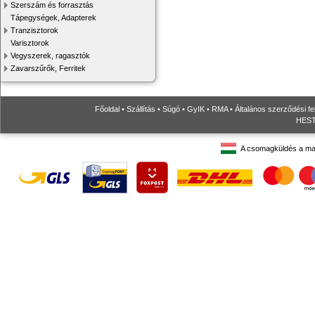
Szerszám és forrasztás
Tápegységek, Adapterek
Tranzisztorok
Varisztorok
Vegyszerek, ragasztók
Zavarszűrők, Ferritek
Főoldal
•
Szállítás
•
Súgó
•
GyIK
•
RMA
•
Általános szerződési fe
HESTO
A csomagküldés a ma