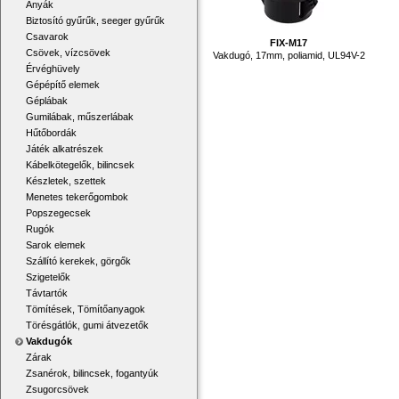
Anyák
Biztosító gyűrűk, seeger gyűrűk
Csavarok
FIX-M17
Csövek, vízcsövek
Vakdugó, 17mm, poliamid, UL94V-2
Érvéghüvely
Gépépítő elemek
Géplábak
Gumilábak, műszerlábak
Hűtőbordák
Játék alkatrészek
Kábelkötegelők, bilincsek
Készletek, szettek
Menetes tekerőgombok
Popszegecsek
Rugók
Sarok elemek
Szállító kerekek, görgők
Szigetelők
Távtartók
Tömítések, Tömítőanyagok
Törésgátlók, gumi átvezetők
Vakdugók
Zárak
Zsanérok, bilincsek, fogantyúk
Zsugorcsövek