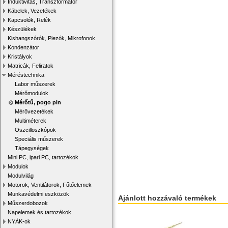
Induktivitás, Transzformátor
Kábelek, Vezetékek
Kapcsolók, Relék
Készülékek
Kishangszórók, Piezók, Mikrofonok
Kondenzátor
Kristályok
Matricák, Feliratok
Méréstechnika
Labor műszerek
Mérőmodulok
Mérőtű, pogo pin
Mérővezetékek
Multiméterek
Oszcilloszkópok
Speciális műszerek
Tápegységek
Mini PC, ipari PC, tartozékok
Modulok
Modulvilág
Motorok, Ventilátorok, Fűtőelemek
Munkavédelmi eszközök
Ajánlott hozzávaló termékek
Műszerdobozok
Napelemek és tartozékok
NYÁK-ok