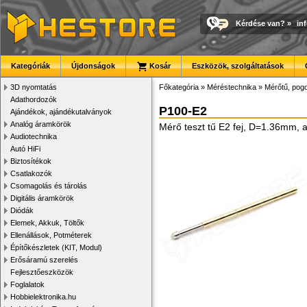
Kérdése van?
»
in
Kategóriák
Újdonságok
Kosár
Eszközök, szolgáltatások
3D nyomtatás
Főkategória
»
Méréstechnika
»
Mérőtű, pogo
Adathordozók
P100-E2
Ajándékok, ajándékutalványok
Analóg áramkörök
Mérő teszt tű E2 fej, D=1.36mm, 
Audiotechnika
Autó HiFi
Biztosítékok
Csatlakozók
Csomagolás és tárolás
Digitális áramkörök
Diódák
Elemek, Akkuk, Töltők
Ellenállások, Potméterek
Építőkészletek (KIT, Modul)
Erősáramú szerelés
Fejlesztőeszközök
Foglalatok
Hobbielektronika.hu