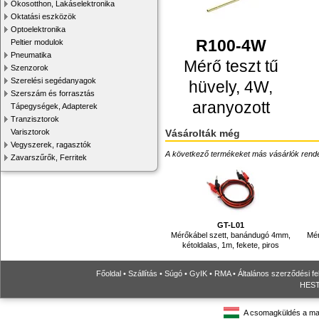
Okosotthon, Lakáselektronika
Oktatási eszközök
Optoelektronika
R100-4W
Peltier modulok
Pneumatika
Mérő teszt tű
Szenzorok
Szerelési segédanyagok
hüvely, 4W,
Szerszám és forrasztás
aranyozott
Tápegységek, Adapterek
Tranzisztorok
Vásárolták még
Varisztorok
Vegyszerek, ragasztók
A következő termékeket más vásárlók rendelték
Zavarszűrők, Ferritek
GT-L01
Mérőkábel szett, banándugó 4mm,
Mér
kétoldalas, 1m, fekete, piros
Főoldal
•
Szállítás
•
Súgó
•
GyIK
•
RMA
•
Általános szerződési fe
HESTO
A csomagküldés a ma