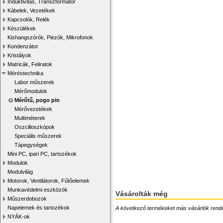
Induktivitás, Transzformátor
Kábelek, Vezetékek
Kapcsolók, Relék
Készülékek
Kishangszórók, Piezók, Mikrofonok
Kondenzátor
Kristályok
Matricák, Feliratok
Méréstechnika
Labor műszerek
Mérőmodulok
Mérőtű, pogo pin
Mérővezetékek
Multiméterek
Oszcilloszkópok
Speciális műszerek
Tápegységek
Mini PC, ipari PC, tartozékok
Modulok
Modulvilág
Motorok, Ventilátorok, Fűtőelemek
Munkavédelmi eszközök
Vásárolták még
Műszerdobozok
Napelemek és tartozékok
A következő termékeket más vásárlók rendelték
NYÁK-ok