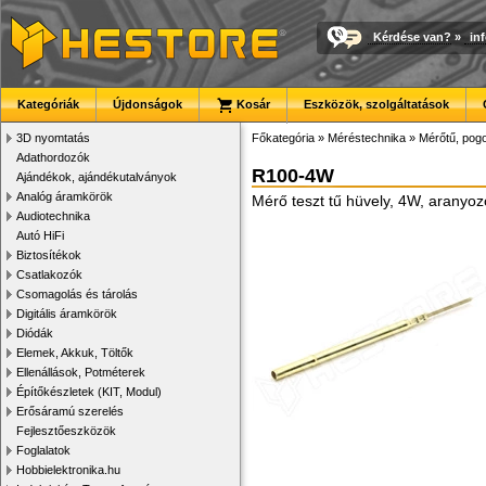
Kérdése van?
»
in
Kategóriák
Újdonságok
Kosár
Eszközök, szolgáltatások
3D nyomtatás
Főkategória
»
Méréstechnika
»
Mérőtű, pogo
Adathordozók
R100-4W
Ajándékok, ajándékutalványok
Analóg áramkörök
Mérő teszt tű hüvely, 4W, aranyoz
Audiotechnika
Autó HiFi
Biztosítékok
Csatlakozók
Csomagolás és tárolás
Digitális áramkörök
Diódák
Elemek, Akkuk, Töltők
Ellenállások, Potméterek
Építőkészletek (KIT, Modul)
Erősáramú szerelés
Fejlesztőeszközök
Foglalatok
Hobbielektronika.hu