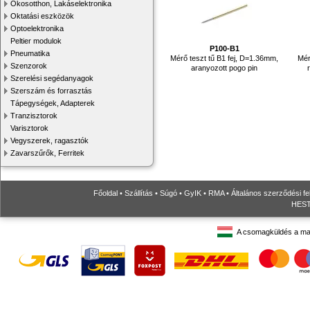
Okosotthon, Lakáselektronika
Oktatási eszközök
Optoelektronika
Peltier modulok
P100-B1
Pneumatika
Mérő teszt tű B1 fej, D=1.36mm,
Mér
Szenzorok
aranyozott pogo pin
Szerelési segédanyagok
Szerszám és forrasztás
Tápegységek, Adapterek
Tranzisztorok
Varisztorok
Vegyszerek, ragasztók
Zavarszűrők, Ferritek
Főoldal
•
Szállítás
•
Súgó
•
GyIK
•
RMA
•
Általános szerződési fe
HESTO
A csomagküldés a ma