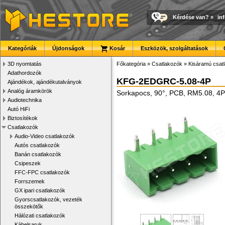
Kérdése van?
»
in
Kategóriák
Újdonságok
Kosár
Eszközök, szolgáltatások
3D nyomtatás
Főkategória
»
Csatlakozók
»
Kisáramú csat
Adathordozók
KFG-2EDGRC-5.08-4P
Ajándékok, ajándékutalványok
Analóg áramkörök
Sorkapocs, 90°, PCB, RM5.08, 4P
Audiotechnika
Autó HiFi
Biztosítékok
Csatlakozók
Audio-Video csatlakozók
Autós csatlakozók
Banán csatlakozók
Csipeszek
FFC-FPC csatlakozók
Forrszemek
GX ipari csatlakozók
Gyorscsatlakozók, vezeték
összekötők
Hálózati csatlakozók
Kábelsaruk