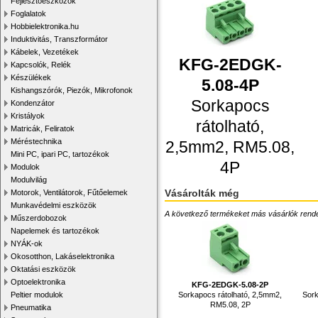
Fejlesztőeszközök
Foglalatok
Hobbielektronika.hu
Induktivitás, Transzformátor
Kábelek, Vezetékek
KFG-2EDGK-
Kapcsolók, Relék
Készülékek
5.08-4P
Kishangszórók, Piezók, Mikrofonok
Sorkapocs
Kondenzátor
Kristályok
rátolható,
Matricák, Feliratok
Méréstechnika
2,5mm2, RM5.08,
Mini PC, ipari PC, tartozékok
4P
Modulok
Modulvilág
Vásárolták még
Motorok, Ventilátorok, Fűtőelemek
Munkavédelmi eszközök
A következő termékeket más vásárlók rendelték
Műszerdobozok
Napelemek és tartozékok
NYÁK-ok
Okosotthon, Lakáselektronika
Oktatási eszközök
Optoelektronika
KFG-2EDGK-5.08-2P
Sorkapocs rátolható, 2,5mm2,
Sork
Peltier modulok
RM5.08, 2P
Pneumatika