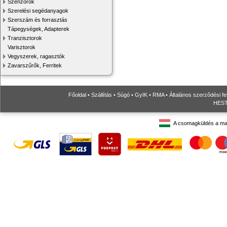
Szenzorok
Szerelési segédanyagok
Szerszám és forrasztás
Tápegységek, Adapterek
Tranzisztorok
Varisztorok
Vegyszerek, ragasztók
Zavarszűrők, Ferritek
Főoldal
•
Szállítás
•
Súgó
•
GyIK
•
RMA
•
Általános szerződési fe
HESTO
A csomagküldés a ma