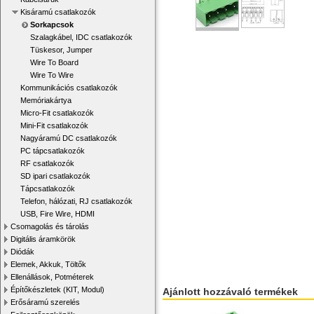
Kisáramú csatlakozók
Sorkapcsok
Szalagkábel, IDC csatlakozók
Tüskesor, Jumper
Wire To Board
Wire To Wire
Kommunikációs csatlakozók
Memóriakártya
Micro-Fit csatlakozók
Mini-Fit csatlakozók
Nagyáramú DC csatlakozók
PC tápcsatlakozók
RF csatlakozók
SD ipari csatlakozók
Tápcsatlakozók
Telefon, hálózati, RJ csatlakozók
USB, Fire Wire, HDMI
Csomagolás és tárolás
Digitális áramkörök
Diódák
Elemek, Akkuk, Töltők
Ellenállások, Potméterek
Építőkészletek (KIT, Modul)
Ajánlott hozzávaló termékek
Erősáramú szerelés