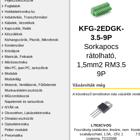
Fejlesztőeszközök
Foglalatok
Hobbielektronika.hu
Induktivitás, Transzformátor
Kábelek, Vezetékek
KFG-2EDGK-
Kapcsolók, Relék
Készülékek
3.5-9P
Kishangszórók, Piezók, Mikrofonok
Sorkapocs
Kondenzátor
Kristályok
rátolható,
Matricák, Feliratok
Méréstechnika
1,5mm2 RM3.5
Mini PC, ipari PC, tartozékok
9P
Modulok
Modulvilág
Vásárolták még
Motorok, Ventilátorok, Fűtőelemek
Munkavédelmi eszközök
A következő termékeket más vásárlók rendelték
Műszerdobozok
Napelemek és tartozékok
NYÁK-ok
Okosotthon, Lakáselektronika
Oktatási eszközök
Optoelektronika
L7915CV-DG
Feszültség stabilizátor, lineáris, nem
Konde
Peltier modulok
szabályozható, 1.5A, -15V, 1
7.
Pneumatika
csatorna, TO220AB