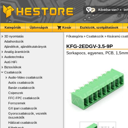
Kérdése van?
»
in
Kategóriák
Újdonságok
Kosár
Eszközök, szolgáltatások
3D nyomtatás
Főkategória
»
Csatlakozók
»
Kisáramú csat
Adathordozók
KFG-2EDGV-3.5-9P
Ajándékok, ajándékutalványok
Analóg áramkörök
Sorkapocs, egyenes, PCB, 1,5m
Audiotechnika
Autó HiFi
Biztosítékok
Csatlakozók
Audio-Video csatlakozók
Autós csatlakozók
Banán csatlakozók
Csipeszek
FFC-FPC csatlakozók
Forrszemek
GX ipari csatlakozók
Gyorscsatlakozók, vezeték
összekötők
Hálózati csatlakozók
Kábelsaruk