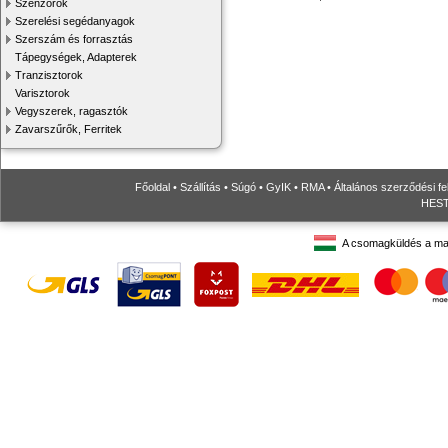
Szenzorok
Szerelési segédanyagok
Szerszám és forrasztás
Tápegységek, Adapterek
Tranzisztorok
Varisztorok
Vegyszerek, ragasztók
Zavarszűrők, Ferritek
Főoldal
•
Szállítás
•
Súgó
•
GyIK
•
RMA
•
Általános szerződési fe
HESTO
A csomagküldés a ma