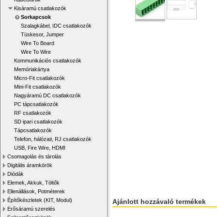
Kisáramú csatlakozók
Sorkapcsok
Szalagkábel, IDC csatlakozók
Tüskesor, Jumper
Wire To Board
Wire To Wire
Kommunikációs csatlakozók
Memóriakártya
Micro-Fit csatlakozók
Mini-Fit csatlakozók
Nagyáramú DC csatlakozók
PC tápcsatlakozók
RF csatlakozók
SD ipari csatlakozók
Tápcsatlakozók
Telefon, hálózati, RJ csatlakozók
USB, Fire Wire, HDMI
Csomagolás és tárolás
Digitális áramkörök
Diódák
Elemek, Akkuk, Töltők
Ellenállások, Potméterek
Építőkészletek (KIT, Modul)
Ajánlott hozzávaló termékek
Erősáramú szerelés