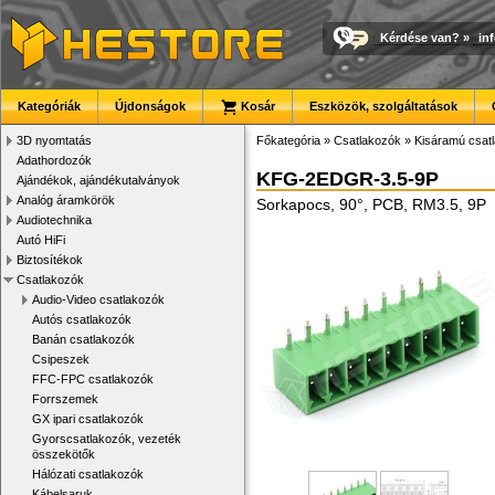
Kérdése van?
»
in
Kategóriák
Újdonságok
Kosár
Eszközök, szolgáltatások
3D nyomtatás
Főkategória
»
Csatlakozók
»
Kisáramú csat
Adathordozók
KFG-2EDGR-3.5-9P
Ajándékok, ajándékutalványok
Analóg áramkörök
Sorkapocs, 90°, PCB, RM3.5, 9P
Audiotechnika
Autó HiFi
Biztosítékok
Csatlakozók
Audio-Video csatlakozók
Autós csatlakozók
Banán csatlakozók
Csipeszek
FFC-FPC csatlakozók
Forrszemek
GX ipari csatlakozók
Gyorscsatlakozók, vezeték
összekötők
Hálózati csatlakozók
Kábelsaruk