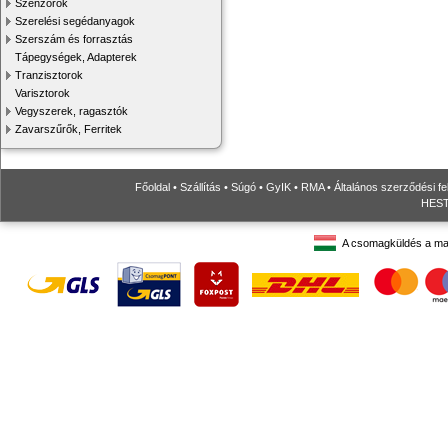
Szenzorok
Szerelési segédanyagok
Szerszám és forrasztás
Tápegységek, Adapterek
Tranzisztorok
Varisztorok
Vegyszerek, ragasztók
Zavarszűrők, Ferritek
Főoldal
•
Szállítás
•
Súgó
•
GyIK
•
RMA
•
Általános szerződési fe
HESTO
A csomagküldés a ma