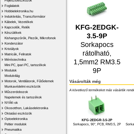
Fejlesztőeszközök
Foglalatok
Hobbielektronika.hu
Induktivitás, Transzformátor
Kábelek, Vezetékek
KFG-2EDGK-
Kapcsolók, Relék
Készülékek
3.5-9P
Kishangszórók, Piezók, Mikrofonok
Sorkapocs
Kondenzátor
Kristályok
rátolható,
Matricák, Feliratok
Méréstechnika
1,5mm2 RM3.5
Mini PC, ipari PC, tartozékok
9P
Modulok
Modulvilág
Vásárolták még
Motorok, Ventilátorok, Fűtőelemek
Munkavédelmi eszközök
A következő termékeket más vásárlók rendelték
Műszerdobozok
Napelemek és tartozékok
NYÁK-ok
Okosotthon, Lakáselektronika
Oktatási eszközök
Optoelektronika
KFG-2EDGR-3.5-2P
Sorkapocs, 90°, PCB, RM3.5, 2P
Sorka
Peltier modulok
Pneumatika