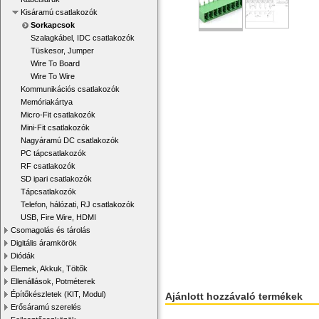
Kisáramú csatlakozók
Sorkapcsok
Szalagkábel, IDC csatlakozók
Tüskesor, Jumper
Wire To Board
Wire To Wire
Kommunikációs csatlakozók
Memóriakártya
Micro-Fit csatlakozók
Mini-Fit csatlakozók
Nagyáramú DC csatlakozók
PC tápcsatlakozók
RF csatlakozók
SD ipari csatlakozók
Tápcsatlakozók
Telefon, hálózati, RJ csatlakozók
USB, Fire Wire, HDMI
Csomagolás és tárolás
Digitális áramkörök
Diódák
Elemek, Akkuk, Töltők
Ellenállások, Potméterek
Építőkészletek (KIT, Modul)
Ajánlott hozzávaló termékek
Erősáramú szerelés